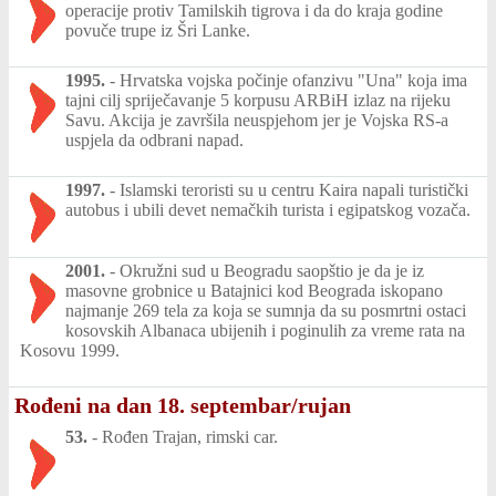
operacije protiv Tamilskih tigrova i da do kraja godine
povuče trupe iz Šri Lanke.
1995.
-
Hrvatska vojska počinje ofanzivu "Una" koja ima
tajni cilj spriječavanje 5 korpusu ARBiH izlaz na rijeku
Savu. Akcija je završila neuspjehom jer je Vojska RS-a
uspjela da odbrani napad.
1997.
-
Islamski teroristi su u centru Kaira napali turistički
autobus i ubili devet nemačkih turista i egipatskog vozača.
2001.
-
Okružni sud u Beogradu saopštio je da je iz
masovne grobnice u Batajnici kod Beograda iskopano
najmanje 269 tela za koja se sumnja da su posmrtni ostaci
kosovskih Albanaca ubijenih i poginulih za vreme rata na
Kosovu 1999.
Rođeni na dan 18. septembar/rujan
53.
-
Rođen Trajan, rimski car.