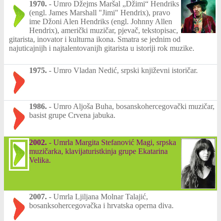
1970.
-
Umro Džejms Maršal „Džimi“ Hendriks
(engl. James Marshall "Jimi" Hendrix), pravo
ime Džoni Alen Hendriks (engl. Johnny Allen
Hendrix), američki muzičar, pjevač, tekstopisac,
gitarista, inovator i kulturna ikona. Smatra se jednim od
najuticajnijh i najtalentovanijh gitarista u istoriji rok muzike.
1975.
-
Umro Vladan Nedić, srpski književni istoričar.
1986.
-
Umro Aljoša Buha, bosanskohercegovački muzičar,
basist grupe Crvena jabuka.
2002.
-
Umrla Margita Stefanović Magi, srpska
muzičarka, klavijaturistkinja grupe Ekatarina
Velika.
2007.
-
Umrla Ljiljana Molnar Talajić,
bosanksohercegovačka i hrvatska operna diva.