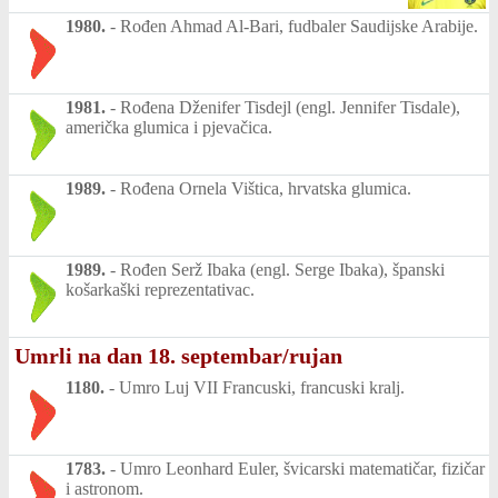
1980.
-
Rođen Ahmad Al-Bari, fudbaler Saudijske Arabije.
1981.
-
Rođena Dženifer Tisdejl (engl. Jennifer Tisdale),
američka glumica i pjevačica.
1989.
-
Rođena Ornela Vištica, hrvatska glumica.
1989.
-
Rođen Serž Ibaka (engl. Serge Ibaka), španski
košarkaški reprezentativac.
Umrli na dan 18. septembar/rujan
1180.
-
Umro Luj VII Francuski, francuski kralj.
1783.
-
Umro Leonhard Euler, švicarski matematičar, fizičar
i astronom.