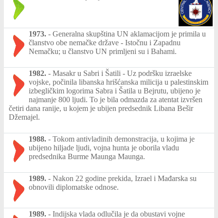
1973.
-
Generalna skupština UN aklamacijom je primila u
članstvo obe nemačke države - Istočnu i Zapadnu
Nemačku; u članstvo UN primljeni su i Bahami.
1982.
-
Masakr u Sabri i Šatili - Uz podršku izraelske
vojske, počinila libanska hrišćanska milicija u palestinskim
izbegličkim logorima Sabra i Šatila u Bejrutu, ubijeno je
najmanje 800 ljudi. To je bila odmazda za atentat izvršen
četiri dana ranije, u kojem je ubijen predsednik Libana Bešir
Džemajel.
1988.
-
Tokom antivladinih demonstracija, u kojima je
ubijeno hiljade ljudi, vojna hunta je oborila vladu
predsednika Burme Maunga Maunga.
1989.
-
Nakon 22 godine prekida, Izrael i Mađarska su
obnovili diplomatske odnose.
1989.
-
Indijska vlada odlučila je da obustavi vojne