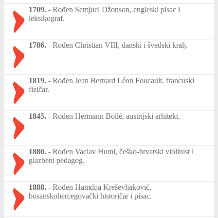
1709.
-
Rođen Semjuel Džonson, engleski pisac i
leksikograf.
1786.
-
Rođen Christian VIII, danski i švedski kralj.
1819.
-
Rođen Jean Bernard Léon Foucault, francuski
fizičar.
1845.
-
Rođen Hermann Bollé, austrijski arhitekt.
1880.
-
Rođen Vaclav Huml, češko-hrvatski violinist i
glazbeni pedagog.
1888.
-
Rođen Hamdija Kreševljaković,
bosanskohercegovački historičar i pisac.