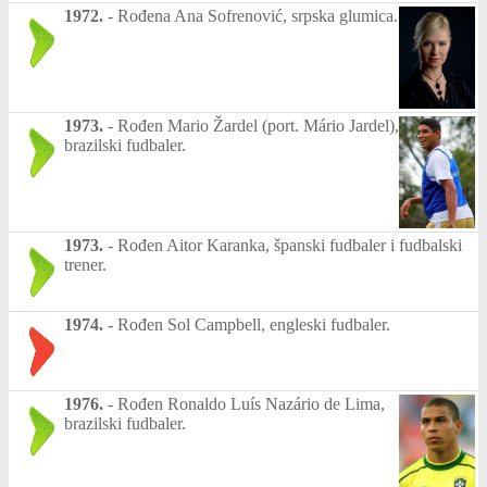
1972.
-
Rođena Ana Sofrenović, srpska glumica.
1973.
-
Rođen Mario Žardel (port. Mário Jardel),
brazilski fudbaler.
1973.
-
Rođen Aitor Karanka, španski fudbaler i fudbalski
trener.
1974.
-
Rođen Sol Campbell, engleski fudbaler.
1976.
-
Rođen Ronaldo Luís Nazário de Lima,
brazilski fudbaler.