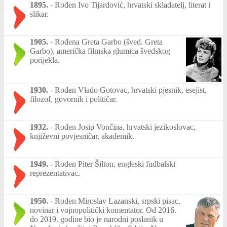
1895.
-
Rođen Ivo Tijardović, hrvatski skladatelj, literat i
slikar.
1905.
-
Rođena Greta Garbo (šved. Greta
Garbo), američka filmska glumica švedskog
porijekla.
1930.
-
Rođen Vlado Gotovac, hrvatski pjesnik, esejist,
filozof, govornik i političar.
1932.
-
Rođen Josip Vončina, hrvatski jezikoslovac,
književni povjesničar, akademik.
1949.
-
Rođen Piter Šilton, engleski fudbalski
reprezentativac.
1950.
-
Rođen Miroslav Lazanski, srpski pisac,
novinar i vojnopolitički komentator. Od 2016.
do 2019. godine bio je narodni poslanik u