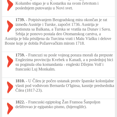
Kolumbo stigao je u Kostariku na svom četvrtom i
poslednjem putovanju u Novi svet.
1739.
-
Potpisivanjem Beogradskog mira okončan je rat
između Austrije i Turske, započet 1736. Austrija je
potisnuta sa Balkana, a Turska se vratila na Dunav i Savu.
Srbija je ponovo postala deo Otomanskog carstva, a
Austrija je bila prisiljena da Turcima vrati i Malu Vlašku i delove
Bosne koje je dobila Požarevačkim mirom 1718.
1759.
-
Francuzi su posle vojnog poraza morali da prepuste
Englezima provinciju Kvebek u Kanadi, a u poslednjoj bici
su poginula oba komandanta - engleski Džejms Volf i
francuski Luj Monkalm.
1810.
-
U Čileu je počeo ustanak protiv španske kolonijalne
vlasti pod vođstvom Bernarda O'Iginsa, kasnije predsednika
Čilea (1817-23).
1822.
-
Francuski egiptolog Žan Fransoa Šanpoljon
dešifrovao je egipatsko pismo, (hijeroglife).