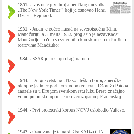
1851.
-
Izašao je prvi broj američkog dnevnika
„The New York Times“, koji je osnovao Henri
Džervis Rejmond.
1931.
-
Japan je počeo napad na severoistočnu Kinu,
Mandžuriju, a 3. marta 1932. proglasio je nezavisnost
Mandžurije na čelu sa svrgnutim kineskim carem Pu Jiem
(carevima Mandžuko).
1934.
-
SSSR je pristupio Ligi naroda.
1944.
-
Drugi svetski rat: Nakon teških borbi, američke
oklopne jedinice pod komandom generala Džordža Patona
zauzele su u Drugom svetskom ratu luku Brest, značajno
vojno pomorsko uporište u severozapadnoj Francuskoj.
1944.
-
Prvi proleterski korpus NOVJ oslobodio Valjevo.
1947.
-
Osnovana je tajna služba SAD-a CIA.