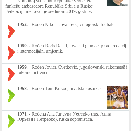
Narodnoj skupštini Republike Srbije. Na
funkciju ambasadora Republike Srbije u Ruskoj
Federaciji imenovan je sredinom 2019. godine.
1952.
-
Rođen Nikola Jovanović, crnogorski fudbaler.
1959.
-
Rođen Boris Bakal, hrvatski glumac, pisac, redatelj
i intermedijalni umjetnik.
1959.
-
Rođen Jovica Cvetković, jugoslovenski rukometaš i
rukometni trener.
1968.
-
Rođen Toni Kukoč, hrvatski košarkaš.
1971.
-
Rođena Ana Jurjevna Netrepko (rus. Анна
Юрьевна Нетребко), ruska sopranistica.