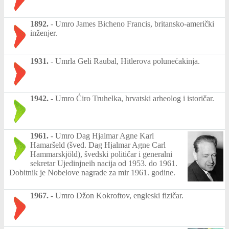
1892.
-
Umro James Bicheno Francis, britansko-američki
inženjer.
1931.
-
Umrla Geli Raubal, Hitlerova polunećakinja.
1942.
-
Umro Ćiro Truhelka, hrvatski arheolog i istoričar.
1961.
-
Umro Dag Hjalmar Agne Karl
Hamaršeld (šved. Dag Hjalmar Agne Carl
Hammarskjöld), švedski političar i generalni
sekretar Ujedinjneih nacija od 1953. do 1961.
Dobitnik je Nobelove nagrade za mir 1961. godine.
1967.
-
Umro Džon Kokroftov, engleski fizičar.