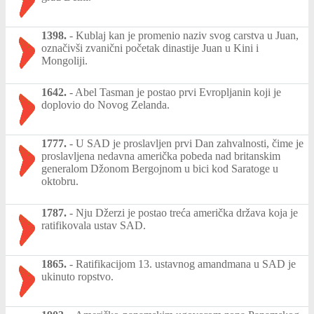
1398.
-
Kublaj kan je promenio naziv svog carstva u Juan,
označivši zvanični početak dinastije Juan u Kini i
Mongoliji.
1642.
-
Abel Tasman je postao prvi Evropljanin koji je
doplovio do Novog Zelanda.
1777.
-
U SAD je proslavljen prvi Dan zahvalnosti, čime je
proslavljena nedavna američka pobeda nad britanskim
generalom Džonom Bergojnom u bici kod Saratoge u
oktobru.
1787.
-
Nju Džerzi je postao treća američka država koja je
ratifikovala ustav SAD.
1865.
-
Ratifikacijom 13. ustavnog amandmana u SAD je
ukinuto ropstvo.