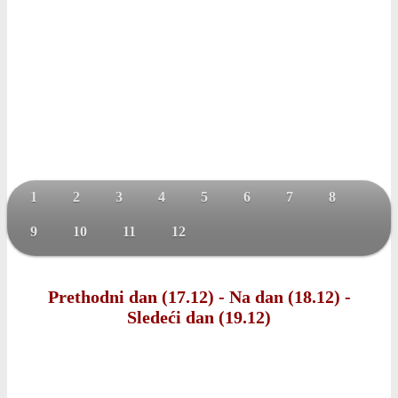
1
2
3
4
5
6
7
8
9
10
11
12
Prethodni dan (17.12)
-
Na dan (18.12)
-
Sledeći dan (19.12)