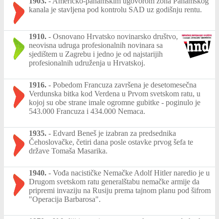
1903.
-
Američko-panamskim ugovorom zona Panamskog
kanala je stavljena pod kontrolu SAD uz godišnju rentu.
1910.
-
Osnovano Hrvatsko novinarsko društvo,
neovisna udruga profesionalnih novinara sa
sjedištem u Zagrebu i jedno je od najstarijih
profesionalnih udruženja u Hrvatskoj.
1916.
-
Pobedom Francuza završena je desetomesečna
Verdunska bitka kod Verdena u Prvom svetskom ratu, u
kojoj su obe strane imale ogromne gubitke - poginulo je
543.000 Francuza i 434.000 Nemaca.
1935.
-
Edvard Beneš je izabran za predsednika
Čehoslovačke, četiri dana posle ostavke prvog šefa te
države Tomaša Masarika.
1940.
-
Vođa nacističke Nemačke Adolf Hitler naredio je u
Drugom svetskom ratu generalštabu nemačke armije da
pripremi invaziju na Rusiju prema tajnom planu pod šifrom
"Operacija Barbarosa".