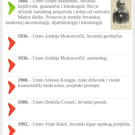
1888.
-
Umro Antun Mažuranić, hrvatski
književnik, gramatičar i leksikograf. Bio je
učesnik narodnog preporoda i jedan od osnivača
Matice ilirske. Postavio je temelje hrvatskoj
modernoj akcentologiji, dijalektologiji i tekstologiji.
1936.
-
Umro Andrija Mohorovičić, hrvatski geofizičar.
1936.
-
Umro Andrija Mohorovičić, seizmolog.
1980.
-
Umro Aleksej Kosigin, ruski državnik i visoki
komunistički funkcioner, sovjetski premijer.
1980.
-
Umro Dobriša Cesarić, hrvatski pesnik.
1992.
-
Umro Vojin Bakić, hrvatski kipar srpskog porijekla.