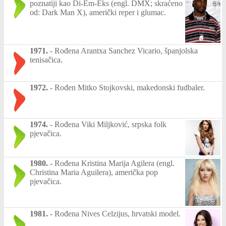
poznatiji kao Di-Em-Eks (engl. DMX; skraćeno
od: Dark Man X), američki reper i glumac.
1971.
-
Rođena Arantxa Sanchez Vicario, španjolska
tenisačica.
1972.
-
Rođen Mitko Stojkovski, makedonski fudbaler.
1974.
-
Rođena Viki Miljković, srpska folk
pjevačica.
1980.
-
Rođena Kristina Marija Agilera (engl.
Christina Maria Aguilera), američka pop
pjevačica.
1981.
-
Rođena Nives Celzijus, hrvatski model.