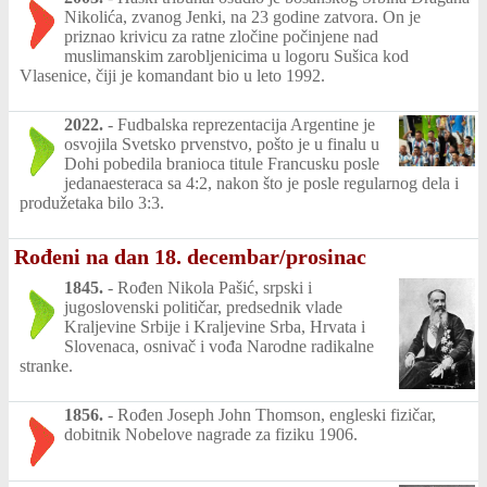
Nikolića, zvanog Jenki, na 23 godine zatvora. On je
priznao krivicu za ratne zločine počinjene nad
muslimanskim zarobljenicima u logoru Sušica kod
Vlasenice, čiji je komandant bio u leto 1992.
2022.
-
Fudbalska reprezentacija Argentine je
osvojila Svetsko prvenstvo, pošto je u finalu u
Dohi pobedila branioca titule Francusku posle
jedanaesteraca sa 4:2, nakon što je posle regularnog dela i
produžetaka bilo 3:3.
Rođeni na dan 18. decembar/prosinac
1845.
-
Rođen Nikola Pašić, srpski i
jugoslovenski političar, predsednik vlade
Kraljevine Srbije i Kraljevine Srba, Hrvata i
Slovenaca, osnivač i vođa Narodne radikalne
stranke.
1856.
-
Rođen Joseph John Thomson, engleski fizičar,
dobitnik Nobelove nagrade za fiziku 1906.