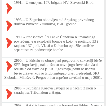
1991.
-
Utemeljena 157. brigada HV, Slavonski Brod.
1993.
-
U Zagrebu obnovljen rad Srpskog privrednog
društva Privrednik ukinutog 1946. godine.
1999.
-
Predsednica Šri Lanke Čandrika Kumaratunga
povređena je u eksploziji bombe u kojoj je poginulo 33 i
ranjeno 137 ljudi. Vlasti u Kolombu optužile tamilske
separatiste za podmetanje bombe.
2000.
-
U Briselu su obnovljeni pregovori o sukcesiji bivše
SFR Jugoslavije, nakon što su nove jugoslovenske vlasti
odustale od stava da je SR Jugoslavija jedini naslednik
bivše države, koji je tvrdo zastupao bivši predsednik SRJ
Slobodan Milošević. Pregovori su uspešno završeni u maju 2001.
2003.
-
Skupština Kosova usvojila je u načelu Zakon o
saradnji sa Tribunalom u Hagu.
2003.
-
Haški tribunal osudio je bosanskog Srbina Dragana