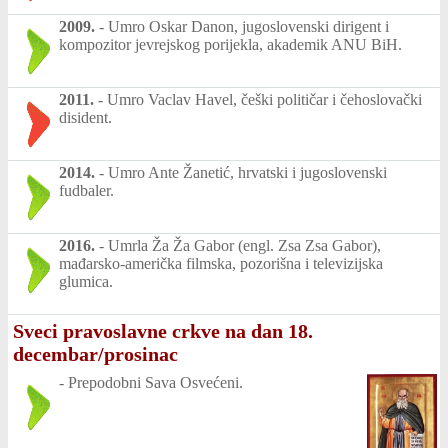
2009.
-
Umro Oskar Danon, jugoslovenski dirigent i
kompozitor jevrejskog porijekla, akademik ANU BiH.
2011.
-
Umro Vaclav Havel, češki političar i čehoslovački
disident.
2014.
-
Umro Ante Žanetić, hrvatski i jugoslovenski
fudbaler.
2016.
-
Umrla Ža Ža Gabor (engl. Zsa Zsa Gabor),
mađarsko-američka filmska, pozorišna i televizijska
glumica.
Sveci pravoslavne crkve na dan 18.
decembar/prosinac
-
Prepodobni Sava Osvećeni.