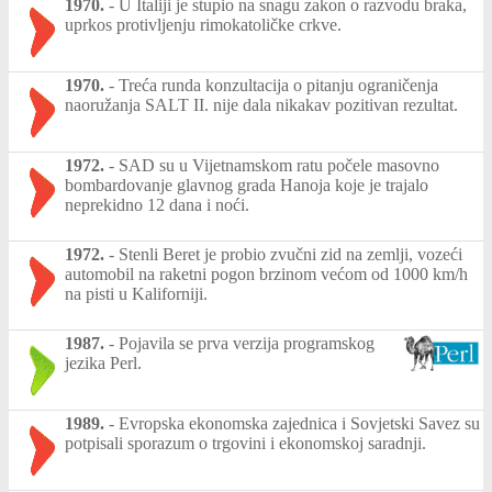
1970.
-
U Italiji je stupio na snagu zakon o razvodu braka,
uprkos protivljenju rimokatoličke crkve.
1970.
-
Treća runda konzultacija o pitanju ograničenja
naoružanja SALT II. nije dala nikakav pozitivan rezultat.
1972.
-
SAD su u Vijetnamskom ratu počele masovno
bombardovanje glavnog grada Hanoja koje je trajalo
neprekidno 12 dana i noći.
1972.
-
Stenli Beret je probio zvučni zid na zemlji, vozeći
automobil na raketni pogon brzinom većom od 1000 km/h
na pisti u Kaliforniji.
1987.
-
Pojavila se prva verzija programskog
jezika Perl.
1989.
-
Evropska ekonomska zajednica i Sovjetski Savez su
potpisali sporazum o trgovini i ekonomskoj saradnji.