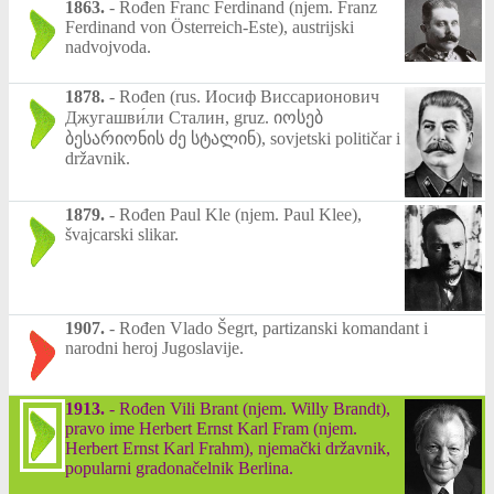
1863.
-
Rođen Franc Ferdinand (njem. Franz
Ferdinand von Österreich-Este), austrijski
nadvojvoda.
1878.
-
Rođen (rus. Иосиф Виссарионович
Джугашви́ли Сталин, gruz. იოსებ
ბესარიონის ძე სტალინ), sovjetski političar i
državnik.
1879.
-
Rođen Paul Kle (njem. Paul Klee),
švajcarski slikar.
1907.
-
Rođen Vlado Šegrt, partizanski komandant i
narodni heroj Jugoslavije.
1913.
-
Rođen Vili Brant (njem. Willy Brandt),
pravo ime Herbert Ernst Karl Fram (njem.
Herbert Ernst Karl Frahm), njemački državnik,
popularni gradonačelnik Berlina.