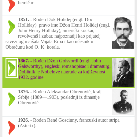
hemičar.
1851.
-
Rođen Dok Holidej (engl. Doc
Holliday), pravo ime Džon Henri Holidej (engl.
John Henry Holliday), američki kockar,
revolveraš i zubar, najpoznatiji kao prijatelj
saveznog maršala Vajata Erpa i kao učesnik u
Obračunu kod O. K. korala.
1867.
-
Rođen Džon Golsvordi (engl. John
Galsworthy), engleski romanopisac i dramaturg.
Dobitnik je Nobelove nagrade za književnost
1932. godine.
1876.
-
Rođen Aleksandar Obrenović, kralj
Srbije (1889—1903), poslednji iz dinastije
Obrenović.
1926.
-
Rođen René Goscinny, francuski autor stripa
(Asterix).