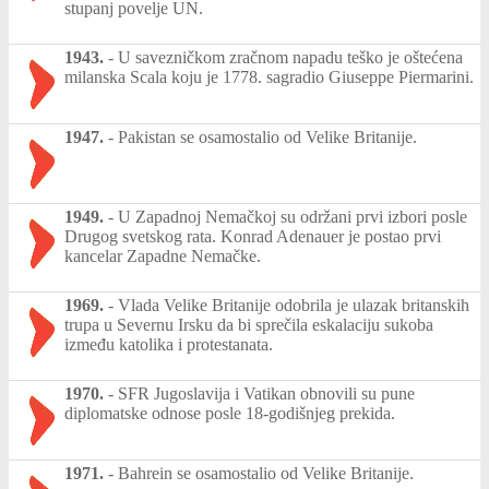
stupanj povelje UN.
1943.
-
U savezničkom zračnom napadu teško je oštećena
milanska Scala koju je 1778. sagradio Giuseppe Piermarini.
1947.
-
Pakistan se osamostalio od Velike Britanije.
1949.
-
U Zapadnoj Nemačkoj su održani prvi izbori posle
Drugog svetskog rata. Konrad Adenauer je postao prvi
kancelar Zapadne Nemačke.
1969.
-
Vlada Velike Britanije odobrila je ulazak britanskih
trupa u Severnu Irsku da bi sprečila eskalaciju sukoba
između katolika i protestanata.
1970.
-
SFR Jugoslavija i Vatikan obnovili su pune
diplomatske odnose posle 18-godišnjeg prekida.
1971.
-
Bahrein se osamostalio od Velike Britanije.