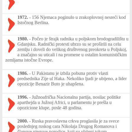
1972.
-
156 Njemaca poginulo u zrakoplovnoj nesreći kod
Istočnog Berlina.
1980.
-
Počeo je štrajk radnika u poljskom brodogradilištu u
Gdanjsku. Radnički protesti ubrzo su se proširili na celu
zemlju i doveli do velikog društvenog preokreta u Poljskoj,
a značajno su uticali i na promene u ostalim komunističkim
zemljama istočne Evrope.
1986.
-
U Pakistanu je izbila pobuna protiv vlasti
predsednika Zije ul Haka. Nekoliko ljudi je ubijeno, a lider
opozicije Benazir Buto je uhapšena.
1996.
-
Južnoafrička Nacionalna partija, nosilac politike
aparthejda u Južnoj Africi, u parlamentu je prešla u
opozicione klupe, posle 48 godina.
2000.
-
Ruska pravoslavna crkva proglasila je za svece
poslednjeg ruskog cara Nikolaja Drugog Romanova i
članove njegove porodice, koji su ubijeni tokom