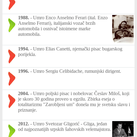
1988.
-
Umro Enco Anselmo Ferari (ital. Enzo
Anselmo Ferrari), italijanski vozač brzih
automobila i osnivač istoimene marke
automobila.
1994.
-
Umro Elias Canetti, njemački pisac bugarskog
porijekla.
1996.
-
Umro Sergiu Celibidache, rumunjski dirigent.
2004.
-
Umro poljski pisac i nobelovac Česlav Miloš, koji
je skoro 30 godina proveo u egzilu. Zbirka eseja o
totalitarizmu "Zarobljeni um" donela mu je svetsku slavu i
priznanje.
2012.
-
Umro Svetozar Gligorić - Gliga, jedan
od najpoznatijih srpskih šahovskih velemajstora.