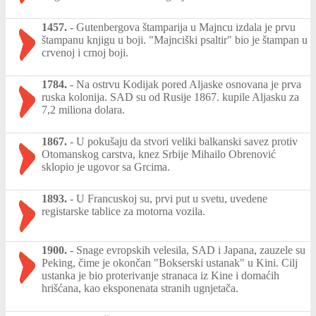
1457.
-
Gutenbergova štamparija u Majncu izdala je prvu
štampanu knjigu u boji. "Majnciški psaltir" bio je štampan u
crvenoj i crnoj boji.
1784.
-
Na ostrvu Kodijak pored Aljaske osnovana je prva
ruska kolonija. SAD su od Rusije 1867. kupile Aljasku za
7,2 miliona dolara.
1867.
-
U pokušaju da stvori veliki balkanski savez protiv
Otomanskog carstva, knez Srbije Mihailo Obrenović
sklopio je ugovor sa Grcima.
1893.
-
U Francuskoj su, prvi put u svetu, uvedene
registarske tablice za motorna vozila.
1900.
-
Snage evropskih velesila, SAD i Japana, zauzele su
Peking, čime je okončan "Bokserski ustanak" u Kini. Cilj
ustanka je bio proterivanje stranaca iz Kine i domaćih
hrišćana, kao eksponenata stranih ugnjetača.