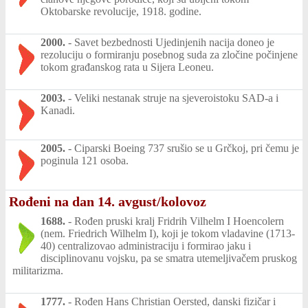
Oktobarske revolucije, 1918. godine.
2000.
-
Savet bezbednosti Ujedinjenih nacija doneo je
rezoluciju o formiranju posebnog suda za zločine počinjene
tokom građanskog rata u Sijera Leoneu.
2003.
-
Veliki nestanak struje na sjeveroistoku SAD-a i
Kanadi.
2005.
-
Ciparski Boeing 737 srušio se u Grčkoj, pri čemu je
poginula 121 osoba.
Rođeni na dan 14. avgust/kolovoz
1688.
-
Rođen pruski kralj Fridrih Vilhelm I Hoencolern
(nem. Friedrich Wilhelm I), koji je tokom vladavine (1713-
40) centralizovao administraciju i formirao jaku i
disciplinovanu vojsku, pa se smatra utemeljivačem pruskog
militarizma.
1777.
-
Rođen Hans Christian Oersted, danski fizičar i