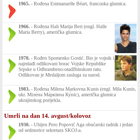
1965.
-
Rođena Emmanuelle Béart, francuska glumica.
1966.
-
Rođena Hali Marija Beri (engl. Halle
Maria Berry), američka glumica.
1978.
-
Rođen Spomenko Gostić. Bio je vojnik i
najmlađi odlikovani borac Vojske Republike
Srpske u Odbrambeno-otadžbinskom ratu.
Odlikovan je Medaljom zasluga za narod.
1983.
-
Rođena Milena Markovna Kunis (engl. Mila Kunis,
ukr. Міле́на Ма́рківна Ку́ніс), američka glumica
ukrajinskog porijekla.
Umrli na dan 14. avgust/kolovoz
1930.
-
Ubijen Pero Popović Aga obućarski radnik i jedan
od sedmorice sekretara SKOJ-a.