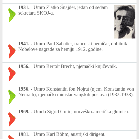
1931.
-
Umro Zlatko Šnajder, jedan od sedam
sekretara SKOJ-a.
1941.
-
Umro Paul Sabatier, francuski hemičar, dobitnik
Nobelove nagrade za hemiju 1912. godine.
1956.
-
Umro Bertolt Brecht, njemački književnik.
1956.
-
Umro Konstantin fon Nojrat (njem. Konstantin von
Neurath), njemački ministar vanjskih poslova (1932-1938).
1969.
-
Umrla Sigrid Gurie, norveško-američka glumica.
1981.
-
Umro Karl Böhm, austrijski dirigent.