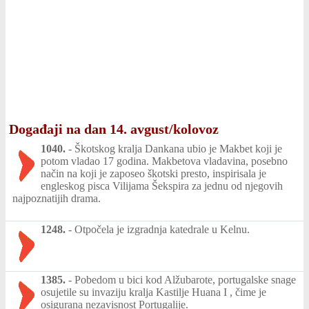
Događaji na dan 14. avgust/kolovoz
1040.
-
Škotskog kralja Dankana ubio je Makbet koji je
potom vladao 17 godina. Makbetova vladavina, posebno
način na koji je zaposeo škotski presto, inspirisala je
engleskog pisca Vilijama Šekspira za jednu od njegovih
najpoznatijih drama.
1248.
-
Otpočela je izgradnja katedrale u Kelnu.
1385.
-
Pobedom u bici kod Alžubarote, portugalske snage
osujetile su invaziju kralja Kastilje Huana I , čime je
osigurana nezavisnost Portugalije.