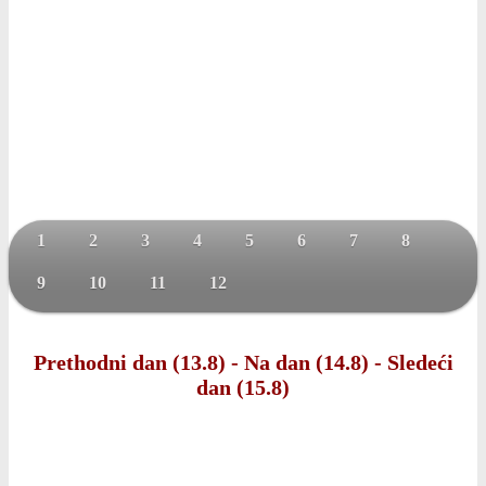
1
2
3
4
5
6
7
8
9
10
11
12
Prethodni dan (13.8)
-
Na dan (14.8)
-
Sledeći
dan (15.8)