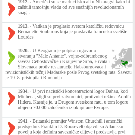
1912.
-
Američki su se marinci iskrcali u Nikaragvi kako bi
zaštitili tamošnju vladu od sve snažnijih revolucionarnih
snaga.
1913.
-
Vatikan je proglasio svetom katoličku redovnicu
Bernadette Soubirous koja je proslavila francusko svetište
Lourdes.
1920.
-
U Beogradu je potpisan ugovor o
stvaranju "Male Antante", vojno-odbrambenog
saveza Čehoslovačke i Kraljevine Srba, Hrvata i
Slovenaca protiv restauracije Habsburgovaca i
revizionističkih težnji Mađarske posle Prvog svetskog rata. Savezu
je 19. 8. pristupila i Rumunija.
1934.
-
U prvi nacistički koncentracioni logor Dahau, kod
Minhena, stigli su prvi zatvorenici, protivnici režima Adolfa
Hitlera. Kasnije je, u Drugom svetskom ratu, u tom logoru
ubijeno 70.000 zatočenika iz okupirane Evrope.
1941.
-
Britanski premijer Winston Churchill i američki
predsjednik Franklin D. Roosevelt objavili su Atlantsku
povelju koja definira savezničke ciljeve i predstavlja prvi