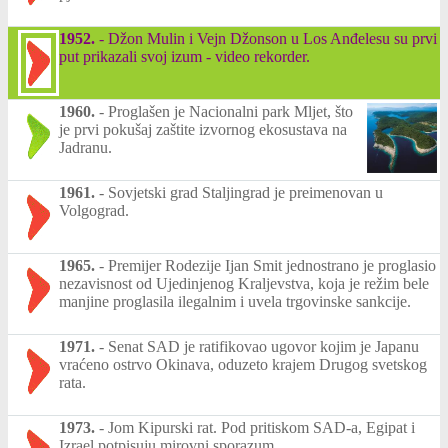
1952.
-
Džon Mulin i Vejn Džonson u Los Anđelesu su prvi
put prikazali svoj izum - video rekorder.
1960.
-
Proglašen je Nacionalni park Mljet, što
je prvi pokušaj zaštite izvornog ekosustava na
Jadranu.
1961.
-
Sovjetski grad Staljingrad je preimenovan u
Volgograd.
1965.
-
Premijer Rodezije Ijan Smit jednostrano je proglasio
nezavisnost od Ujedinjenog Kraljevstva, koja je režim bele
manjine proglasila ilegalnim i uvela trgovinske sankcije.
1971.
-
Senat SAD je ratifikovao ugovor kojim je Japanu
vraćeno ostrvo Okinava, oduzeto krajem Drugog svetskog
rata.
1973.
-
Jom Kipurski rat. Pod pritiskom SAD-a, Egipat i
Izrael potpisuju mirovni sporazum.