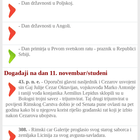
-
Dan državnosti u Poljskoj.
-
Dan državnosti u Angoli.
-
Dan primirja u Prvom svetskom ratu - praznik u Republici
Srbiji.
Događaji na dan 11. novembar/studeni
43. p. n. e.
-
Oporučni glavni nasljednik i Cezarov usvojeni
sin Gaj Julije Cezar Oktavijan, vojskovođa Marko Antonije
i raniji vođa konjanika Aemilius Lepidus sklopili su u
Bologni trojni savez - trijumvirat. Taj drugi trijumvirat u
povijesti Rimskog Carstva dobio je od Senata pune ovlasti na pet
godina kako bi u njegovu korist riješio građanski rat koji je izbio
nakon Cezarova ubojstva.
308.
-
Rimski car Galerije proglasio svog starog saborca i
zemljaka Licinija za svog avgusta-savladara.