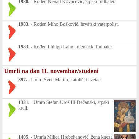
1980.
-
Rođen Nenad Kovačević, srpski fudbaler.
1983.
-
Rođen Miho Bošković, hrvatski vaterpolist.
1983.
-
Rođen Philipp Lahm, njemački fudbaler.
Umrli na dan 11. novembar/studeni
397.
-
Umro Sveti Martin, katolički svetac.
1331.
-
Umro Stefan Uroš III Dečanski, srpski
kralj.
1405.
-
Umrla Milica Hrebeljanović, žena kneza