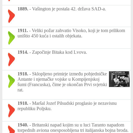
1889.
-
Vašington je postala 42. država SAD-a.
1911.
-
Veliki požar zahvatio Visoko, koji je tom prilikom
uništio 450 kuća i ostalih objekata.
1914.
-
Započinje Bitaka kod Lvova.
1918.
-
Sklopljeno primirje između pobjedničke
Antante i njemačke vojske u Kompijenjskoj
šumi (Francuska), čime je okončan Prvi svjetski
rat.
1918.
-
Maršal Jozef Pilsudski proglasio je nezavisnu
republiku Poljsku.
1940.
-
Britanski napad kojim su u luci Taranto napadom
torpednih aviona onesposobljena tri italijanska bojna broda.