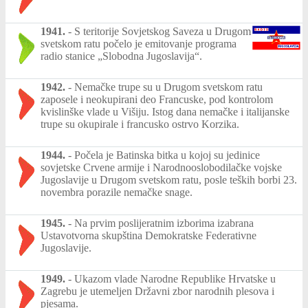
1941.
-
S teritorije Sovjetskog Saveza u Drugom
svetskom ratu počelo je emitovanje programa
radio stanice „Slobodna Jugoslavija“.
1942.
-
Nemačke trupe su u Drugom svetskom ratu
zaposele i neokupirani deo Francuske, pod kontrolom
kvislinške vlade u Višiju. Istog dana nemačke i italijanske
trupe su okupirale i francusko ostrvo Korzika.
1944.
-
Počela je Batinska bitka u kojoj su jedinice
sovjetske Crvene armije i Narodnooslobodilačke vojske
Jugoslavije u Drugom svetskom ratu, posle teških borbi 23.
novembra porazile nemačke snage.
1945.
-
Na prvim poslijeratnim izborima izabrana
Ustavotvorna skupština Demokratske Federativne
Jugoslavije.
1949.
-
Ukazom vlade Narodne Republike Hrvatske u
Zagrebu je utemeljen Državni zbor narodnih plesova i
pjesama.