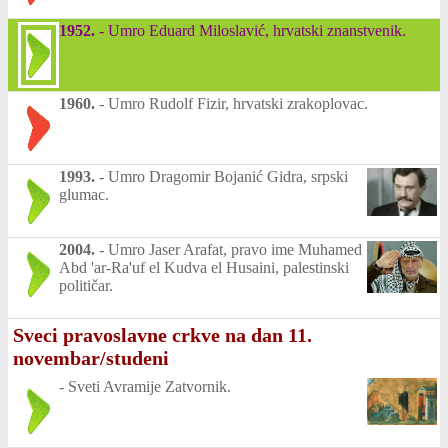
1952.
-
Umro Eduard Miloslavić, hrvatski znanstvenik.
1960.
-
Umro Rudolf Fizir, hrvatski zrakoplovac.
1993.
-
Umro Dragomir Bojanić Gidra, srpski
glumac.
2004.
-
Umro Jaser Arafat, pravo ime Muhamed
Abd 'ar-Ra'uf el Kudva el Husaini, palestinski
političar.
Sveci pravoslavne crkve na dan 11.
novembar/studeni
-
Sveti Avramije Zatvornik.