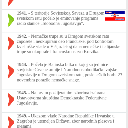
1941.
-
S teritorije Sovjetskog Saveza u Drugom
svetskom ratu počelo je emitovanje programa
radio stanice „Slobodna Jugoslavija“.
1942.
-
Nemačke trupe su u Drugom svetskom ratu
zaposele i neokupirani deo Francuske, pod kontrolom
kvislinške vlade u Višiju. Istog dana nemačke i italijanske
trupe su okupirale i francusko ostrvo Korzika.
1944.
-
Počela je Batinska bitka u kojoj su jedinice
sovjetske Crvene armije i Narodnooslobodilačke vojske
Jugoslavije u Drugom svetskom ratu, posle teških borbi 23.
novembra porazile nemačke snage.
1945.
-
Na prvim poslijeratnim izborima izabrana
Ustavotvorna skupština Demokratske Federativne
Jugoslavije.
1949.
-
Ukazom vlade Narodne Republike Hrvatske u
Zagrebu je utemeljen Državni zbor narodnih plesova i
pjesama.