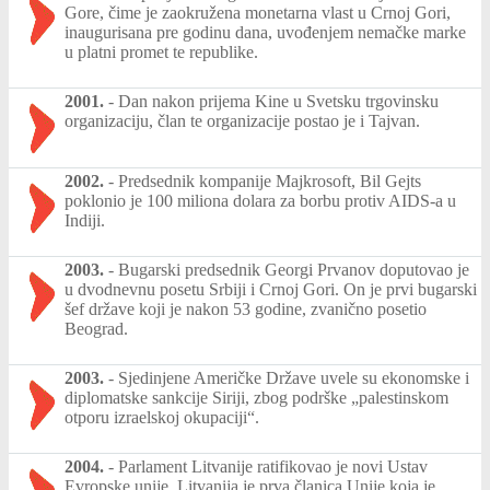
Gore, čime je zaokružena monetarna vlast u Crnoj Gori,
inaugurisana pre godinu dana, uvođenjem nemačke marke
u platni promet te republike.
2001.
-
Dan nakon prijema Kine u Svetsku trgovinsku
organizaciju, član te organizacije postao je i Tajvan.
2002.
-
Predsednik kompanije Majkrosoft, Bil Gejts
poklonio je 100 miliona dolara za borbu protiv AIDS-a u
Indiji.
2003.
-
Bugarski predsednik Georgi Prvanov doputovao je
u dvodnevnu posetu Srbiji i Crnoj Gori. On je prvi bugarski
šef države koji je nakon 53 godine, zvanično posetio
Beograd.
2003.
-
Sjedinjene Američke Države uvele su ekonomske i
diplomatske sankcije Siriji, zbog podrške „palestinskom
otporu izraelskoj okupaciji“.
2004.
-
Parlament Litvanije ratifikovao je novi Ustav
Evropske unije. Litvanija je prva članica Unije koja je