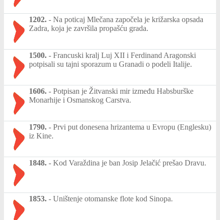
1202.
-
Na poticaj Mlečana započela je križarska opsada
Zadra, koja je završila propašću grada.
1500.
-
Francuski kralj Luj XII i Ferdinand Aragonski
potpisali su tajni sporazum u Granadi o podeli Italije.
1606.
-
Potpisan je Žitvanski mir između Habsburške
Monarhije i Osmanskog Carstva.
1790.
-
Prvi put donesena hrizantema u Evropu (Englesku)
iz Kine.
1848.
-
Kod Varaždina je ban Josip Jelačić prešao Dravu.
1853.
-
Uništenje otomanske flote kod Sinopa.