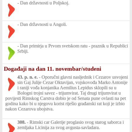
-
Dan državnosti u Poljskoj.
-
Dan državnosti u Angoli.
-
Dan primirja u Prvom svetskom ratu - praznik u Republici
Srbiji.
Događaji na dan 11. novembar/studeni
43. p. n. e.
-
Oporučni glavni nasljednik i Cezarov usvojeni
sin Gaj Julije Cezar Oktavijan, vojskovođa Marko Antonije
i raniji vođa konjanika Aemilius Lepidus sklopili su u
Bologni trojni savez - trijumvirat. Taj drugi trijumvirat u
povijesti Rimskog Carstva dobio je od Senata pune ovlasti na pet
godina kako bi u njegovu korist riješio građanski rat koji je izbio
nakon Cezarova ubojstva.
308.
-
Rimski car Galerije proglasio svog starog saborca i
zemljaka Licinija za svog avgusta-savladara.