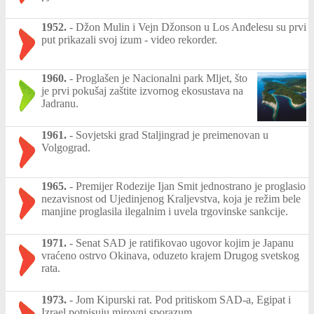
1952.
-
Džon Mulin i Vejn Džonson u Los Anđelesu su prvi
put prikazali svoj izum - video rekorder.
1960.
-
Proglašen je Nacionalni park Mljet, što
je prvi pokušaj zaštite izvornog ekosustava na
Jadranu.
1961.
-
Sovjetski grad Staljingrad je preimenovan u
Volgograd.
1965.
-
Premijer Rodezije Ijan Smit jednostrano je proglasio
nezavisnost od Ujedinjenog Kraljevstva, koja je režim bele
manjine proglasila ilegalnim i uvela trgovinske sankcije.
1971.
-
Senat SAD je ratifikovao ugovor kojim je Japanu
vraćeno ostrvo Okinava, oduzeto krajem Drugog svetskog
rata.
1973.
-
Jom Kipurski rat. Pod pritiskom SAD-a, Egipat i
Izrael potpisuju mirovni sporazum.