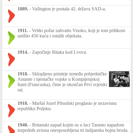
1889.
-
Vašington je postala 42. država SAD-a.
1911.
-
Veliki požar zahvatio Visoko, koji je tom prilikom
uništio 450 kuća i ostalih objekata.
1914.
-
Započinje Bitaka kod Lvova.
1918.
-
Sklopljeno primirje između pobjedničke
Antante i njemačke vojske u Kompijenjskoj
šumi (Francuska), čime je okončan Prvi svjetski
rat.
1918.
-
Maršal Jozef Pilsudski proglasio je nezavisnu
republiku Poljsku.
1940.
-
Britanski napad kojim su u luci Taranto napadom
torpednih aviona onesposobljena tri italijanska bojna broda.