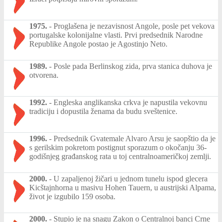
1975.
-
Proglašena je nezavisnost Angole, posle pet vekova
portugalske kolonijalne vlasti. Prvi predsednik Narodne
Republike Angole postao je Agostinjo Neto.
1989.
-
Posle pada Berlinskog zida, prva stanica duhova je
otvorena.
1992.
-
Engleska anglikanska crkva je napustila vekovnu
tradiciju i dopustila ženama da budu sveštenice.
1996.
-
Predsednik Gvatemale Alvaro Arsu je saopštio da je
s gerilskim pokretom postignut sporazum o okočanju 36-
godišnjeg građanskog rata u toj centralnoameričkoj zemlji.
2000.
-
U zapaljenoj žičari u jednom tunelu ispod glecera
Kicštajnhorna u masivu Hohen Tauern, u austrijski Alpama,
život je izgubilo 159 osoba.
2000.
-
Stupio je na snagu Zakon o Centralnoj banci Crne