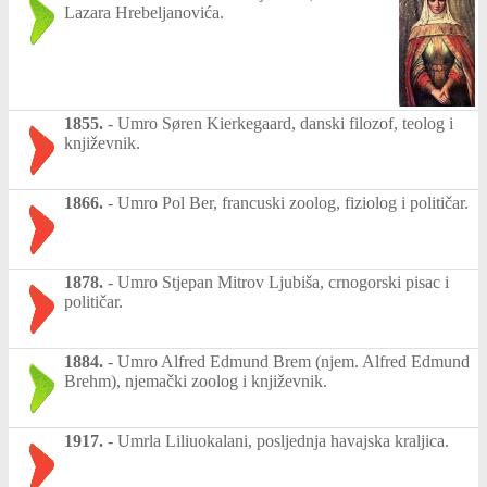
Lazara Hrebeljanovića.
1855.
-
Umro Søren Kierkegaard, danski filozof, teolog i
književnik.
1866.
-
Umro Pol Ber, francuski zoolog, fiziolog i političar.
1878.
-
Umro Stjepan Mitrov Ljubiša, crnogorski pisac i
političar.
1884.
-
Umro Alfred Edmund Brem (njem. Alfred Edmund
Brehm), njemački zoolog i književnik.
1917.
-
Umrla Liliuokalani, posljednja havajska kraljica.