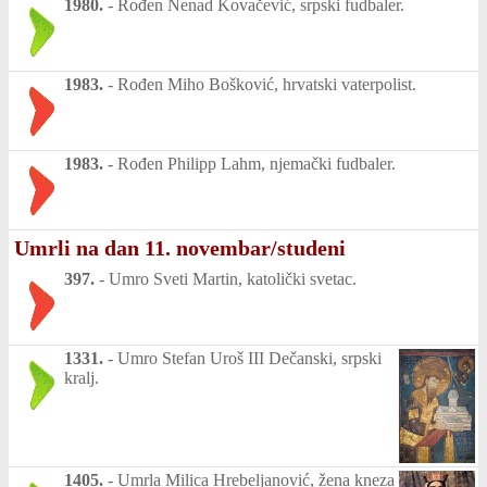
1980.
-
Rođen Nenad Kovačević, srpski fudbaler.
1983.
-
Rođen Miho Bošković, hrvatski vaterpolist.
1983.
-
Rođen Philipp Lahm, njemački fudbaler.
Umrli na dan 11. novembar/studeni
397.
-
Umro Sveti Martin, katolički svetac.
1331.
-
Umro Stefan Uroš III Dečanski, srpski
kralj.
1405.
-
Umrla Milica Hrebeljanović, žena kneza