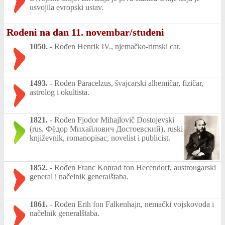
usvojila evropski ustav.
Rođeni na dan 11. novembar/studeni
1050.
-
Rođen Henrik IV., njemačko-rimski car.
1493.
-
Rođen Paracelzus, švajcarski alhemičar, fizičar,
astrolog i okultista.
1821.
-
Rođen Fjodor Mihajlovič Dostojevski
(rus. Фёдор Михайлович Достоевский), ruski
književnik, romanopisac, novelist i publicist.
1852.
-
Rođen Franc Konrad fon Hecendorf, austrougarski
general i načelnik generalštaba.
1861.
-
Rođen Erih fon Falkenhajn, nemački vojskovođa i
načelnik generalštaba.