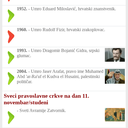
1952.
-
Umro Eduard Miloslavić, hrvatski znanstvenik.
1960.
-
Umro Rudolf Fizir, hrvatski zrakoplovac.
1993.
-
Umro Dragomir Bojanić Gidra, srpski
glumac.
2004.
-
Umro Jaser Arafat, pravo ime Muhamed
Abd 'ar-Ra'uf el Kudva el Husaini, palestinski
političar.
Sveci pravoslavne crkve na dan 11.
novembar/studeni
-
Sveti Avramije Zatvornik.