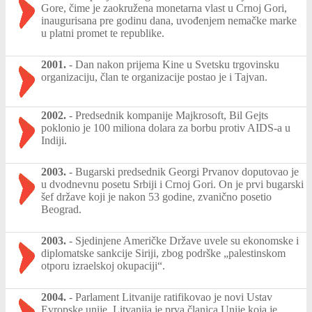
Gore, čime je zaokružena monetarna vlast u Crnoj Gori,
inaugurisana pre godinu dana, uvođenjem nemačke marke
u platni promet te republike.
2001.
-
Dan nakon prijema Kine u Svetsku trgovinsku
organizaciju, član te organizacije postao je i Tajvan.
2002.
-
Predsednik kompanije Majkrosoft, Bil Gejts
poklonio je 100 miliona dolara za borbu protiv AIDS-a u
Indiji.
2003.
-
Bugarski predsednik Georgi Prvanov doputovao je
u dvodnevnu posetu Srbiji i Crnoj Gori. On je prvi bugarski
šef države koji je nakon 53 godine, zvanično posetio
Beograd.
2003.
-
Sjedinjene Američke Države uvele su ekonomske i
diplomatske sankcije Siriji, zbog podrške „palestinskom
otporu izraelskoj okupaciji“.
2004.
-
Parlament Litvanije ratifikovao je novi Ustav
Evropske unije. Litvanija je prva članica Unije koja je