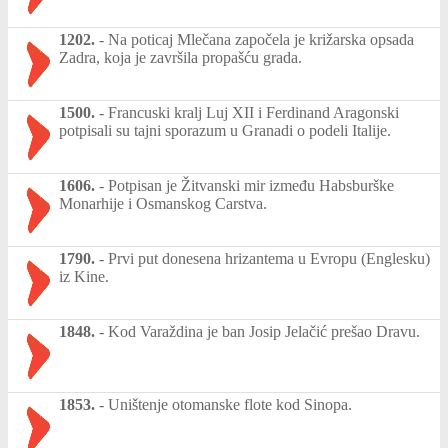
1202.
-
Na poticaj Mlečana započela je križarska opsada
Zadra, koja je završila propašću grada.
1500.
-
Francuski kralj Luj XII i Ferdinand Aragonski
potpisali su tajni sporazum u Granadi o podeli Italije.
1606.
-
Potpisan je Žitvanski mir između Habsburške
Monarhije i Osmanskog Carstva.
1790.
-
Prvi put donesena hrizantema u Evropu (Englesku)
iz Kine.
1848.
-
Kod Varaždina je ban Josip Jelačić prešao Dravu.
1853.
-
Uništenje otomanske flote kod Sinopa.