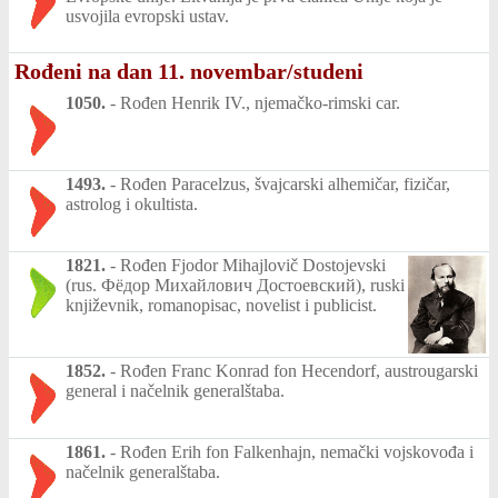
usvojila evropski ustav.
Rođeni na dan 11. novembar/studeni
1050.
-
Rođen Henrik IV., njemačko-rimski car.
1493.
-
Rođen Paracelzus, švajcarski alhemičar, fizičar,
astrolog i okultista.
1821.
-
Rođen Fjodor Mihajlovič Dostojevski
(rus. Фёдор Михайлович Достоевский), ruski
književnik, romanopisac, novelist i publicist.
1852.
-
Rođen Franc Konrad fon Hecendorf, austrougarski
general i načelnik generalštaba.
1861.
-
Rođen Erih fon Falkenhajn, nemački vojskovođa i
načelnik generalštaba.