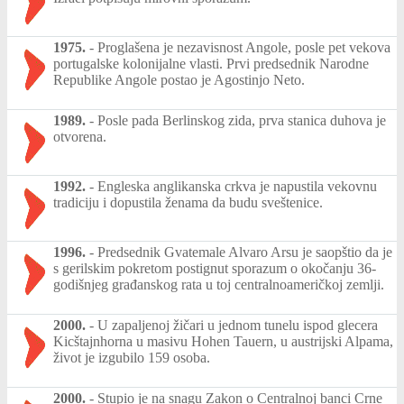
1975.
-
Proglašena je nezavisnost Angole, posle pet vekova
portugalske kolonijalne vlasti. Prvi predsednik Narodne
Republike Angole postao je Agostinjo Neto.
1989.
-
Posle pada Berlinskog zida, prva stanica duhova je
otvorena.
1992.
-
Engleska anglikanska crkva je napustila vekovnu
tradiciju i dopustila ženama da budu sveštenice.
1996.
-
Predsednik Gvatemale Alvaro Arsu je saopštio da je
s gerilskim pokretom postignut sporazum o okočanju 36-
godišnjeg građanskog rata u toj centralnoameričkoj zemlji.
2000.
-
U zapaljenoj žičari u jednom tunelu ispod glecera
Kicštajnhorna u masivu Hohen Tauern, u austrijski Alpama,
život je izgubilo 159 osoba.
2000.
-
Stupio je na snagu Zakon o Centralnoj banci Crne