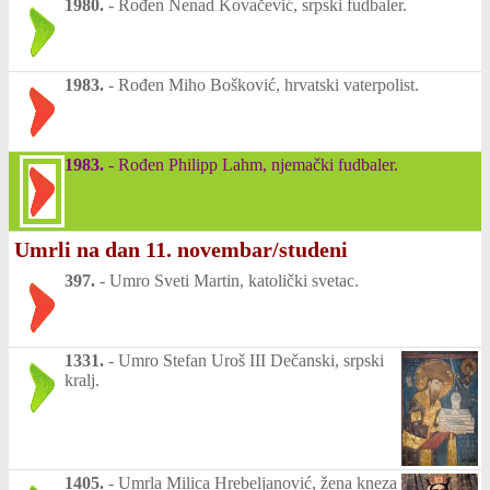
1980.
-
Rođen Nenad Kovačević, srpski fudbaler.
1983.
-
Rođen Miho Bošković, hrvatski vaterpolist.
1983.
-
Rođen Philipp Lahm, njemački fudbaler.
Umrli na dan 11. novembar/studeni
397.
-
Umro Sveti Martin, katolički svetac.
1331.
-
Umro Stefan Uroš III Dečanski, srpski
kralj.
1405.
-
Umrla Milica Hrebeljanović, žena kneza