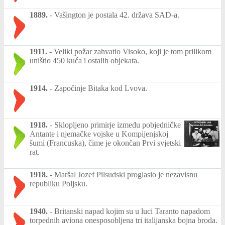
1889.
-
Vašington je postala 42. država SAD-a.
1911.
-
Veliki požar zahvatio Visoko, koji je tom prilikom
uništio 450 kuća i ostalih objekata.
1914.
-
Započinje Bitaka kod Lvova.
1918.
-
Sklopljeno primirje između pobjedničke
Antante i njemačke vojske u Kompijenjskoj
šumi (Francuska), čime je okončan Prvi svjetski
rat.
1918.
-
Maršal Jozef Pilsudski proglasio je nezavisnu
republiku Poljsku.
1940.
-
Britanski napad kojim su u luci Taranto napadom
torpednih aviona onesposobljena tri italijanska bojna broda.