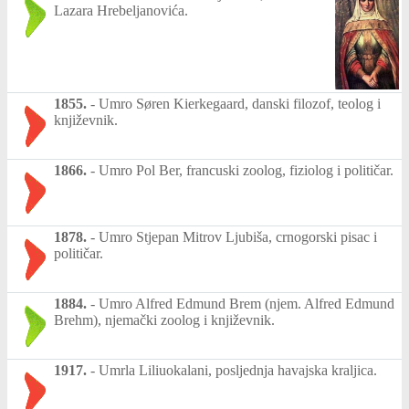
Lazara Hrebeljanovića.
1855.
-
Umro Søren Kierkegaard, danski filozof, teolog i
književnik.
1866.
-
Umro Pol Ber, francuski zoolog, fiziolog i političar.
1878.
-
Umro Stjepan Mitrov Ljubiša, crnogorski pisac i
političar.
1884.
-
Umro Alfred Edmund Brem (njem. Alfred Edmund
Brehm), njemački zoolog i književnik.
1917.
-
Umrla Liliuokalani, posljednja havajska kraljica.