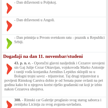
-
Dan državnosti u Poljskoj.
-
Dan državnosti u Angoli.
-
Dan primirja u Prvom svetskom ratu - praznik u Republici
Srbiji.
Događaji na dan 11. novembar/studeni
43. p. n. e.
-
Oporučni glavni nasljednik i Cezarov usvojeni
sin Gaj Julije Cezar Oktavijan, vojskovođa Marko Antonije
i raniji vođa konjanika Aemilius Lepidus sklopili su u
Bologni trojni savez - trijumvirat. Taj drugi trijumvirat u
povijesti Rimskog Carstva dobio je od Senata pune ovlasti na pet
godina kako bi u njegovu korist riješio građanski rat koji je izbio
nakon Cezarova ubojstva.
308.
-
Rimski car Galerije proglasio svog starog saborca i
zemljaka Licinija za svog avgusta-savladara.