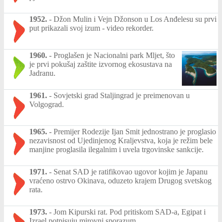
1952.
-
Džon Mulin i Vejn Džonson u Los Anđelesu su prvi
put prikazali svoj izum - video rekorder.
1960.
-
Proglašen je Nacionalni park Mljet, što
je prvi pokušaj zaštite izvornog ekosustava na
Jadranu.
1961.
-
Sovjetski grad Staljingrad je preimenovan u
Volgograd.
1965.
-
Premijer Rodezije Ijan Smit jednostrano je proglasio
nezavisnost od Ujedinjenog Kraljevstva, koja je režim bele
manjine proglasila ilegalnim i uvela trgovinske sankcije.
1971.
-
Senat SAD je ratifikovao ugovor kojim je Japanu
vraćeno ostrvo Okinava, oduzeto krajem Drugog svetskog
rata.
1973.
-
Jom Kipurski rat. Pod pritiskom SAD-a, Egipat i
Izrael potpisuju mirovni sporazum.