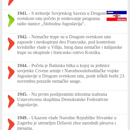
1941.
-
S teritorije Sovjetskog Saveza u Drugom
svetskom ratu počelo je emitovanje programa
radio stanice „Slobodna Jugoslavija“.
1942.
-
Nemačke trupe su u Drugom svetskom ratu
zaposele i neokupirani deo Francuske, pod kontrolom
kvislinške vlade u Višiju. Istog dana nemačke i italijanske
trupe su okupirale i francusko ostrvo Korzika.
1944.
-
Počela je Batinska bitka u kojoj su jedinice
sovjetske Crvene armije i Narodnooslobodilačke vojske
Jugoslavije u Drugom svetskom ratu, posle teških borbi 23.
novembra porazile nemačke snage.
1945.
-
Na prvim poslijeratnim izborima izabrana
Ustavotvorna skupština Demokratske Federativne
Jugoslavije.
1949.
-
Ukazom vlade Narodne Republike Hrvatske u
Zagrebu je utemeljen Državni zbor narodnih plesova i
pjesama.