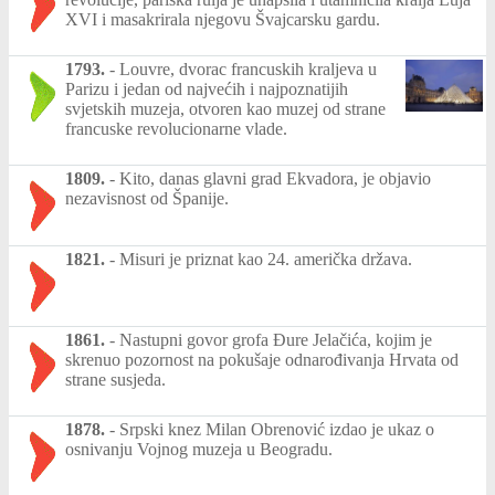
XVI i masakrirala njegovu Švajcarsku gardu.
1793.
-
Louvre, dvorac francuskih kraljeva u
Parizu i jedan od najvećih i najpoznatijih
svjetskih muzeja, otvoren kao muzej od strane
francuske revolucionarne vlade.
1809.
-
Kito, danas glavni grad Ekvadora, je objavio
nezavisnost od Španije.
1821.
-
Misuri je priznat kao 24. američka država.
1861.
-
Nastupni govor grofa Đure Jelačića, kojim je
skrenuo pozornost na pokušaje odnarođivanja Hrvata od
strane susjeda.
1878.
-
Srpski knez Milan Obrenović izdao je ukaz o
osnivanju Vojnog muzeja u Beogradu.