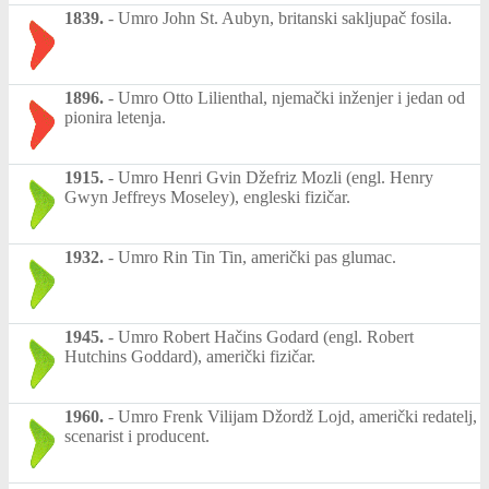
1839.
-
Umro John St. Aubyn, britanski sakljupač fosila.
1896.
-
Umro Otto Lilienthal, njemački inženjer i jedan od
pionira letenja.
1915.
-
Umro Henri Gvin Džefriz Mozli (engl. Henry
Gwyn Jeffreys Moseley), engleski fizičar.
1932.
-
Umro Rin Tin Tin, američki pas glumac.
1945.
-
Umro Robert Hačins Godard (engl. Robert
Hutchins Goddard), američki fizičar.
1960.
-
Umro Frenk Vilijam Džordž Lojd, američki redatelj,
scenarist i producent.