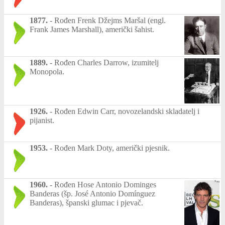
1877.
-
Rođen Frenk Džejms Maršal (engl.
Frank James Marshall), američki šahist.
1889.
-
Rođen Charles Darrow, izumitelj
Monopola.
1926.
-
Rođen Edwin Carr, novozelandski skladatelj i
pijanist.
1953.
-
Rođen Mark Doty, američki pjesnik.
1960.
-
Rođen Hose Antonio Dominges
Banderas (šp. José Antonio Domínguez
Banderas), španski glumac i pjevač.