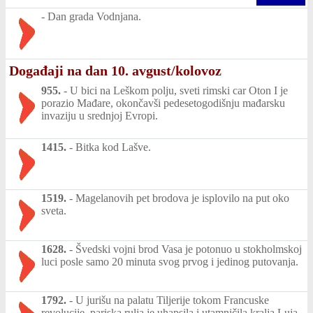
-
Dan grada Vodnjana.
Događaji na dan 10. avgust/kolovoz
955.
-
U bici na Leškom polju, sveti rimski car Oton I je
porazio Mađare, okončavši pedesetogodišnju mađarsku
invaziju u srednjoj Evropi.
1415.
-
Bitka kod Lašve.
1519.
-
Magelanovih pet brodova je isplovilo na put oko
sveta.
1628.
-
Švedski vojni brod Vasa je potonuo u stokholmskoj
luci posle samo 20 minuta svog prvog i jedinog putovanja.
1792.
-
U jurišu na palatu Tiljerije tokom Francuske
revolucije, pariska rulja je uhapsila i utamničila kralja Luja