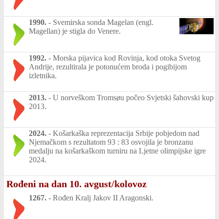
1990.
-
Svemirska sonda Magelan (engl.
Magellan) je stigla do Venere.
1992.
-
Morska pijavica kod Rovinja, kod otoka Svetog
Andrije, rezultirala je potonućem broda i pogibijom
izletnika.
2013.
-
U norveškom Tromsøu počeo Svjetski šahovski kup
2013.
2024.
-
Košarkaška reprezentacija Srbije pobjedom nad
Njemačkom s rezultatom 93 : 83 osvojila je bronzanu
medalju na košarkaškom turniru na Ljetne olimpijske igre
2024.
Rođeni na dan 10. avgust/kolovoz
1267.
-
Rođen Kralj Jakov II Aragonski.