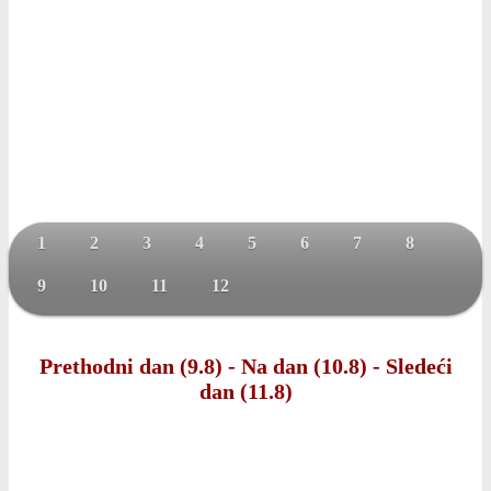
1
2
3
4
5
6
7
8
9
10
11
12
Prethodni dan (9.8)
-
Na dan (10.8)
-
Sledeći
dan (11.8)