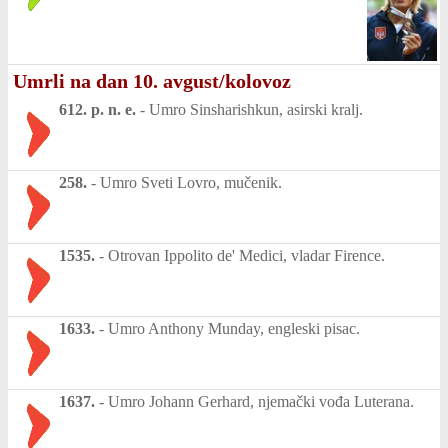
Umrli na dan 10. avgust/kolovoz
612. p. n. e.
-
Umro Sinsharishkun, asirski kralj.
258.
-
Umro Sveti Lovro, mučenik.
1535.
-
Otrovan Ippolito de' Medici, vladar Firence.
1633.
-
Umro Anthony Munday, engleski pisac.
1637.
-
Umro Johann Gerhard, njemački vođa Luterana.