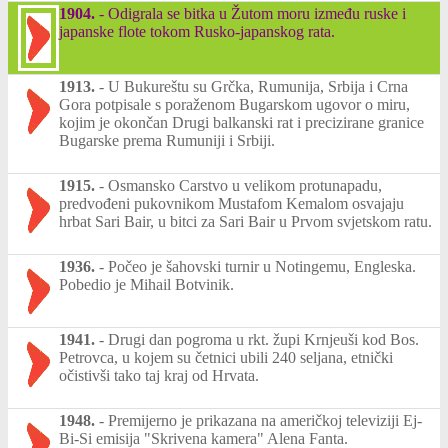
1904.
-
Odigrala se bitka u Žutom moru između ruske i
japanske flote tokom Rusko-japanskog rata.
1913.
-
U Bukureštu su Grčka, Rumunija, Srbija i Crna
Gora potpisale s poraženom Bugarskom ugovor o miru,
kojim je okončan Drugi balkanski rat i precizirane granice
Bugarske prema Rumuniji i Srbiji.
1915.
-
Osmansko Carstvo u velikom protunapadu,
predvođeni pukovnikom Mustafom Kemalom osvajaju
hrbat Sari Bair, u bitci za Sari Bair u Prvom svjetskom ratu.
1936.
-
Počeo je šahovski turnir u Notingemu, Engleska.
Pobedio je Mihail Botvinik.
1941.
-
Drugi dan pogroma u rkt. župi Krnjeuši kod Bos.
Petrovca, u kojem su četnici ubili 240 seljana, etnički
očistivši tako taj kraj od Hrvata.
1948.
-
Premijerno je prikazana na američkoj televiziji Ej-
Bi-Si emisija "Skrivena kamera" Alena Fanta.