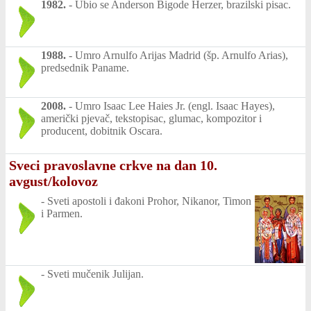
1982.
-
Ubio se Anderson Bigode Herzer, brazilski pisac.
1988.
-
Umro Arnulfo Arijas Madrid (šp. Arnulfo Arias),
predsednik Paname.
2008.
-
Umro Isaac Lee Haies Jr. (engl. Isaac Hayes),
američki pjevač, tekstopisac, glumac, kompozitor i
producent, dobitnik Oscara.
Sveci pravoslavne crkve na dan 10.
avgust/kolovoz
-
Sveti apostoli i đakoni Prohor, Nikanor, Timon
i Parmen.
-
Sveti mučenik Julijan.