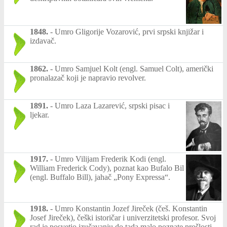
1848.
-
Umro Gligorije Vozarović, prvi srpski knjižar i
izdavač.
1862.
-
Umro Samjuel Kolt (engl. Samuel Colt), američki
pronalazač koji je napravio revolver.
1891.
-
Umro Laza Lazarević, srpski pisac i
ljekar.
1917.
-
Umro Vilijam Frederik Kodi (engl.
William Frederick Cody), poznat kao Bufalo Bil
(engl. Buffalo Bill), jahač „Pony Expressa“.
1918.
-
Umro Konstantin Jozef Jireček (češ. Konstantin
Josef Jireček), češki istoričar i univerzitetski profesor. Svoj
rad je posvetio izučavanju do tada malo poznate prošlosti