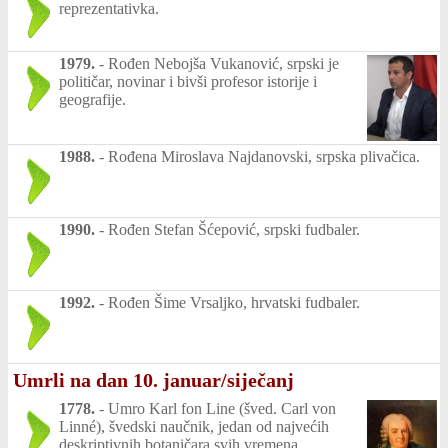
reprezentativka.
1979.
-
Rođen Nebojša Vukanović, srpski je
političar, novinar i bivši profesor istorije i
geografije.
1988.
-
Rođena Miroslava Najdanovski, srpska plivačica.
1990.
-
Rođen Stefan Šćepović, srpski fudbaler.
1992.
-
Rođen Šime Vrsaljko, hrvatski fudbaler.
Umrli na dan 10. januar/siječanj
1778.
-
Umro Karl fon Line (šved. Carl von
Linné), švedski naučnik, jedan od najvećih
deskriptivnih botaničara svih vremena.