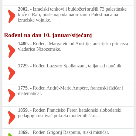
2002.
-
Izraelski tenkovi i buldožeri srušili 73 palestinske
kuće u Rafi, posle napada naoružanih Palestinaca na
izraelske vojnike.
Rođeni na dan 10. januar/siječanj
1480.
-
Rođena Margarete od Austrije, austrijska princeza i
vladarica Nizozemske.
1729.
-
Rođen Lazzaro Spallanzani, talijanski naučnik.
1775.
-
Rođen André-Marie Ampère, francuski fizičar i
matematičar.
1859.
-
Rođen Francisko Ferer, katalonski slobodarski
pedagog i osnivač pokreta modernih škola.
1869.
-
Rođen Grigorij Rasputin, ruski mističar.