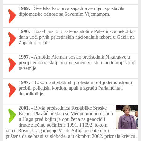
1969.
-
Švedska kao prva zapadna zemlja uspostavila
diplomatske odnose sa Severnim Vijetnamom.
1996.
-
Izrael pustio iz zatvora stotine Palestinaca nekoliko
dana uoči prvih palestinskih nacionalnih izbora u Gazi i na
Zapadnoj obali.
1997.
-
Arnoldo Aleman postao predsednik Nikaragve u
prvoj demokratskoj i mirnoj smeni vlasti u modernoj istoriji
te zemlje.
1997.
-
Tokom antivladinih protesta u Sofiji demonstranti
probili policijski kordon, upali u zgradu Parlamenta i
demolirali je.
2001.
-
Bivša predsednica Republike Srpske
Biljana Plavšić predala se Međunarodnom sudu
u Hagu pred kojim je optužena za genocid i
druge zločine počinjene 1991. i 1992. tokom
rata u Bosni. Uz garancije Vlade Srbije u septembru
puštena da se brani sa slobode, a u oktobru 2002. priznala krivicu.