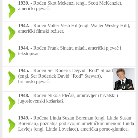
1939.
-
Rođen Skot Mekenzi (engl. Scott McKenzie),
američki pjevač.
1942.
-
Rođen Volter Vesli Hil (engl. Walter Wesley Hill),
američki filmski režiser.
1944.
-
Rođen Frank Sinatra mlađi, američki pjevač i
tekstopisac.
1945.
-
Rođen Ser Roderik Dejvid "Rod" Stjuart
(engl. Ser Roderick David "Rod" Stewart),
britanski pjevač.
1948.
-
Rođen Nikola Plećaš, umirovljeni hrvatski i
jugoslovenski košarkaš.
1949.
-
Rođena Linda Suzan Boreman (engl. Linda Susan
Boreman), poznatija pod svojim umetničkim imenom Linda
Lavlejs (engl. Linda Lovelace), američka porno-glumica.