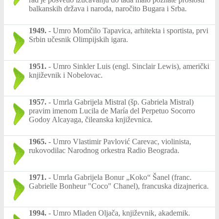
balkanskih država i naroda, naročito Bugara i Srba.
1949.
-
Umro Momčilo Tapavica, arhitekta i sportista, prvi
Srbin učesnik Olimpijskih igara.
1951.
-
Umro Sinkler Luis (engl. Sinclair Lewis), američki
književnik i Nobelovac.
1957.
-
Umrla Gabrijela Mistral (šp. Gabriela Mistral)
pravim imenom Lucila de María del Perpetuo Socorro
Godoy Alcayaga, čileanska književnica.
1965.
-
Umro Vlastimir Pavlović Carevac, violinista,
rukovodilac Narodnog orkestra Radio Beograda.
1971.
-
Umrla Gabrijela Bonur „Koko“ Šanel (franc.
Gabrielle Bonheur "Coco" Chanel), francuska dizajnerica.
1994.
-
Umro Mladen Oljača, književnik, akademik.