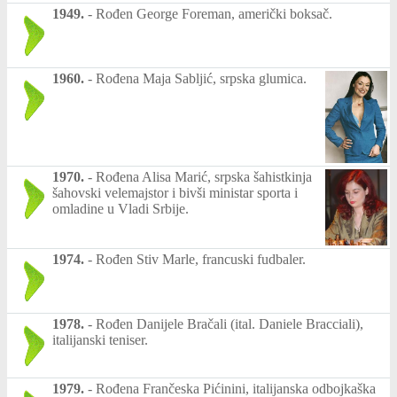
1949.
-
Rođen George Foreman, američki boksač.
1960.
-
Rođena Maja Sabljić, srpska glumica.
1970.
-
Rođena Alisa Marić, srpska šahistkinja
šahovski velemajstor i bivši ministar sporta i
omladine u Vladi Srbije.
1974.
-
Rođen Stiv Marle, francuski fudbaler.
1978.
-
Rođen Danijele Bračali (ital. Daniele Bracciali),
italijanski teniser.
1979.
-
Rođena Frančeska Pićinini, italijanska odbojkaška