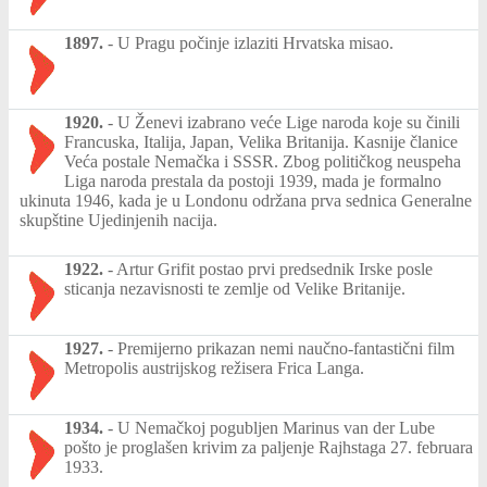
1897.
-
U Pragu počinje izlaziti Hrvatska misao.
1920.
-
U Ženevi izabrano veće Lige naroda koje su činili
Francuska, Italija, Japan, Velika Britanija. Kasnije članice
Veća postale Nemačka i SSSR. Zbog političkog neuspeha
Liga naroda prestala da postoji 1939, mada je formalno
ukinuta 1946, kada je u Londonu održana prva sednica Generalne
skupštine Ujedinjenih nacija.
1922.
-
Artur Grifit postao prvi predsednik Irske posle
sticanja nezavisnosti te zemlje od Velike Britanije.
1927.
-
Premijerno prikazan nemi naučno-fantastični film
Metropolis austrijskog režisera Frica Langa.
1934.
-
U Nemačkoj pogubljen Marinus van der Lube
pošto je proglašen krivim za paljenje Rajhstaga 27. februara
1933.