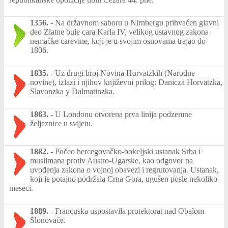
1356.
-
Na državnom saboru u Nirnbergu prihvaćen glavni
deo Zlatne bule cara Karla IV, velikog ustavnog zakona
nemačke carevine, koji je u svojim osnovama trajao do
1806.
1835.
-
Uz drugi broj Novina Horvatzkih (Narodne
novine), izlazi i njihov književni prilog: Danicza Horvatzka,
Slavonzka y Dalmatinzka.
1863.
-
U Londonu otvorena prva linija podzemne
željeznice u svijetu.
1882.
-
Počeo hercegovačko-bokeljski ustanak Srba i
muslimana protiv Austro-Ugarske, kao odgovor na
uvođenja zakona o vojnoj obavezi i regrutovanja. Ustanak,
koji je potajno podržala Crna Gora, ugušen posle nekoliko
meseci.
1889.
-
Francuska uspostavila protektorat nad Obalom
Slonovače.