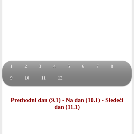
1
2
3
4
5
6
7
8
9
10
11
12
Prethodni dan (9.1)
-
Na dan (10.1)
-
Sledeći
dan (11.1)