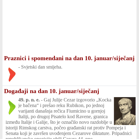
Praznici i spomendani na dan 10. januar/siječanj
-
Svjetski dan smijeha.
Događaji na dan 10. januar/siječanj
49. p. n. e.
-
Gaj Julije Cezar izgovorio „Kocka
je bačena“ i prešao reku Rubikon, po jednoj
varijanti današnja rečica Fiumicino u gornjoj
Italiji, po drugoj Pisatelo kod Ravene, granica
između Italije i Galije, što je označilo novo razdoblje u
istoriji Rimskog carstva, počeo građanski rat protiv Pompeja i
Senata koji je završen uvođenjem Cezarove diktature. Pripadnici
republikanske opozicije ubili Cezara 44. pne.