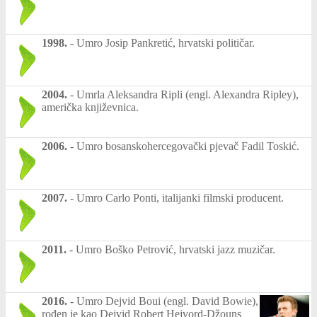
1998.
-
Umro Josip Pankretić, hrvatski političar.
2004.
-
Umrla Aleksandra Ripli (engl. Alexandra Ripley),
američka književnica.
2006.
-
Umro bosanskohercegovački pjevač Fadil Toskić.
2007.
-
Umro Carlo Ponti, italijanki filmski producent.
2011.
-
Umro Boško Petrović, hrvatski jazz muzičar.
2016.
-
Umro Dejvid Boui (engl. David Bowie),
rođen je kao Dejvid Robert Hejvord-Džouns