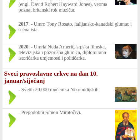
(engl. David Robert Hayward-Jones), veoma
poznat britanski rok muzičar.
2017.
-
Umro Tony Rosato, italijansko-kanadski glumac i
scenarista.
2020.
-
Umrla Neda Arnerić, srpska filmska,
televizijska i pozorišna glumica, diplomirana
istoričarka umjetnosti i političarka.
Sveci pravoslavne crkve na dan 10.
januar/siječanj
-
Svetih 20.000 mučenika Nikomidijskih.
-
Prepodobni Simon Mirotočivi.