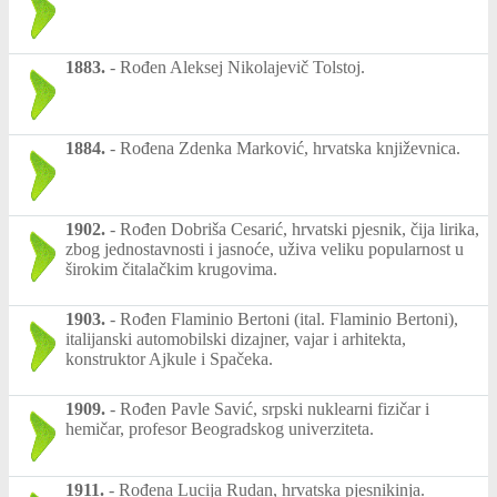
1883.
-
Rođen Aleksej Nikolajevič Tolstoj.
1884.
-
Rođena Zdenka Marković, hrvatska književnica.
1902.
-
Rođen Dobriša Cesarić, hrvatski pjesnik, čija lirika,
zbog jednostavnosti i jasnoće, uživa veliku popularnost u
širokim čitalačkim krugovima.
1903.
-
Rođen Flaminio Bertoni (ital. Flaminio Bertoni),
italijanski automobilski dizajner, vajar i arhitekta,
konstruktor Ajkule i Spačeka.
1909.
-
Rođen Pavle Savić, srpski nuklearni fizičar i
hemičar, profesor Beogradskog univerziteta.
1911.
-
Rođena Lucija Rudan, hrvatska pjesnikinja.