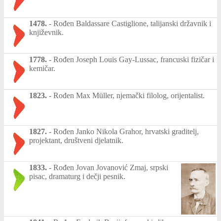
1478.
-
Rođen Baldassare Castiglione, talijanski državnik i
književnik.
1778.
-
Rođen Joseph Louis Gay-Lussac, francuski fizičar i
kemičar.
1823.
-
Rođen Max Müller, njemački filolog, orijentalist.
1827.
-
Rođen Janko Nikola Grahor, hrvatski graditelj,
projektant, društveni djelatnik.
1833.
-
Rođen Jovan Jovanović Zmaj, srpski
pisac, dramaturg i dečji pesnik.