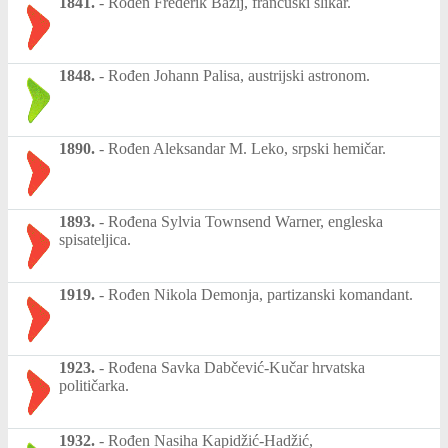
1841.
-
Rođen Frederik Bazij, francuski slikar.
1848.
-
Rođen Johann Palisa, austrijski astronom.
1890.
-
Rođen Aleksandar M. Leko, srpski hemičar.
1893.
-
Rođena Sylvia Townsend Warner, engleska
spisateljica.
1919.
-
Rođen Nikola Demonja, partizanski komandant.
1923.
-
Rođena Savka Dabčević-Kučar hrvatska
političarka.
1932.
-
Rođen Nasiha Kapidžić-Hadžić,