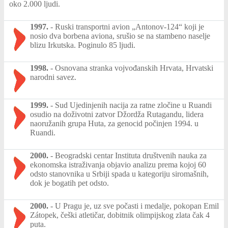
oko 2.000 ljudi.
1997.
-
Ruski transportni avion „Antonov-124“ koji je
nosio dva borbena aviona, srušio se na stambeno naselje
blizu Irkutska. Poginulo 85 ljudi.
1998.
-
Osnovana stranka vojvođanskih Hrvata, Hrvatski
narodni savez.
1999.
-
Sud Ujedinjenih nacija za ratne zločine u Ruandi
osudio na doživotni zatvor Džordža Rutagandu, lidera
naoružanih grupa Huta, za genocid počinjen 1994. u
Ruandi.
2000.
-
Beogradski centar Instituta društvenih nauka za
ekonomska istraživanja objavio analizu prema kojoj 60
odsto stanovnika u Srbiji spada u kategoriju siromašnih,
dok je bogatih pet odsto.
2000.
-
U Pragu je, uz sve počasti i medalje, pokopan Emil
Zátopek, češki atletičar, dobitnik olimpijskog zlata čak 4
puta.