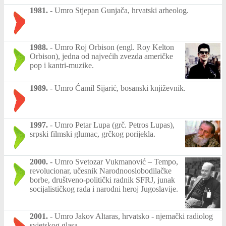
1981.
-
Umro Stjepan Gunjača, hrvatski arheolog.
1988.
-
Umro Roj Orbison (engl. Roy Kelton
Orbison), jedna od najvećih zvezda američke
pop i kantri-muzike.
1989.
-
Umro Ćamil Sijarić, bosanski književnik.
1997.
-
Umro Petar Lupa (grč. Petros Lupas),
srpski filmski glumac, grčkog porijekla.
2000.
-
Umro Svetozar Vukmanović – Tempo,
revolucionar, učesnik Narodnooslobodilačke
borbe, društveno-politički radnik SFRJ, junak
socijalističkog rada i narodni heroj Jugoslavije.
2001.
-
Umro Jakov Altaras, hrvatsko - njemački radiolog
svjetskog glasa.