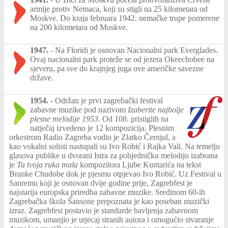
armije protiv Nemaca, koji su stigli na 25 kilometara od
Moskve. Do kraja februara 1942. nemačke trupe pomerene
na 200 kilometara od Moskve.
1947.
-
Na Floridi je osnovan Nacionalni park Everglades.
Ovaj nacionalni park proteže se od jezera Okeechobee na
sjeveru, pa sve do krajnjeg juga ove američke savezne
države.
1954.
-
Održan je prvi zagrebački festival
zabavne muzike pod nazivom
Izaberite najbolje
plesne melodije 1953
. Od 108. pristiglih na
natječaj izvedeno je 12 kompozicija. Plesnim
orkestrom Radio Zagreba vodio je Zlatko Černjul, a
kao vokalni solisti nastupali su Ivo Robić i Rajka Vali. Na temelju
glasova publike u dvorani Istra za pobjedničku melodiju izabrana
je
Ta tvoja ruka mala
kompozitora Ljube Kuntarića na tekst
Branke Chudobe dok je pjesmu otpjevao Ivo Robić. Uz Festival u
Sanremu koji je osnovan dvije godine prije, Zagrebfest je
najstarija europska priredba zabavne muzike. Sredinom 60-ih
Zagrebačka škola Šansone prepoznata je kao poseban muzički
izraz. Zagrebfest postavio je standarde bavljenja zabavnom
muzikom, umanjio je utjecaj stranih autora i omogućio stvaranje