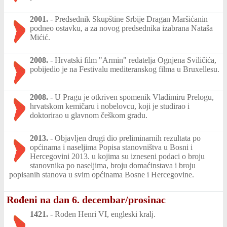
2001.
-
Predsednik Skupštine Srbije Dragan Maršićanin
podneo ostavku, a za novog predsednika izabrana Nataša
Mićić.
2008.
-
Hrvatski film "Armin" redatelja Ognjena Sviličića,
pobijedio je na Festivalu mediteranskog filma u Bruxellesu.
2008.
-
U Pragu je otkriven spomenik Vladimiru Prelogu,
hrvatskom kemičaru i nobelovcu, koji je studirao i
doktorirao u glavnom češkom gradu.
2013.
-
Objavljen drugi dio preliminarnih rezultata po
općinama i naseljima Popisa stanovništva u Bosni i
Hercegovini 2013. u kojima su izneseni podaci o broju
stanovnika po naseljima, broju domaćinstava i broju
popisanih stanova u svim općinama Bosne i Hercegovine.
Rođeni na dan 6. decembar/prosinac
1421.
-
Rođen Henri VI, engleski kralj.