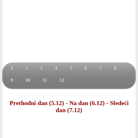
1
2
3
4
5
6
7
8
9
10
11
12
Prethodni dan (5.12)
-
Na dan (6.12)
-
Sledeći
dan (7.12)