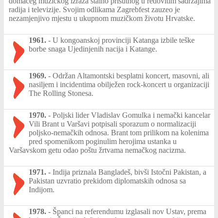
domaćeg muzičkog izraza stalno prisutnog u redovitim sadržajima
radija i televizije. Svojim odlikama Zagrebfest zauzeo je
nezamjenjivo mjestu u ukupnom muzičkom životu Hrvatske.
1961.
-
U kongoanskoj provinciji Katanga izbile teške
borbe snaga Ujedinjenih nacija i Katange.
1969.
-
Održan Altamontski besplatni koncert, masovni, ali
nasiljem i incidentima obilježen rock-koncert u organizaciji
The Rolling Stonesa.
1970.
-
Poljski lider Vladislav Gomulka i nemački kancelar
Vili Brant u Varšavi potpisali sporazum o normalizaciji
poljsko-nemačkih odnosa. Brant tom prilikom na kolenima
pred spomenikom poginulim herojima ustanka u
Varšavskom getu odao poštu žrtvama nemačkog nacizma.
1971.
-
Indija priznala Bangladeš, bivši Istočni Pakistan, a
Pakistan uzvratio prekidom diplomatskih odnosa sa
Indijom.
1978.
-
Španci na referendumu izglasali nov Ustav, prema