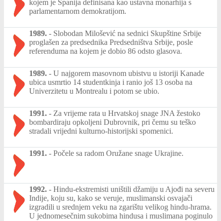
kojem je Španija definisana kao ustavna monarhija s
parlamentarnom demokratijom.
1989.
-
Slobodan Milošević na sednici Skupštine Srbije
proglašen za predsednika Predsedništva Srbije, posle
referenduma na kojem je dobio 86 odsto glasova.
1989.
-
U najgorem masovnom ubistvu u istoriji Kanade
ubica usmrtio 14 studentkinja i ranio još 13 osoba na
Univerzitetu u Montrealu i potom se ubio.
1991.
-
Za vrijeme rata u Hrvatskoj snage JNA žestoko
bombardiraju opkoljeni Dubrovnik, pri čemu su teško
stradali vrijedni kulturno-historijski spomenici.
1991.
-
Počele sa radom Oružane snage Ukrajine.
1992.
-
Hindu-ekstremisti uništili džamiju u Ajođi na severu
Indije, koju su, kako se veruje, muslimanski osvajači
izgradili u srednjem veku na zgarištu velikog hindu-hrama.
U jednomesečnim sukobima hindusa i muslimana poginulo