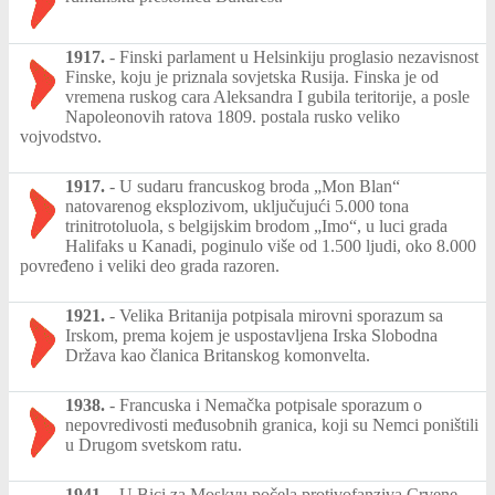
1917.
-
Finski parlament u Helsinkiju proglasio nezavisnost
Finske, koju je priznala sovjetska Rusija. Finska je od
vremena ruskog cara Aleksandra I gubila teritorije, a posle
Napoleonovih ratova 1809. postala rusko veliko
vojvodstvo.
1917.
-
U sudaru francuskog broda „Mon Blan“
natovarenog eksplozivom, uključujući 5.000 tona
trinitrotoluola, s belgijskim brodom „Imo“, u luci grada
Halifaks u Kanadi, poginulo više od 1.500 ljudi, oko 8.000
povređeno i veliki deo grada razoren.
1921.
-
Velika Britanija potpisala mirovni sporazum sa
Irskom, prema kojem je uspostavljena Irska Slobodna
Država kao članica Britanskog komonvelta.
1938.
-
Francuska i Nemačka potpisale sporazum o
nepovredivosti međusobnih granica, koji su Nemci poništili
u Drugom svetskom ratu.
1941.
-
U Bici za Moskvu počela protivofanziva Crvene