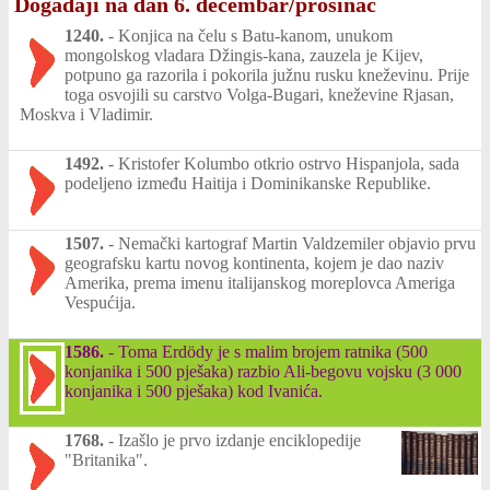
Događaji na dan 6. decembar/prosinac
1240.
-
Konjica na čelu s Batu-kanom, unukom
mongolskog vladara Džingis-kana, zauzela je Kijev,
potpuno ga razorila i pokorila južnu rusku kneževinu. Prije
toga osvojili su carstvo Volga-Bugari, kneževine Rjasan,
Moskva i Vladimir.
1492.
-
Kristofer Kolumbo otkrio ostrvo Hispanjola, sada
podeljeno između Haitija i Dominikanske Republike.
1507.
-
Nemački kartograf Martin Valdzemiler objavio prvu
geografsku kartu novog kontinenta, kojem je dao naziv
Amerika, prema imenu italijanskog moreplovca Ameriga
Vespućija.
1586.
-
Toma Erdödy je s malim brojem ratnika (500
konjanika i 500 pješaka) razbio Ali-begovu vojsku (3 000
konjanika i 500 pješaka) kod Ivanića.
1768.
-
Izašlo je prvo izdanje enciklopedije
"Britanika".