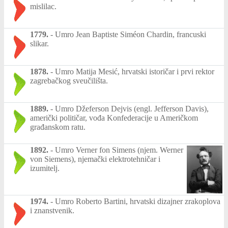
mislilac.
1779.
-
Umro Jean Baptiste Siméon Chardin, francuski
slikar.
1878.
-
Umro Matija Mesić, hrvatski istoričar i prvi rektor
zagrebačkog sveučilišta.
1889.
-
Umro Džeferson Dejvis (engl. Jefferson Davis),
američki političar, vođa Konfederacije u Američkom
građanskom ratu.
1892.
-
Umro Verner fon Simens (njem. Werner
von Siemens), njemački elektrotehničar i
izumitelj.
1974.
-
Umro Roberto Bartini, hrvatski dizajner zrakoplova
i znanstvenik.