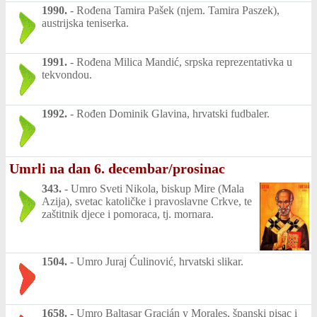
1990.
-
Rođena Tamira Pašek (njem. Tamira Paszek),
austrijska teniserka.
1991.
-
Rođena Milica Mandić, srpska reprezentativka u
tekvondou.
1992.
-
Rođen Dominik Glavina, hrvatski fudbaler.
Umrli na dan 6. decembar/prosinac
343.
-
Umro Sveti Nikola, biskup Mire (Mala
Azija), svetac katoličke i pravoslavne Crkve, te
zaštitnik djece i pomoraca, tj. mornara.
1504.
-
Umro Juraj Ćulinović, hrvatski slikar.
1658.
-
Umro Baltasar Gracián y Morales, španski pisac i