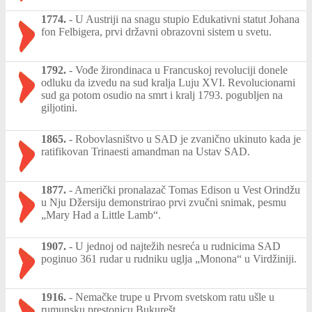
1774.
-
U Austriji na snagu stupio Edukativni statut Johana
fon Felbigera, prvi državni obrazovni sistem u svetu.
1792.
-
Vođe žirondinaca u Francuskoj revoluciji donele
odluku da izvedu na sud kralja Luju XVI. Revolucionarni
sud ga potom osudio na smrt i kralj 1793. pogubljen na
giljotini.
1865.
-
Robovlasništvo u SAD je zvanično ukinuto kada je
ratifikovan Trinaesti amandman na Ustav SAD.
1877.
-
Američki pronalazač Tomas Edison u Vest Orindžu
u Nju Džersiju demonstrirao prvi zvučni snimak, pesmu
„Mary Had a Little Lamb“.
1907.
-
U jednoj od najtežih nesreća u rudnicima SAD
poginuo 361 rudar u rudniku uglja „Monona“ u Virdžiniji.
1916.
-
Nemačke trupe u Prvom svetskom ratu ušle u
rumunsku prestonicu Bukurešt.