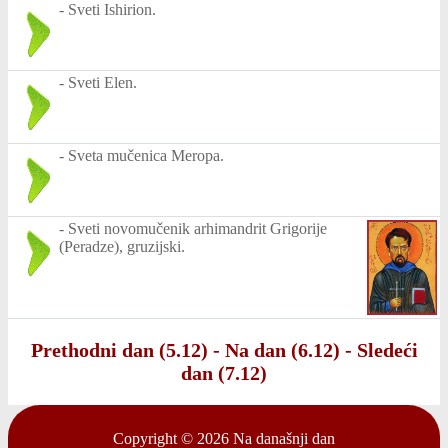
-
Sveti Ishirion.
-
Sveti Elen.
-
Sveta mučenica Meropa.
-
Sveti novomučenik arhimandrit Grigorije
(Peradze), gruzijski.
Prethodni dan (5.12)
-
Na dan (6.12)
-
Sledeći
dan (7.12)
Copyright © 2026
Na današnji dan