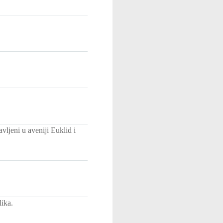
avljeni u aveniji Euklid i
ika.