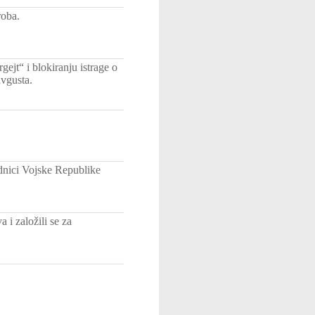
roba.
ejt“ i blokiranju istrage o
vgusta.
dnici Vojske Republike
 i založili se za