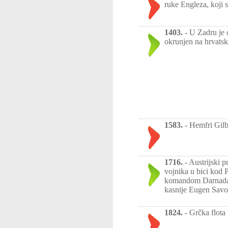
ruke Engleza, koji 
1403.
-
U Zadru je o
okrunjen na hrvatsk
1583.
-
Hemfri Gilb
1716.
-
Austrijski 
vojnika u bici kod 
komandom Darnada A
kasnije Eugen Savoj
1824.
-
Grčka flota