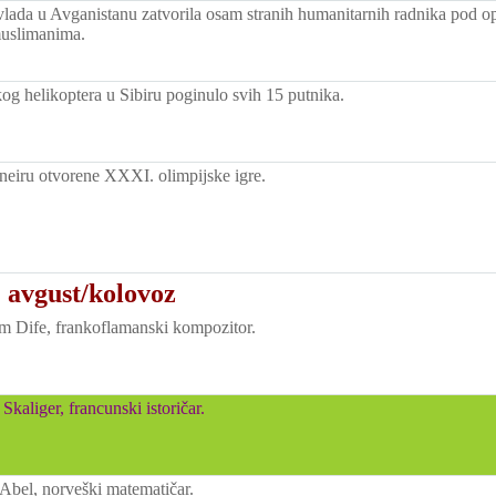
vlada u Avganistanu zatvorila osam stranih humanitarnih radnika pod op
muslimanima.
og helikoptera u Sibiru poginulo svih 15 putnika.
neiru otvorene XXXI. olimpijske igre.
 avgust/kolovoz
 Dife, frankoflamanski kompozitor.
Skaliger, francunski istoričar.
Abel, norveški matematičar.