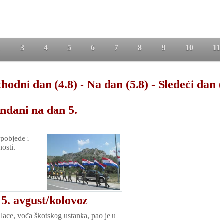
2
3
4
5
6
7
8
9
10
11
hodni dan (4.8)
-
Na dan (5.8)
-
Sledeći dan 
ndani na dan 5.
pobjede i
osti.
5. avgust/kolovoz
lace, vođa škotskog ustanka, pao je u