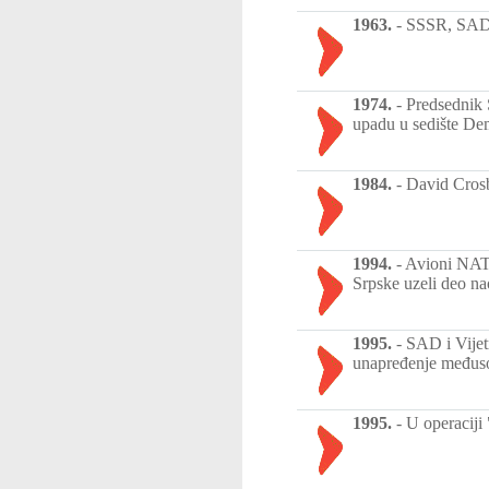
1963.
-
SSSR, SAD i
1974.
-
Predsednik 
upadu u sedište De
1984.
-
David Crosb
1994.
-
Avioni NATO
Srpske uzeli deo na
1995.
-
SAD i Vijetn
unapređenje međuso
1995.
-
U operaciji