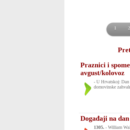
1
Pret
Praznici i spome
avgust/kolovoz
-
U Hrvatskoj: Dan 
domovinske zahvaln
Događaji na dan 
1305.
-
William Wal