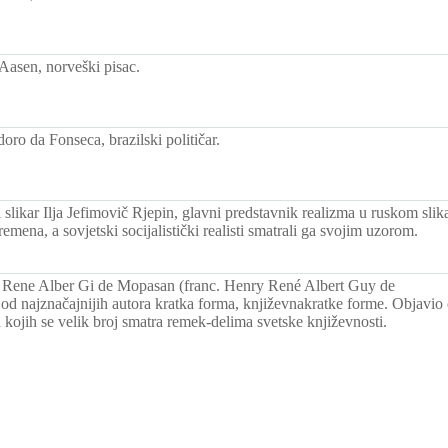
Aasen, norveški pisac.
ro da Fonseca, brazilski političar.
slikar Ilja Jefimovič Rjepin, glavni predstavnik realizma u ruskom slikar
mena, a sovjetski socijalistički realisti smatrali ga svojim uzorom.
 Rene Alber Gi de Mopasan (franc. Henry René Albert Guy de
od najznačajnijih autora kratka forma, književnakratke forme. Objavio
kojih se velik broj smatra remek-delima svetske književnosti.