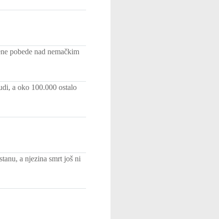
ežene pobede nad nemačkim
udi, a oko 100.000 ostalo
anu, a njezina smrt još ni