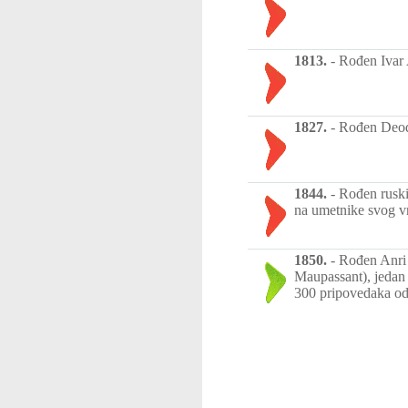
1813.
-
Rođen Ivar 
1827.
-
Rođen Deodo
1844.
-
Rođen ruski 
na umetnike svog vre
1850.
-
Rođen Anri
Maupassant), jedan 
300 pripovedaka od 