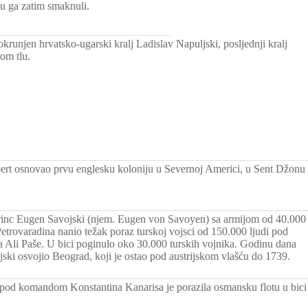
su ga zatim smaknuli.
krunjen hrvatsko-ugarski kralj Ladislav Napuljski, posljednji kralj
om tlu.
ert osnovao prvu englesku koloniju u Severnoj Americi, u Sent Džonu
princ Eugen Savojski (njem. Eugen von Savoyen) sa armijom od 40.000
Petrovaradina nanio težak poraz turskoj vojsci od 150.000 ljudi pod
li Paše. U bici poginulo oko 30.000 turskih vojnika. Godinu dana
ski osvojio Beograd, koji je ostao pod austrijskom vlašću do 1739.
 pod komandom Konstantina Kanarisa je porazila osmansku flotu u bic