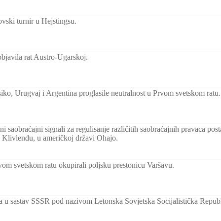
vski turnir u Hejstingsu.
bjavila rat Austro-Ugarskoj.
ko, Urugvaj i Argentina proglasile neutralnost u Prvom svetskom ratu.
čni saobraćajni signali za regulisanje različitih saobraćajnih pravaca post
 u Klivlendu, u američkoj državi Ohajo.
om svetskom ratu okupirali poljsku prestonicu Varšavu.
la u sastav SSSR pod nazivom Letonska Sovjetska Socijalistička Republ