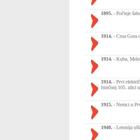
1895.
-
Počinje šaho
1914.
-
Crna Gora o
1914.
-
Kuba, Meksi
1914.
-
Prvi elektri
Istočnoj 105. ulici
1915.
-
Nemci u Prv
1940.
-
Letonija uš