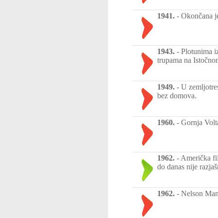
1941.
-
Okončana je
1943.
-
Plotunima i
trupama na Istočnom
1949.
-
U zemljotre
bez domova.
1960.
-
Gornja Volt
1962.
-
Američka fi
do danas nije razjaš
1962.
-
Nelson Mand