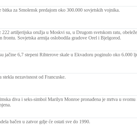
 bitka za Smolensk predajom oko 300.000 sovjetskih vojnika.
z 222 artiljerijska oružja u Moskvi su, u Drugom svetskom ratu, obel
 frontu. Sovjetska armija oslobodila gradove Orel i Bjelgorod.
su jačine 6,7 stepeni Rihterove skale u Ekvadoru poginulo oko 6.000 lj
a stekla nezavisnost od Francuske.
lmska diva i seks-simbol Marilyn Monroe pronađena je mrtva u svomu st
njena.
ela bačen u zatvor gdje će ostati sve do 1990.