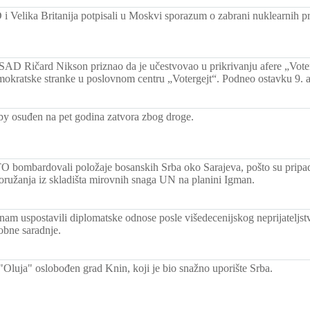
 Velika Britanija potpisali u Moskvi sporazum o zabrani nuklearnih p
SAD Ričard Nikson priznao da je učestvovao u prikrivanju afere „Voterg
mokratske stranke u poslovnom centru „Votergejt“. Podneo ostavku 9. a
y osuđen na pet godina zatvora zbog droge.
 bombardovali položaje bosanskih Srba oko Sarajeva, pošto su pripa
oružanja iz skladišta mirovnih snaga UN na planini Igman.
am uspostavili diplomatske odnose posle višedecenijskog neprijateljstva
bne saradnje.
 "Oluja" oslobođen grad Knin, koji je bio snažno uporište Srba.