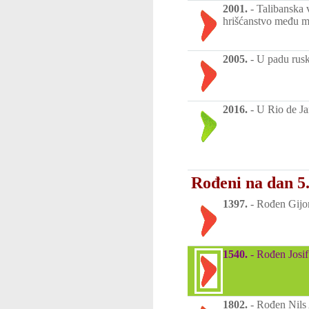
2001.
-
Talibanska 
hrišćanstvo među 
2005.
-
U padu rusk
2016.
-
U Rio de Ja
Rođeni na dan 5.
1397.
-
Rođen Gijom
1540.
-
Rođen Josif 
1802.
-
Rođen Nils 