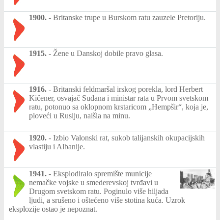
1900.
-
Britanske trupe u Burskom ratu zauzele Pretoriju.
1915.
-
Žene u Danskoj dobile pravo glasa.
1916.
-
Britanski feldmaršal irskog porekla, lord Herbert
Kičener, osvajač Sudana i ministar rata u Prvom svetskom
ratu, potonuo sa oklopnom krstaricom „Hempšir“, koja je,
ploveći u Rusiju, naišla na minu.
1920.
-
Izbio Valonski rat, sukob talijanskih okupacijskih
vlastiju i Albanije.
1941.
-
Eksplodiralo spremište municije
nemačke vojske u smederevskoj tvrđavi u
Drugom svetskom ratu. Poginulo više hiljada
ljudi, a srušeno i oštećeno više stotina kuća. Uzrok
eksplozije ostao je nepoznat.