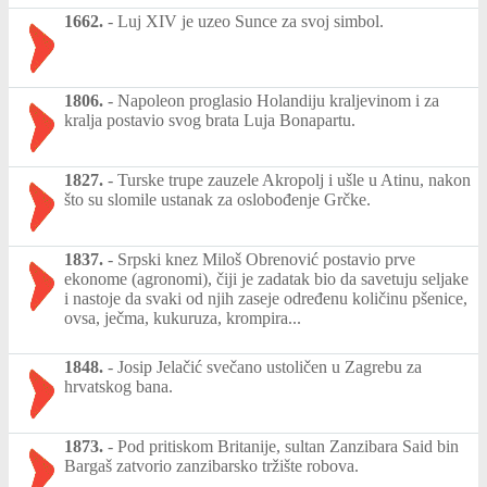
1662.
-
Luj XIV je uzeo Sunce za svoj simbol.
1806.
-
Napoleon proglasio Holandiju kraljevinom i za
kralja postavio svog brata Luja Bonapartu.
1827.
-
Turske trupe zauzele Akropolj i ušle u Atinu, nakon
što su slomile ustanak za oslobođenje Grčke.
1837.
-
Srpski knez Miloš Obrenović postavio prve
ekonome (agronomi), čiji je zadatak bio da savetuju seljake
i nastoje da svaki od njih zaseje određenu količinu pšenice,
ovsa, ječma, kukuruza, krompira...
1848.
-
Josip Jelačić svečano ustoličen u Zagrebu za
hrvatskog bana.
1873.
-
Pod pritiskom Britanije, sultan Zanzibara Said bin
Bargaš zatvorio zanzibarsko tržište robova.