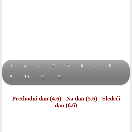
1
2
3
4
5
6
7
8
9
10
11
12
Prethodni dan (4.6)
-
Na dan (5.6)
-
Sledeći
dan (6.6)