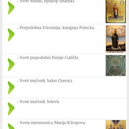
-
Sveti Mihail, episkop sinadski.
-
Prepodobna Efrosinija, kneginja Polocka.
-
Sveti prepodobni Paisije Galički.
-
Sveti mučenik Salon (Saron).
-
Sveti mučenik Selevk.
-
Sveta mironosnica Marija Kleopova.