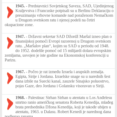
1945.
-
Predstavnici Sovjetskog Saveza, SAD, Ujedinjenog
Kraljevstva i Francuske potpisali su u Berlinu Deklaraciju o
preuzimanju vrhovne komande nad poraženom Nemačkom
u Drugom svetskom ratu i njenoj podeli na četiri
okupacione zone.
1947.
-
Državni sekretar SAD Džordž Maršal izneo plan o
finansijskoj pomoći Evropi razorenoj u Drugom svetskom
ratu. „Maršalov plan“, kojim su SAD u periodu od 1948.
do 1952. dodelile pomoć od 15 milijardi dolara evropskim
zemljama, usvojen je iste godine na Ekonomskoj konferenciji u
Parizu.
1967.
-
Počeo je rat između Izraela i arapskih zemalja.
Egipta, Sirije i Jordana. Izraelske snage su u narednih šest
dana izbile na Suecki kanal, zauzele Sinajsko poluostrvo,
pojas Gaze, deo Jordana i Golansku visoravan u Siriji.
1968.
-
Palestinac Sirhan Sirhan u atentatu u Los Anđelesu
smrtno ranio američkog senatora Roberta Kenedija, mlađeg
brata predsednika Džona Kenedija, koji je takođe ubijen u
atentatu, 1963. u Dalasu. Robert Kenedi je narednog dana
podlegao ranama.