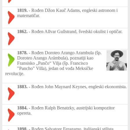
1819.
-
Rođen Džon Kauč Adams, engleski astronom i
matematičar.
1862.
-
Rođen Allvar Gullstrand, švedski okulist i optičar.
1878.
-
Rođen Doroteo Arango Arambula (šp.
Doroteo Arango Arámbula), poznatiji kao
Fransisko „Pančo“ Vilja (šp. Francisco
"Pancho" Villa), jedan od vođa Meksičke
revolucije.
1883.
-
Rođen John Maynard Keynes, engleski ekonomista.
1884.
-
Rođen Ralph Benatzky, austrijski kompozitor
opereta.
1898.
-
Rođen Salvatore Feragamo, italijanski stilista,