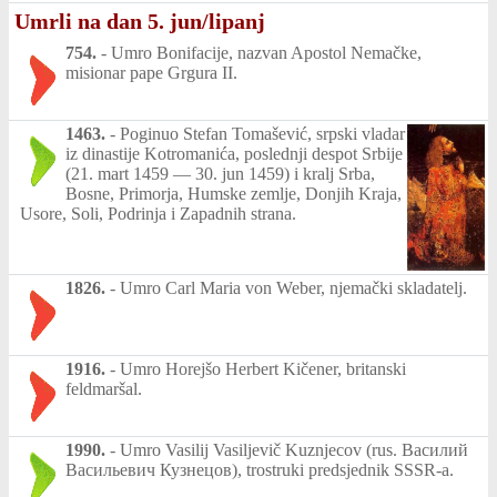
Umrli na dan 5. jun/lipanj
754.
-
Umro Bonifacije, nazvan Apostol Nemačke,
misionar pape Grgura II.
1463.
-
Poginuo Stefan Tomašević, srpski vladar
iz dinastije Kotromanića, poslednji despot Srbije
(21. mart 1459 — 30. jun 1459) i kralj Srba,
Bosne, Primorja, Humske zemlje, Donjih Kraja,
Usore, Soli, Podrinja i Zapadnih strana.
1826.
-
Umro Carl Maria von Weber, njemački skladatelj.
1916.
-
Umro Horejšo Herbert Kičener, britanski
feldmaršal.
1990.
-
Umro Vasilij Vasiljevič Kuznjecov (rus. Василий
Васильевич Кузнецов), trostruki predsjednik SSSR-a.