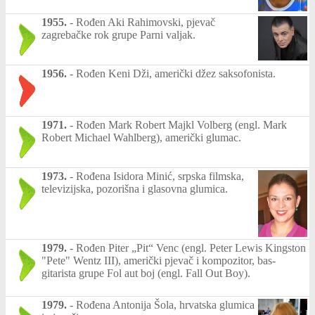
1955.
-
Rođen Aki Rahimovski, pjevač
zagrebačke rok grupe Parni valjak.
1956.
-
Rođen Keni Dži, američki džez saksofonista.
1971.
-
Rođen Mark Robert Majkl Volberg (engl. Mark
Robert Michael Wahlberg), američki glumac.
1973.
-
Rođena Isidora Minić, srpska filmska,
televizijska, pozorišna i glasovna glumica.
1979.
-
Rođen Piter „Pit“ Venc (engl. Peter Lewis Kingston
"Pete" Wentz III), američki pjevač i kompozitor, bas-
gitarista grupe Fol aut boj (engl. Fall Out Boy).
1979.
-
Rođena Antonija Šola, hrvatska glumica