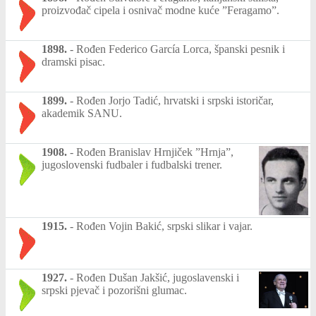
proizvođač cipela i osnivač modne kuće ”Feragamo”.
1898.
-
Rođen Federico García Lorca, španski pesnik i
dramski pisac.
1899.
-
Rođen Jorjo Tadić, hrvatski i srpski istoričar,
akademik SANU.
1908.
-
Rođen Branislav Hrnjiček ”Hrnja”,
jugoslovenski fudbaler i fudbalski trener.
1915.
-
Rođen Vojin Bakić, srpski slikar i vajar.
1927.
-
Rođen Dušan Jakšić, jugoslavenski i
srpski pjevač i pozorišni glumac.