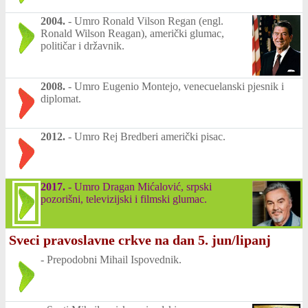
2004.
-
Umro Ronald Vilson Regan (engl.
Ronald Wilson Reagan), američki glumac,
političar i državnik.
2008.
-
Umro Eugenio Montejo, venecuelanski pjesnik i
diplomat.
2012.
-
Umro Rej Bredberi američki pisac.
2017.
-
Umro Dragan Mićalović, srpski
pozorišni, televizijski i filmski glumac.
Sveci pravoslavne crkve na dan 5. jun/lipanj
-
Prepodobni Mihail Ispovednik.