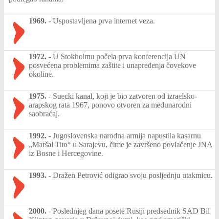
1969.
-
Uspostavljena prva internet veza.
1972.
-
U Stokholmu počela prva konferencija UN
posvećena problemima zaštite i unapređenja čovekove
okoline.
1975.
-
Suecki kanal, koji je bio zatvoren od izraelsko-
arapskog rata 1967, ponovo otvoren za međunarodni
saobraćaj.
1992.
-
Jugoslovenska narodna armija napustila kasarnu
„Maršal Tito“ u Sarajevu, čime je završeno povlačenje JNA
iz Bosne i Hercegovine.
1993.
-
Dražen Petrović odigrao svoju posljednju utakmicu.
2000.
-
Poslednjeg dana posete Rusiji predsednik SAD Bil