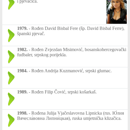
i pjevačica.
1979.
-
Rođen David Bisbal Fere (šp. David Bisbal Ferre),
španski pjevač.
1982.
-
Rođen Zvjezdan Misimović, bosanskohercegovački
fudbaler, srpskog porijekla.
1984.
-
Rođen Andrija Kuzmanović, srpski glumac.
1989.
-
Rođen Filip Čović, srpski košarkaš.
1998.
-
Rođena Julija Vjačeslavovna Lipnicka (rus. Ю́лия
Вячесла́вовна Липни́цкая), ruska umjetnička klizačica.