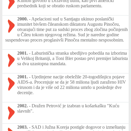
Klinton govorio u Državnoj dumi, kao prvi američki
predsednik koji se obratio ruskom parlamentu.
2000.
-
Apelacioni sud u Santjagu ukinuo poslanički
imunitet bivšem čileanskom diktatoru Augustu Pinočeu,
otvarajući time put za sudski proces zbog zločina počinjenih
u Čileu tokom njegovog režima. Sud je naredne godine
suspendovao proces proglasivši Pinočea mentalno nesposobnim.
2001.
-
Laburistička stranka ubedljivo pobedila na izborima
u Velikoj Britaniji, a Toni Bler postao prvi premijer laburista
sa dva uzastopna mandata.
2001.
-
Ujedinjene nacije obeležile 20-togodišnjicu pojave
AIDS-a. Procenjuje se da je 58 miliona ljudi zaraženo HIV
virusom i da je više od 22 miliona umrlo u poslednje dve
decenije.
2002.
-
Dražen Petrović je izabran u košarkašku "Kuću
slavnih".
2003.
-
SAD i Južna Koreja postigle dogovor o izmeštanju