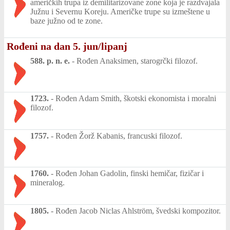
američkih trupa iz demilitarizovane zone koja je razdvajala
Južnu i Severnu Koreju. Američke trupe su izmeštene u
baze južno od te zone.
Rođeni na dan 5. jun/lipanj
588. p. n. e.
-
Rođen Anaksimen, starogrčki filozof.
1723.
-
Rođen Adam Smith, škotski ekonomista i moralni
filozof.
1757.
-
Rođen Žorž Kabanis, francuski filozof.
1760.
-
Rođen Johan Gadolin, finski hemičar, fizičar i
mineralog.
1805.
-
Rođen Jacob Niclas Ahlström, švedski kompozitor.