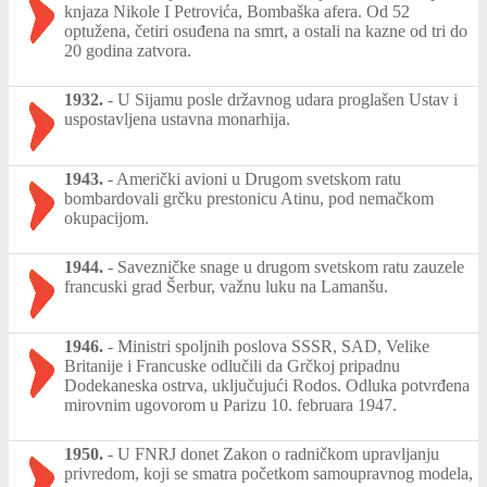
knjaza Nikole I Petrovića, Bombaška afera. Od 52
optužena, četiri osuđena na smrt, a ostali na kazne od tri do
20 godina zatvora.
1932.
-
U Sijamu posle državnog udara proglašen Ustav i
uspostavljena ustavna monarhija.
1943.
-
Američki avioni u Drugom svetskom ratu
bombardovali grčku prestonicu Atinu, pod nemačkom
okupacijom.
1944.
-
Savezničke snage u drugom svetskom ratu zauzele
francuski grad Šerbur, važnu luku na Lamanšu.
1946.
-
Ministri spoljnih poslova SSSR, SAD, Velike
Britanije i Francuske odlučili da Grčkoj pripadnu
Dodekaneska ostrva, uključujući Rodos. Odluka potvrđena
mirovnim ugovorom u Parizu 10. februara 1947.
1950.
-
U FNRJ donet Zakon o radničkom upravljanju
privredom, koji se smatra početkom samoupravnog modela,