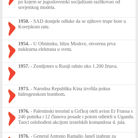
po kojem se jugoslovenski socijalizam razlikovao od
sovjetskog modela.
1950.
-
SAD donijele odluke da se njihove trupe bore u
Korejskom ratu.
1954.
-
U Obninsku, blizu Moskve, otvorena prva
nuklearna elektrana u svetu.
1957.
-
Zemljotres u Rusiji odnio oko 1.200 žrtava.
1973.
-
Narodna Republika Kina izvršila pokus
hidrogenskom bombom.
1976.
-
Palestinski teroristi u Grčkoj oteli avion Er Fransa s
246 putnika i 12 članova posade i potom odleteli u Ugandu.
Taoci oslobođeni akcijom izraelskih komandosa 4. jula.
1976.
-
General Antonio Ramaljo Janeš izabran za