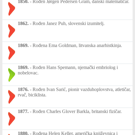
1850.
-
Rođen Jørgen Pedersen Gram, danski matematičar.
1862.
-
Rođen Janez Puh, slovenski izumitelj.
1869.
-
Rođena Ema Goldman, litvanska anarhistkinja.
1869.
-
Rođen Hans Spemann, njemački embriolog i
nobelovac.
1876.
-
Rođen Ivan Sarić, pionir vazduhoplovstva, atletičar,
rvač, biciklista.
1877.
-
Rođen Charles Glover Barkla, britanski fizičar.
1880.
-
Rođena Helen Keller, američka književnica i