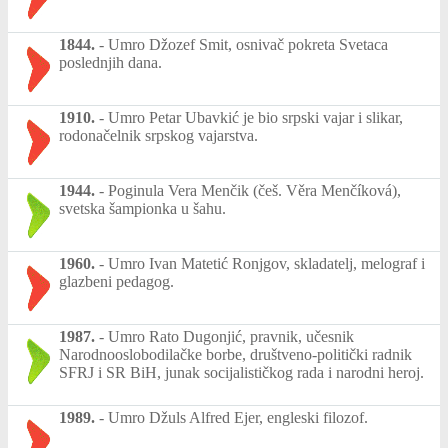
1844.
-
Umro Džozef Smit, osnivač pokreta Svetaca
poslednjih dana.
1910.
-
Umro Petar Ubavkić je bio srpski vajar i slikar,
rodonačelnik srpskog vajarstva.
1944.
-
Poginula Vera Menčik (češ. Věra Menčíková),
svetska šampionka u šahu.
1960.
-
Umro Ivan Matetić Ronjgov, skladatelj, melograf i
glazbeni pedagog.
1987.
-
Umro Rato Dugonjić, pravnik, učesnik
Narodnooslobodilačke borbe, društveno-politički radnik
SFRJ i SR BiH, junak socijalističkog rada i narodni heroj.
1989.
-
Umro Džuls Alfred Ejer, engleski filozof.