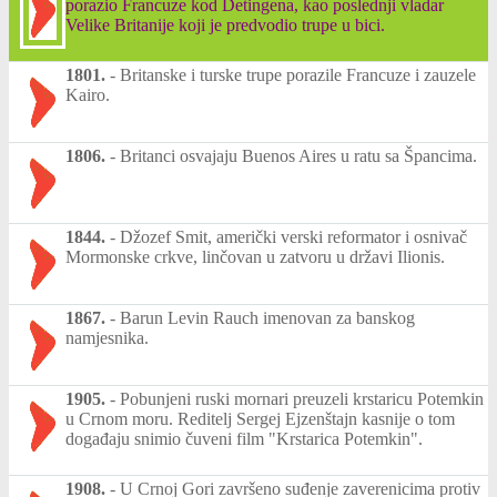
porazio Francuze kod Detingena, kao poslednji vladar
Velike Britanije koji je predvodio trupe u bici.
1801.
-
Britanske i turske trupe porazile Francuze i zauzele
Kairo.
1806.
-
Britanci osvajaju Buenos Aires u ratu sa Špancima.
1844.
-
Džozef Smit, američki verski reformator i osnivač
Mormonske crkve, linčovan u zatvoru u državi Ilionis.
1867.
-
Barun Levin Rauch imenovan za banskog
namjesnika.
1905.
-
Pobunjeni ruski mornari preuzeli krstaricu Potemkin
u Crnom moru. Reditelj Sergej Ejzenštajn kasnije o tom
događaju snimio čuveni film "Krstarica Potemkin".
1908.
-
U Crnoj Gori završeno suđenje zaverenicima protiv