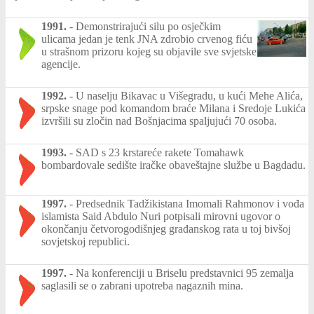
1991.
-
Demonstrirajući silu po osječkim
ulicama jedan je tenk JNA zdrobio crvenog fiću
u strašnom prizoru kojeg su objavile sve svjetske
agencije.
1992.
-
U naselju Bikavac u Višegradu, u kući Mehe Alića,
srpske snage pod komandom braće Milana i Sredoje Lukića
izvršili su zločin nad Bošnjacima spaljujući 70 osoba.
1993.
-
SAD s 23 krstareće rakete Tomahawk
bombardovale sedište iračke obaveštajne službe u Bagdadu.
1997.
-
Predsednik Tadžikistana Imomali Rahmonov i vođa
islamista Said Abdulo Nuri potpisali mirovni ugovor o
okončanju četvorogodišnjeg građanskog rata u toj bivšoj
sovjetskoj republici.
1997.
-
Na konferenciji u Briselu predstavnici 95 zemalja
saglasili se o zabrani upotreba nagaznih mina.