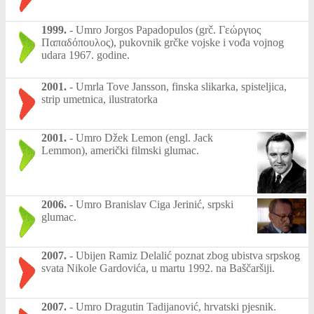
1999.
-
Umro Jorgos Papadopulos (grč. Γεώργιος
Παπαδόπουλος), pukovnik grčke vojske i vođa vojnog
udara 1967. godine.
2001.
-
Umrla Tove Jansson, finska slikarka, spisteljica,
strip umetnica, ilustratorka
2001.
-
Umro Džek Lemon (engl. Jack
Lemmon), američki filmski glumac.
2006.
-
Umro Branislav Ciga Jerinić, srpski
glumac.
2007.
-
Ubijen Ramiz Delalić poznat zbog ubistva srpskog
svata Nikole Gardovića, u martu 1992. na Baščaršiji.
2007.
-
Umro Dragutin Tadijanović, hrvatski pjesnik.