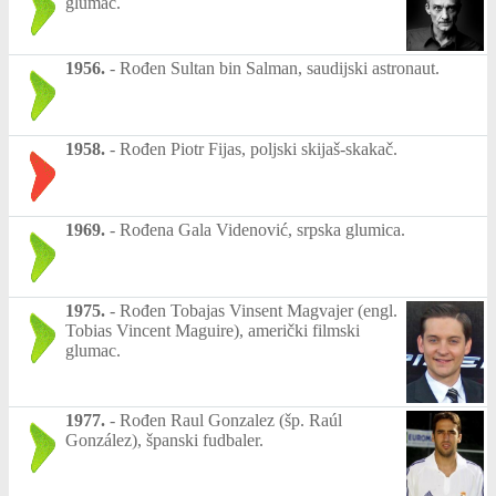
glumac.
1956.
-
Rođen Sultan bin Salman, saudijski astronaut.
1958.
-
Rođen Piotr Fijas, poljski skijaš-skakač.
1969.
-
Rođena Gala Videnović, srpska glumica.
1975.
-
Rođen Tobajas Vinsent Magvajer (engl.
Tobias Vincent Maguire), američki filmski
glumac.
1977.
-
Rođen Raul Gonzalez (šp. Raúl
González), španski fudbaler.