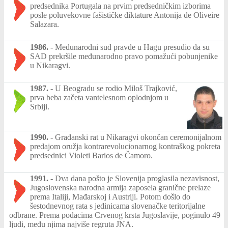
predsednika Portugala na prvim predsedničkim izborima
posle poluvekovne fašističke diktature Antonija de Oliveire
Salazara.
1986.
-
Međunarodni sud pravde u Hagu presudio da su
SAD prekršile međunarodno pravo pomažući pobunjenike
u Nikaragvi.
1987.
-
U Beogradu se rodio Miloš Trajković,
prva beba začeta vantelesnom oplodnjom u
Srbiji.
1990.
-
Građanski rat u Nikaragvi okončan ceremonijalnom
predajom oružja kontrarevolucionarnog kontraškog pokreta
predsednici Violeti Barios de Čamoro.
1991.
-
Dva dana pošto je Slovenija proglasila nezavisnost,
Jugoslovenska narodna armija zaposela granične prelaze
prema Italiji, Mađarskoj i Austriji. Potom došlo do
šestodnevnog rata s jedinicama slovenačke teritorijalne
odbrane. Prema podacima Crvenog krsta Jugoslavije, poginulo 49
ljudi, među njima najviše regruta JNA.