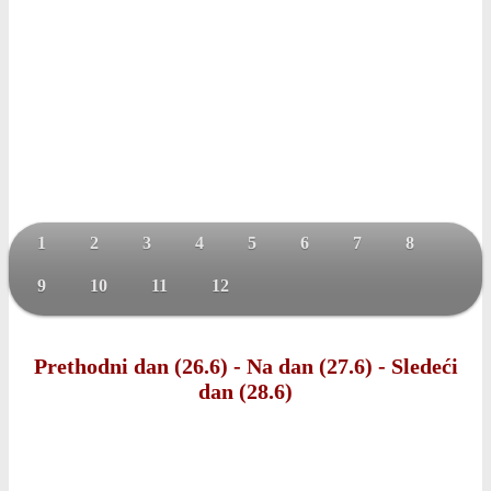
1
2
3
4
5
6
7
8
9
10
11
12
Prethodni dan (26.6)
-
Na dan (27.6)
-
Sledeći
dan (28.6)