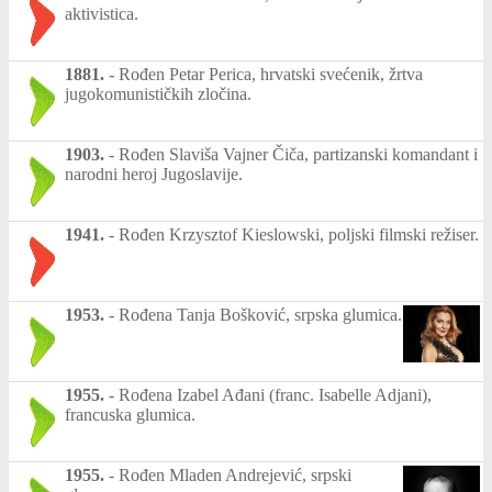
aktivistica.
1881.
-
Rođen Petar Perica, hrvatski svećenik, žrtva
jugokomunističkih zločina.
1903.
-
Rođen Slaviša Vajner Čiča, partizanski komandant i
narodni heroj Jugoslavije.
1941.
-
Rođen Krzysztof Kieslowski, poljski filmski režiser.
1953.
-
Rođena Tanja Bošković, srpska glumica.
1955.
-
Rođena Izabel Ađani (franc. Isabelle Adjani),
francuska glumica.
1955.
-
Rođen Mladen Andrejević, srpski