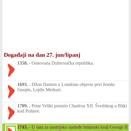
Događaji na dan 27. jun/lipanj
1358.
-
Osnovana Dubrovačka republika.
1693.
-
Džon Danton u Londonu objavio prvi ženski
časopis, Lejdis Merkuri.
1709.
-
Petar Veliki porazio Charlesa XII. Švedskog u Bitki
kod Poltave.
1743.
-
U ratu za austrijsko nasleđe britanski kralj George II