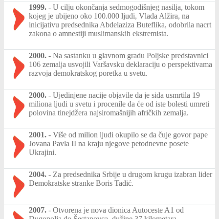
1999.
-
U cilju okončanja sedmogodišnjeg nasilja, tokom
kojeg je ubijeno oko 100.000 ljudi, Vlada Alžira, na
inicijativu predsednika Abdelaziza Buteflika, odobrila nacrt
zakona o amnestiji muslimanskih ekstremista.
2000.
-
Na sastanku u glavnom gradu Poljske predstavnici
106 zemalja usvojili Varšavsku deklaraciju o perspektivama
razvoja demokratskog poretka u svetu.
2000.
-
Ujedinjene nacije objavile da je sida usmrtila 19
miliona ljudi u svetu i procenile da će od iste bolesti umreti
polovina tinejdžera najsiromašnijih afričkih zemalja.
2001.
-
Više od milion ljudi okupilo se da čuje govor pape
Jovana Pavla II na kraju njegove petodnevne posete
Ukrajini.
2004.
-
Za predsednika Srbije u drugom krugu izabran lider
Demokratske stranke Boris Tadić.
2007.
-
Otvorena je nova dionica Autoceste A1 od
Dugopolja do Šestanovca, dužine 37 kilometara.