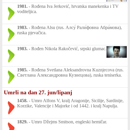
1981.
-
Rođena Iva Jerković, hrvatska manekenka i TV
voditeljica.
1983.
-
Rođena Alsu (rus. Алсу́ Рали́фовна Абра́мова),
ruska pjevačica.
1983.
-
Rođen Nikola Rakočević, srpski glumac.
1985.
-
Rođena Svetlana Aleksandrovna Kuznjecova (rus.
Светлана Александровна Кузнецова), ruska teniserka.
Umrli na dan 27. jun/lipanj
1458.
-
Umro Alfons V, kralj Aragonije, Sicilije, Sardinije,
Korzike, Valencije i Majorke i od 1442. i kralj Napulja.
1829.
-
Umro Džejms Smitson, engleski hemičar.