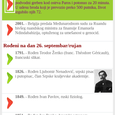
podvodni greben kod ostrva Paros i potonuo za 20 minuta.
U udesu broda koji je prevozio preko 500 putnika, život
izgubilo njih 72.
2001.
-
Belgija predala Međunarodnom sudu za Ruandu
bivšeg ruandskog ministra za finansije Emanuela
Ndindabahizija, optuženog za umešanost u genocid.
Rođeni na dan 26. septembar/rujan
1791.
-
Rođen Teodor Žeriko (franc. Théodore Géricault),
francuski slikar.
1826.
-
Rođen Ljubomir Nenadović, srpski pisac
i putopisac, član Srpske kraljevske akademije.
1849.
-
Rođen Ivan Pavlov, ruski fiziolog.