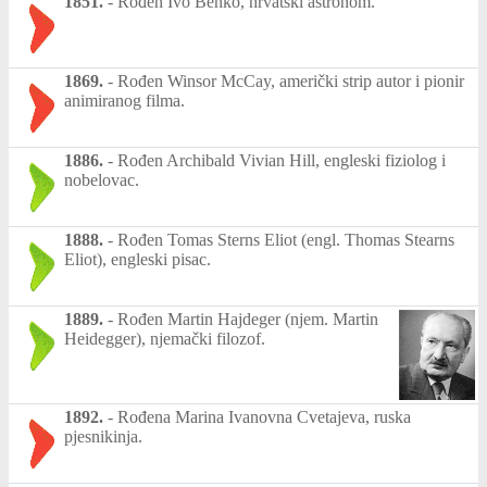
1851.
-
Rođen Ivo Benko, hrvatski astronom.
1869.
-
Rođen Winsor McCay, američki strip autor i pionir
animiranog filma.
1886.
-
Rođen Archibald Vivian Hill, engleski fiziolog i
nobelovac.
1888.
-
Rođen Tomas Sterns Eliot (engl. Thomas Stearns
Eliot), engleski pisac.
1889.
-
Rođen Martin Hajdeger (njem. Martin
Heidegger), njemački filozof.
1892.
-
Rođena Marina Ivanovna Cvetajeva, ruska
pjesnikinja.