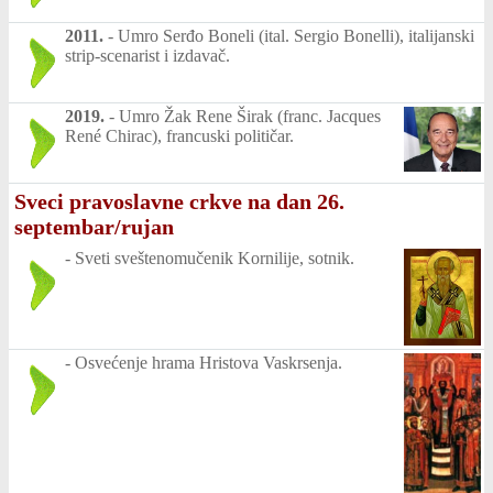
2011.
-
Umro Serđo Boneli (ital. Sergio Bonelli), italijanski
strip-scenarist i izdavač.
2019.
-
Umro Žak Rene Širak (franc. Jacques
René Chirac), francuski političar.
Sveci pravoslavne crkve na dan 26.
septembar/rujan
-
Sveti sveštenomučenik Kornilije, sotnik.
-
Osvećenje hrama Hristova Vaskrsenja.