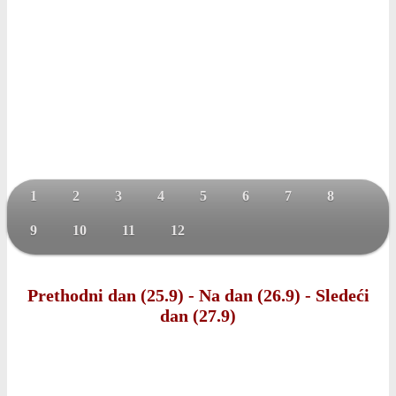
1
2
3
4
5
6
7
8
9
10
11
12
Prethodni dan (25.9)
-
Na dan (26.9)
-
Sledeći
dan (27.9)