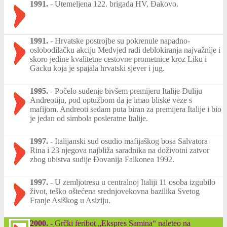
1991.
-
Utemeljena 122. brigada HV, Đakovo.
1991.
-
Hrvatske postrojbe su pokrenule napadno-
oslobodilačku akciju Medvjed radi deblokiranja najvažnije i
skoro jedine kvalitetne cestovne prometnice kroz Liku i
Gacku koja je spajala hrvatski sjever i jug.
1995.
-
Počelo suđenje bivšem premijeru Italije Đuliju
Andreotiju, pod optužbom da je imao bliske veze s
mafijom. Andreoti sedam puta biran za premijera Italije i bio
je jedan od simbola posleratne Italije.
1997.
-
Italijanski sud osudio mafijaškog bosa Salvatora
Rina i 23 njegova najbliža saradnika na doživotni zatvor
zbog ubistva sudije Đovanija Falkonea 1992.
1997.
-
U zemljotresu u centralnoj Italiji 11 osoba izgubilo
život, teško oštećena srednjovekovna bazilika Svetog
Franje Asiškog u Asiziju.
2000.
-
Grčki feribot „Ekspres Samina“ naleteo na