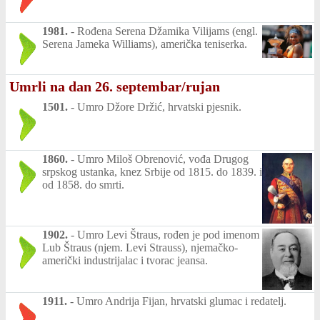
1981.
-
Rođena Serena Džamika Vilijams (engl.
Serena Jameka Williams), američka teniserka.
Umrli na dan 26. septembar/rujan
1501.
-
Umro Džore Držić, hrvatski pjesnik.
1860.
-
Umro Miloš Obrenović, vođa Drugog
srpskog ustanka, knez Srbije od 1815. do 1839. i
od 1858. do smrti.
1902.
-
Umro Levi Štraus, rođen je pod imenom
Lub Štraus (njem. Levi Strauss), njemačko-
američki industrijalac i tvorac jeansa.
1911.
-
Umro Andrija Fijan, hrvatski glumac i redatelj.