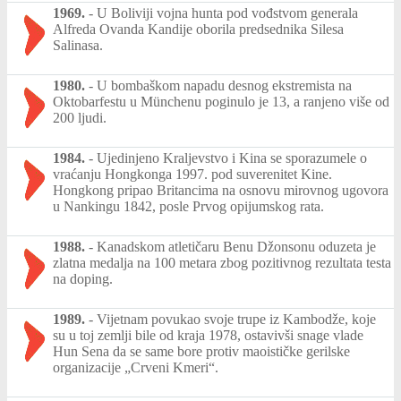
1969.
-
U Boliviji vojna hunta pod vođstvom generala
Alfreda Ovanda Kandije oborila predsednika Silesa
Salinasa.
1980.
-
U bombaškom napadu desnog ekstremista na
Oktobarfestu u Münchenu poginulo je 13, a ranjeno više od
200 ljudi.
1984.
-
Ujedinjeno Kraljevstvo i Kina se sporazumele o
vraćanju Hongkonga 1997. pod suverenitet Kine.
Hongkong pripao Britancima na osnovu mirovnog ugovora
u Nankingu 1842, posle Prvog opijumskog rata.
1988.
-
Kanadskom atletičaru Benu Džonsonu oduzeta je
zlatna medalja na 100 metara zbog pozitivnog rezultata testa
na doping.
1989.
-
Vijetnam povukao svoje trupe iz Kambodže, koje
su u toj zemlji bile od kraja 1978, ostavivši snage vlade
Hun Sena da se same bore protiv maoističke gerilske
organizacije „Crveni Kmeri“.