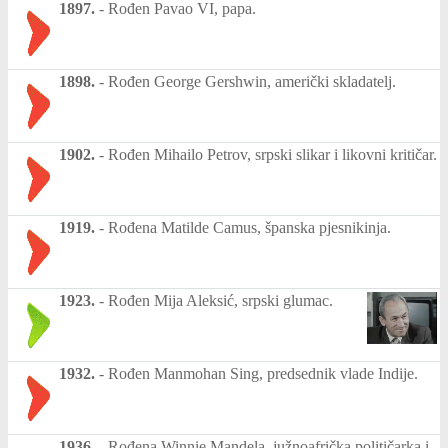
1897.
-
Rođen Pavao VI, papa.
1898.
-
Rođen George Gershwin, američki skladatelj.
1902.
-
Rođen Mihailo Petrov, srpski slikar i likovni kritičar.
1919.
-
Rođena Matilde Camus, španska pjesnikinja.
1923.
-
Rođen Mija Aleksić, srpski glumac.
1932.
-
Rođen Manmohan Sing, predsednik vlade Indije.
1936.
-
Rođena Winnie Mandela, južnoafrička političarka i