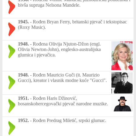
bivša supruga Nelsona Mandele.
1945.
-
Rođen Bryan Ferry, britanski pjevač i tekstopisac
(Roxy Music).
1948.
-
Rođena Olivija Njuton-Džon (engl.
Olivia Newton-John), englesko-australijska
glumica i pjevačica.
1948.
-
Rođen Mauricio Guči (it. Maurizio
Gucci), kreator i vlasnik modne kuće "Gucci".
1951.
-
Rođen Haris Džinović,
bosanskohercegovački pjevač narodne muzike.
1952.
-
Rođen Predrag Miletić, srpski glumac.