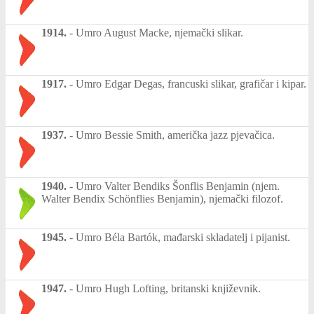
1914.
-
Umro August Macke, njemački slikar.
1917.
-
Umro Edgar Degas, francuski slikar, grafičar i kipar.
1937.
-
Umro Bessie Smith, američka jazz pjevačica.
1940.
-
Umro Valter Bendiks Šonflis Benjamin (njem.
Walter Bendix Schönflies Benjamin), njemački filozof.
1945.
-
Umro Béla Bartók, mađarski skladatelj i pijanist.
1947.
-
Umro Hugh Lofting, britanski književnik.