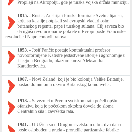
Propileji na Akropolju, gde je turska vojska držala municiju.
1815.
-
Rusija, Austrija i Pruska formirale Svetu alijansu,
koju su kasnije potpisali svi evropski vladari osim
britanskog regenta, pape i turskog sultana. Cilj saveza bio
da uguši revolucionarne pokrete u Evropi posle Francuske
revolucije i Napoleonovih ratova.
1853.
-
Josif Pančić postaje kontraktualni profesor
novooformljene Katedre jestastvene istorije i agronomije u
Liceju u Beogradu, ukazom kneza Aleksandra
Karađorđevića.
1907.
-
Novi Zeland, koji je bio kolonija Velike Britanije,
postao dominion u okviru Britanskog komonvelta.
1918.
-
Saveznici u Prvom svetskom ratu počeli opštu
ofanzivu koja je početkom oktobra dovela do sloma
Centralnih sila i završetka rata.
1941.
-
U Užicu su u Drugom svetskom ratu - dva dana
posle oslobođenja grada - proradile partizanske fabrike