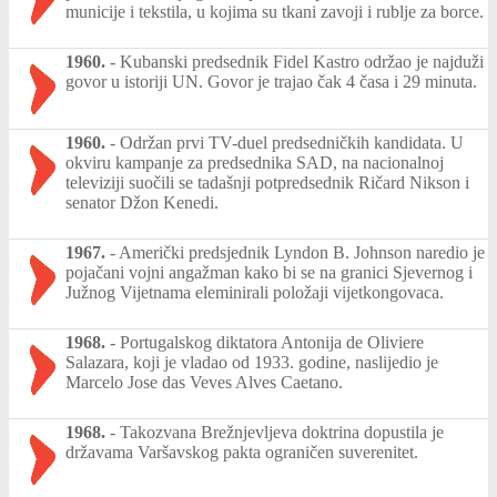
municije i tekstila, u kojima su tkani zavoji i rublje za borce.
1960.
-
Kubanski predsednik Fidel Kastro održao je najduži
govor u istoriji UN. Govor je trajao čak 4 časa i 29 minuta.
1960.
-
Održan prvi TV-duel predsedničkih kandidata. U
okviru kampanje za predsednika SAD, na nacionalnoj
televiziji suočili se tadašnji potpredsednik Ričard Nikson i
senator Džon Kenedi.
1967.
-
Američki predsjednik Lyndon B. Johnson naredio je
pojačani vojni angažman kako bi se na granici Sjevernog i
Južnog Vijetnama eleminirali položaji vijetkongovaca.
1968.
-
Portugalskog diktatora Antonija de Oliviere
Salazara, koji je vladao od 1933. godine, naslijedio je
Marcelo Jose das Veves Alves Caetano.
1968.
-
Takozvana Brežnjevljeva doktrina dopustila je
državama Varšavskog pakta ograničen suverenitet.