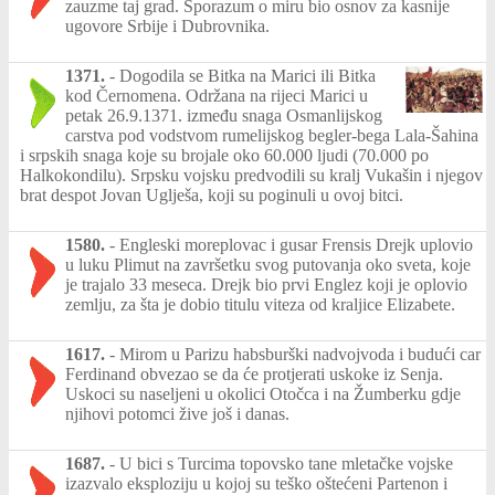
zauzme taj grad. Sporazum o miru bio osnov za kasnije
ugovore Srbije i Dubrovnika.
1371.
-
Dogodila se Bitka na Marici ili Bitka
kod Černomena. Održana na rijeci Marici u
petak 26.9.1371. između snaga Osmanlijskog
carstva pod vodstvom rumelijskog begler-bega Lala-Šahina
i srpskih snaga koje su brojale oko 60.000 ljudi (70.000 po
Halkokondilu). Srpsku vojsku predvodili su kralj Vukašin i njegov
brat despot Jovan Uglješa, koji su poginuli u ovoj bitci.
1580.
-
Engleski moreplovac i gusar Frensis Drejk uplovio
u luku Plimut na završetku svog putovanja oko sveta, koje
je trajalo 33 meseca. Drejk bio prvi Englez koji je oplovio
zemlju, za šta je dobio titulu viteza od kraljice Elizabete.
1617.
-
Mirom u Parizu habsburški nadvojvoda i budući car
Ferdinand obvezao se da će protjerati uskoke iz Senja.
Uskoci su naseljeni u okolici Otočca i na Žumberku gdje
njihovi potomci žive još i danas.
1687.
-
U bici s Turcima topovsko tane mletačke vojske
izazvalo eksploziju u kojoj su teško oštećeni Partenon i