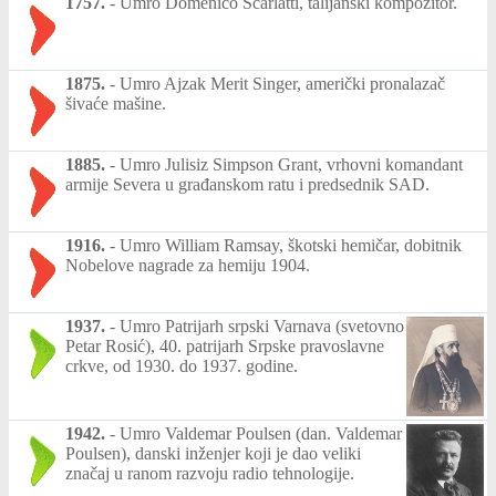
1757.
-
Umro Domenico Scarlatti, talijanski kompozitor.
1875.
-
Umro Ajzak Merit Singer, američki pronalazač
šivaće mašine.
1885.
-
Umro Julisiz Simpson Grant, vrhovni komandant
armije Severa u građanskom ratu i predsednik SAD.
1916.
-
Umro William Ramsay, škotski hemičar, dobitnik
Nobelove nagrade za hemiju 1904.
1937.
-
Umro Patrijarh srpski Varnava (svetovno
Petar Rosić), 40. patrijarh Srpske pravoslavne
crkve, od 1930. do 1937. godine.
1942.
-
Umro Valdemar Poulsen (dan. Valdemar
Poulsen), danski inženjer koji je dao veliki
značaj u ranom razvoju radio tehnologije.