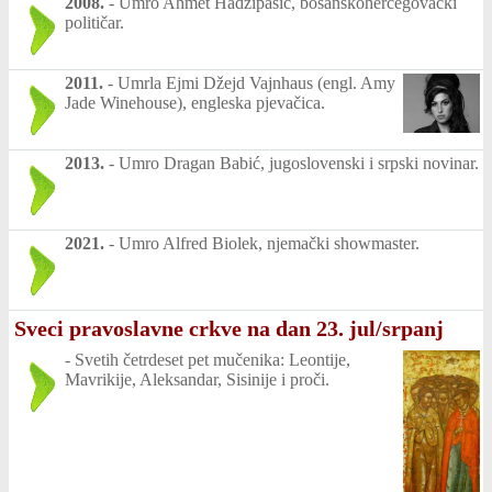
2008.
-
Umro Ahmet Hadžipašić, bosanskohercegovački
političar.
2011.
-
Umrla Ejmi Džejd Vajnhaus (engl. Amy
Jade Winehouse), engleska pjevačica.
2013.
-
Umro Dragan Babić, jugoslovenski i srpski novinar.
2021.
-
Umro Alfred Biolek, njemački showmaster.
Sveci pravoslavne crkve na dan 23. jul/srpanj
-
Svetih četrdeset pet mučenika: Leontije,
Mavrikije, Aleksandar, Sisinije i proči.