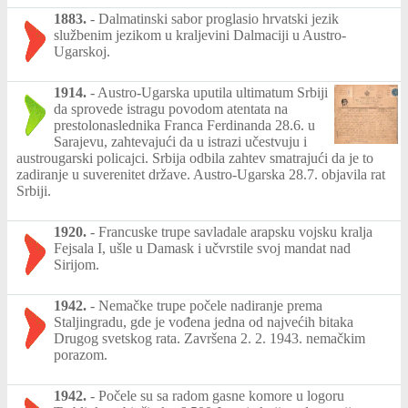
1883.
-
Dalmatinski sabor proglasio hrvatski jezik
službenim jezikom u kraljevini Dalmaciji u Austro-
Ugarskoj.
1914.
-
Austro-Ugarska uputila ultimatum Srbiji
da sprovede istragu povodom atentata na
prestolonaslednika Franca Ferdinanda 28.6. u
Sarajevu, zahtevajući da u istrazi učestvuju i
austrougarski policajci. Srbija odbila zahtev smatrajući da je to
zadiranje u suverenitet države. Austro-Ugarska 28.7. objavila rat
Srbiji.
1920.
-
Francuske trupe savladale arapsku vojsku kralja
Fejsala I, ušle u Damask i učvrstile svoj mandat nad
Sirijom.
1942.
-
Nemačke trupe počele nadiranje prema
Staljingradu, gde je vođena jedna od najvećih bitaka
Drugog svetskog rata. Završena 2. 2. 1943. nemačkim
porazom.
1942.
-
Počele su sa radom gasne komore u logoru