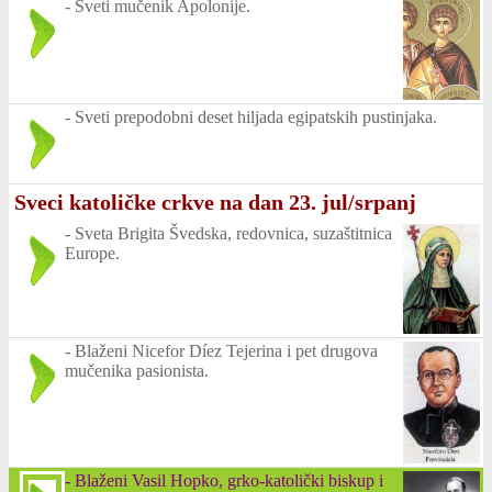
-
Sveti mučenik Apolonije.
-
Sveti prepodobni deset hiljada egipatskih pustinjaka.
Sveci katoličke crkve na dan 23. jul/srpanj
-
Sveta Brigita Švedska, redovnica, suzaštitnica
Europe.
-
Blaženi Nicefor Díez Tejerina i pet drugova
mučenika pasionista.
-
Blaženi Vasil Hopko, grko-katolički biskup i