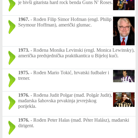
je bivši gitarista hard rock benda Guns N' Roses.
1967.
-
Rođen Filip Simor Hofman (engl. Philip
Seymour Hoffman), američki glumac.
1973.
-
Rođena Monika Levinski (engl. Monica Lewinsky),
američka predsjednička praktikantica u Bijeloj kući.
1975.
-
Rođen Mario Tokić, hrvatski fudbaler i
trener.
1976.
-
Rođena Judit Polgar (mađ. Polgár Judit),
mađarska šahovska prvakinja jevrejskog
porijekla.
1976.
-
Rođen Peter Halas (mađ. Péter Halász), mađarski
dirigent.