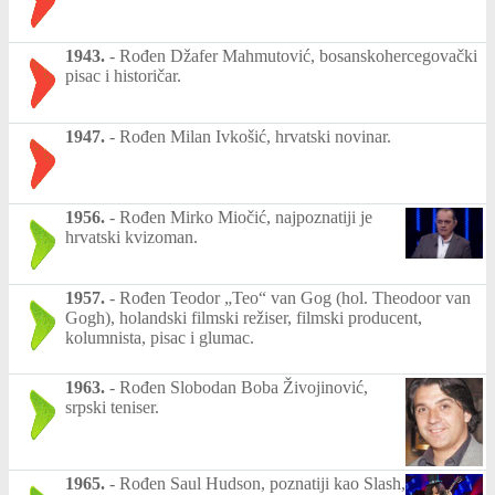
1943.
-
Rođen Džafer Mahmutović, bosanskohercegovački
pisac i historičar.
1947.
-
Rođen Milan Ivkošić, hrvatski novinar.
1956.
-
Rođen Mirko Miočić, najpoznatiji je
hrvatski kvizoman.
1957.
-
Rođen Teodor „Teo“ van Gog (hol. Theodoor van
Gogh), holandski filmski režiser, filmski producent,
kolumnista, pisac i glumac.
1963.
-
Rođen Slobodan Boba Živojinović,
srpski teniser.
1965.
-
Rođen Saul Hudson, poznatiji kao Slash,