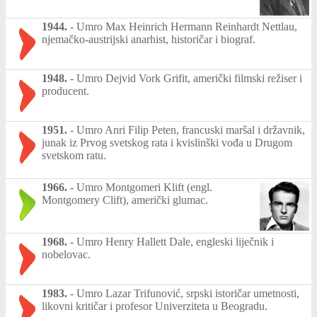
1944.
-
Umro Max Heinrich Hermann Reinhardt Nettlau,
njemačko-austrijski anarhist, historičar i biograf.
1948.
-
Umro Dejvid Vork Grifit, američki filmski režiser i
producent.
1951.
-
Umro Anri Filip Peten, francuski maršal i državnik,
junak iz Prvog svetskog rata i kvislinški vođa u Drugom
svetskom ratu.
1966.
-
Umro Montgomeri Klift (engl.
Montgomery Clift), američki glumac.
1968.
-
Umro Henry Hallett Dale, engleski liječnik i
nobelovac.
1983.
-
Umro Lazar Trifunović, srpski istoričar umetnosti,
likovni kritičar i profesor Univerziteta u Beogradu.