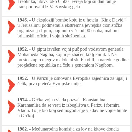
Treblinka, ubivši oko 6.500 Jevreja koji su dan ranije
transportovani iz Varšavskog geta.
1946.
-
U eksploziji bombe koju je u hotelu „King David“
u Jerusalimu podmetnula ekstremna jevrejska cionistička
organizacija Irgun, poginulo više od 90 osoba, mahom
britanskih oficira i vojnih službenika.
1952.
-
U giptu izvršen vojni puč pod vođstvom generala
Mohameda Nagiba, kojim je zbačen kralj Faruk I. Na
presto stupio njegov maloletni sin Fuad II, a naredne godine
proglašena republika na čelu s generalom Nagibom.
1952.
-
U Parizu je osnovana Evropska zajednica za ugalj i
čelik, prva preteča Evropske unije.
1974.
-
Grčka vojna vlada pozvala Konstantina
Karamanlisa da se vrati iz izbeglištva u Parizu i formira
Vladu. To je bio kraj sedmogodišnje vladavine vojne hunte
u Grčkoj.
1982.
-
Međunarodna komisija za lov na kitove donela