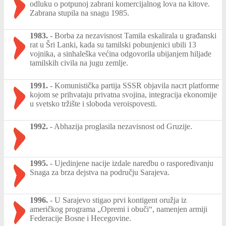
odluku o potpunoj zabrani komercijalnog lova na kitove.
Zabrana stupila na snagu 1985.
1983.
-
Borba za nezavisnost Tamila eskalirala u građanski
rat u Šri Lanki, kada su tamilski pobunjenici ubili 13
vojnika, a sinhaleška većina odgovorila ubijanjem hiljade
tamilskih civila na jugu zemlje.
1991.
-
Komunistička partija SSSR objavila nacrt platforme
kojom se prihvataju privatna svojina, integracija ekonomije
u svetsko tržište i sloboda veroispovesti.
1992.
-
Abhazija proglasila nezavisnost od Gruzije.
1995.
-
Ujedinjene nacije izdale naredbu o raspoređivanju
Snaga za brza dejstva na području Sarajeva.
1996.
-
U Sarajevo stigao prvi kontigent oružja iz
američkog programa „Opremi i obuči“, namenjen armiji
Federacije Bosne i Hecegovine.