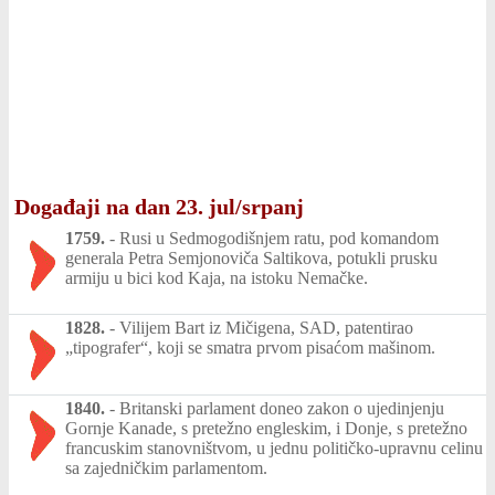
Događaji na dan 23. jul/srpanj
1759.
-
Rusi u Sedmogodišnjem ratu, pod komandom
generala Petra Semjonoviča Saltikova, potukli prusku
armiju u bici kod Kaja, na istoku Nemačke.
1828.
-
Vilijem Bart iz Mičigena, SAD, patentirao
„tipografer“, koji se smatra prvom pisaćom mašinom.
1840.
-
Britanski parlament doneo zakon o ujedinjenju
Gornje Kanade, s pretežno engleskim, i Donje, s pretežno
francuskim stanovništvom, u jednu političko-upravnu celinu
sa zajedničkim parlamentom.