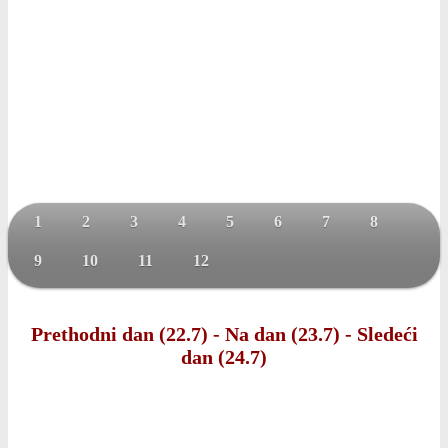
1
2
3
4
5
6
7
8
9
10
11
12
Prethodni dan (22.7)
-
Na dan (23.7)
-
Sledeći
dan (24.7)