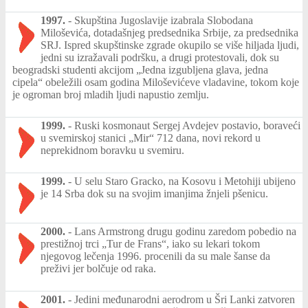
1997.
-
Skupština Jugoslavije izabrala Slobodana
Miloševića, dotadašnjeg predsednika Srbije, za predsednika
SRJ. Ispred skupštinske zgrade okupilo se više hiljada ljudi,
jedni su izražavali podršku, a drugi protestovali, dok su
beogradski studenti akcijom „Jedna izgubljena glava, jedna
cipela“ obeležili osam godina Miloševićeve vladavine, tokom koje
je ogroman broj mladih ljudi napustio zemlju.
1999.
-
Ruski kosmonaut Sergej Avdejev postavio, boraveći
u svemirskoj stanici „Mir“ 712 dana, novi rekord u
neprekidnom boravku u svemiru.
1999.
-
U selu Staro Gracko, na Kosovu i Metohiji ubijeno
je 14 Srba dok su na svojim imanjima žnjeli pšenicu.
2000.
-
Lans Armstrong drugu godinu zaredom pobedio na
prestižnoj trci „Tur de Frans“, iako su lekari tokom
njegovog lečenja 1996. procenili da su male šanse da
preživi jer bolčuje od raka.
2001.
-
Jedini međunarodni aerodrom u Šri Lanki zatvoren