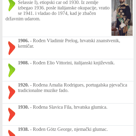
Selassie I), etiopski car od 1930. Iz zemlje
izbegao 1936. posle italijanske okupacije, vratio
se 1941. i vladao do 1974, kad je zbačen
državnim udarom.
1906.
-
Rođen Vladimir Prelog, hrvatski znanstvenik,
kemičar.
1908.
-
Rođen Elio Vittorini, italijanski književnik.
1920.
-
Rođena Amalia Rodrigues, portugalska pjevačica
tradicionalne muzike fado.
1930.
-
Rođena Slavica Fila, hrvatska glumica.
1938.
-
Rođen Götz George, njemački glumac.