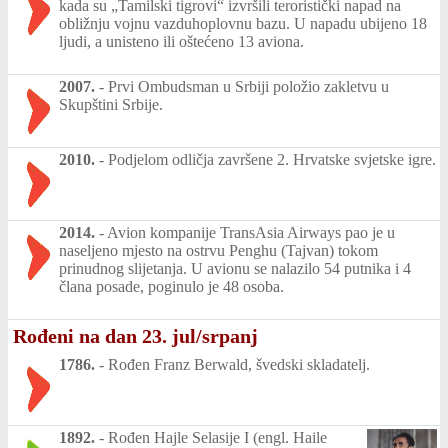
kada su „Tamilski tigrovi“ izvršili teroristički napad na
obližnju vojnu vazduhoplovnu bazu. U napadu ubijeno 18
ljudi, a unisteno ili oštećeno 13 aviona.
2007.
-
Prvi Ombudsman u Srbiji položio zakletvu u
Skupštini Srbije.
2010.
-
Podjelom odličja završene 2. Hrvatske svjetske igre.
2014.
-
Avion kompanije TransAsia Airways pao je u
naseljeno mjesto na ostrvu Penghu (Tajvan) tokom
prinudnog slijetanja. U avionu se nalazilo 54 putnika i 4
člana posade, poginulo je 48 osoba.
Rođeni na dan 23. jul/srpanj
1786.
-
Rođen Franz Berwald, švedski skladatelj.
1892.
-
Rođen Hajle Selasije I (engl. Haile