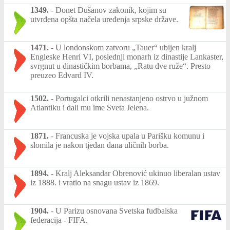
1349.
-
Donet Dušanov zakonik, kojim su
utvrđena opšta načela uređenja srpske države.
1471.
-
U londonskom zatvoru „Tauer“ ubijen kralj
Engleske Henri VI, poslednji monarh iz dinastije Lankaster,
svrgnut u dinastičkim borbama, „Ratu dve ruže“. Presto
preuzeo Edvard IV.
1502.
-
Portugalci otkrili nenastanjeno ostrvo u južnom
Atlantiku i dali mu ime Sveta Jelena.
1871.
-
Francuska je vojska upala u Parišku komunu i
slomila je nakon tjedan dana uličnih borba.
1894.
-
Kralj Aleksandar Obrenović ukinuo liberalan ustav
iz 1888. i vratio na snagu ustav iz 1869.
1904.
-
U Parizu osnovana Svetska fudbalska
federacija - FIFA.