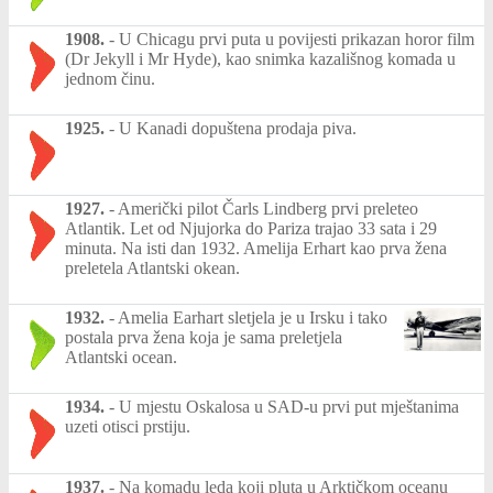
1908.
-
U Chicagu prvi puta u povijesti prikazan horor film
(Dr Jekyll i Mr Hyde), kao snimka kazališnog komada u
jednom činu.
1925.
-
U Kanadi dopuštena prodaja piva.
1927.
-
Američki pilot Čarls Lindberg prvi preleteo
Atlantik. Let od Njujorka do Pariza trajao 33 sata i 29
minuta. Na isti dan 1932. Amelija Erhart kao prva žena
preletela Atlantski okean.
1932.
-
Amelia Earhart sletjela je u Irsku i tako
postala prva žena koja je sama preletjela
Atlantski ocean.
1934.
-
U mjestu Oskalosa u SAD-u prvi put mještanima
uzeti otisci prstiju.
1937.
-
Na komadu leda koji pluta u Arktičkom oceanu