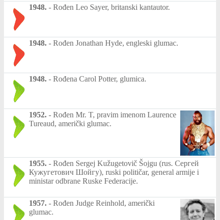
1948.
-
Rođen Leo Sayer, britanski kantautor.
1948.
-
Rođen Jonathan Hyde, engleski glumac.
1948.
-
Rođena Carol Potter, glumica.
1952.
-
Rođen Mr. T, pravim imenom Laurence
Tureaud, američki glumac.
1955.
-
Rođen Sergej Kužugetovič Šojgu (rus. Сергей
Кужугетович Шойгу), ruski političar, general armije i
ministar odbrane Ruske Federacije.
1957.
-
Rođen Judge Reinhold, američki
glumac.