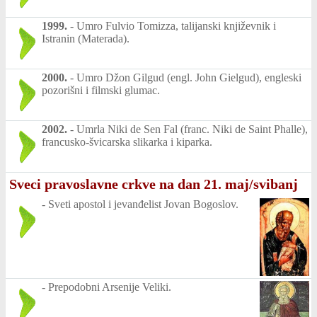
1999.
-
Umro Fulvio Tomizza, talijanski književnik i
Istranin (Materada).
2000.
-
Umro Džon Gilgud (engl. John Gielgud), engleski
pozorišni i filmski glumac.
2002.
-
Umrla Niki de Sen Fal (franc. Niki de Saint Phalle),
francusko-švicarska slikarka i kiparka.
Sveci pravoslavne crkve na dan 21. maj/svibanj
-
Sveti apostol i jevanđelist Jovan Bogoslov.
-
Prepodobni Arsenije Veliki.