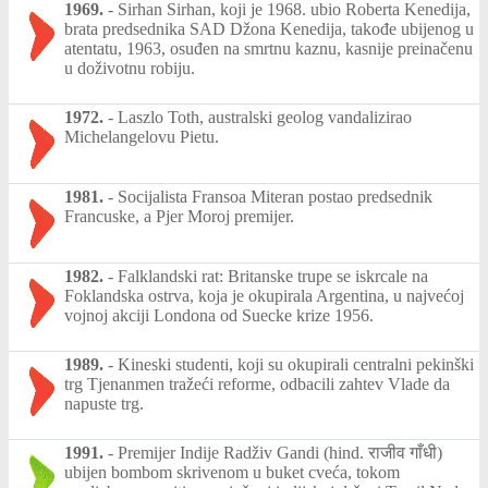
1969.
-
Sirhan Sirhan, koji je 1968. ubio Roberta Kenedija,
brata predsednika SAD Džona Kenedija, takođe ubijenog u
atentatu, 1963, osuđen na smrtnu kaznu, kasnije preinačenu
u doživotnu robiju.
1972.
-
Laszlo Toth, australski geolog vandalizirao
Michelangelovu Pietu.
1981.
-
Socijalista Fransoa Miteran postao predsednik
Francuske, a Pjer Moroj premijer.
1982.
-
Falklandski rat: Britanske trupe se iskrcale na
Foklandska ostrva, koja je okupirala Argentina, u najvećoj
vojnoj akciji Londona od Suecke krize 1956.
1989.
-
Kineski studenti, koji su okupirali centralni pekinški
trg Tjenanmen tražeći reforme, odbacili zahtev Vlade da
napuste trg.
1991.
-
Premijer Indije Radživ Gandi (hind. राजीव गाँधी)
ubijen bombom skrivenom u buket cveća, tokom