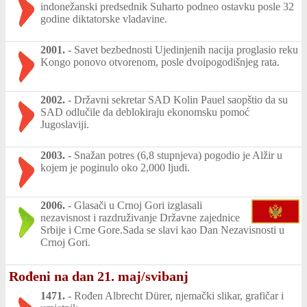
indonežanski predsednik Suharto podneo ostavku posle 32
godine diktatorske vladavine.
2001.
-
Savet bezbednosti Ujedinjenih nacija proglasio reku
Kongo ponovo otvorenom, posle dvoipogodišnjeg rata.
2002.
-
Državni sekretar SAD Kolin Pauel saopštio da su
SAD odlučile da deblokiraju ekonomsku pomoć
Jugoslaviji.
2003.
-
Snažan potres (6,8 stupnjeva) pogodio je Alžir u
kojem je poginulo oko 2,000 ljudi.
2006.
-
Glasači u Crnoj Gori izglasali
nezavisnost i razdruživanje Državne zajednice
Srbije i Crne Gore.Sada se slavi kao Dan Nezavisnosti u
Crnoj Gori.
Rođeni na dan 21. maj/svibanj
1471.
-
Rođen Albrecht Dürer, njemački slikar, grafičar i