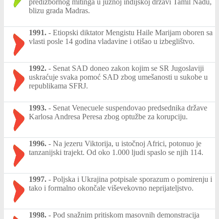
predizbornog mitinga u južnoj indijskoj državi Tamil Nadu,
blizu grada Madras.
1991.
-
Etiopski diktator Mengistu Haile Marijam oboren sa
vlasti posle 14 godina vladavine i otišao u izbeglištvo.
1992.
-
Senat SAD doneo zakon kojim se SR Jugoslaviji
uskraćuje svaka pomoć SAD zbog umešanosti u sukobe u
republikama SFRJ.
1993.
-
Senat Venecuele suspendovao predsednika države
Karlosa Andresa Peresa zbog optužbe za korupciju.
1996.
-
Na jezeru Viktorija, u istočnoj Africi, potonuo je
tanzanijski trajekt. Od oko 1.000 ljudi spaslo se njih 114.
1997.
-
Poljska i Ukrajina potpisale sporazum o pomirenju i
tako i formalno okončale viševekovno neprijateljstvo.
1998.
-
Pod snažnim pritiskom masovnih demonstracija