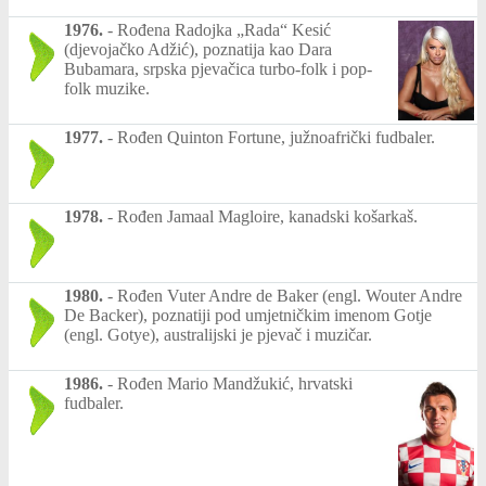
1976.
-
Rođena Radojka „Rada“ Kesić
(djevojačko Adžić), poznatija kao Dara
Bubamara, srpska pjevačica turbo-folk i pop-
folk muzike.
1977.
-
Rođen Quinton Fortune, južnoafrički fudbaler.
1978.
-
Rođen Jamaal Magloire, kanadski košarkaš.
1980.
-
Rođen Vuter Andre de Baker (engl. Wouter Andre
De Backer), poznatiji pod umjetničkim imenom Gotje
(engl. Gotye), australijski je pjevač i muzičar.
1986.
-
Rođen Mario Mandžukić, hrvatski
fudbaler.