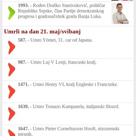
1993.
-
Rođen Draško Stanivuković, političar
Republike Srpske, član Partije demokratskog
progresa i gradonačelnik grada Banja Luka.
Umrli na dan 21. maj/svibanj
587.
-
Umro Yōmei, 31. car od Japana.
987.
-
Umro Luj V Lenji, francuski kralj.
1471.
-
Umro Henry VI, kralj Engleske i Francuske.
1639.
-
Umro Tomazo Kampanela, italijanski filozof.
1647.
-
Umro Pieter Corneliszoon Hooft, nizozemski
pjesnik.