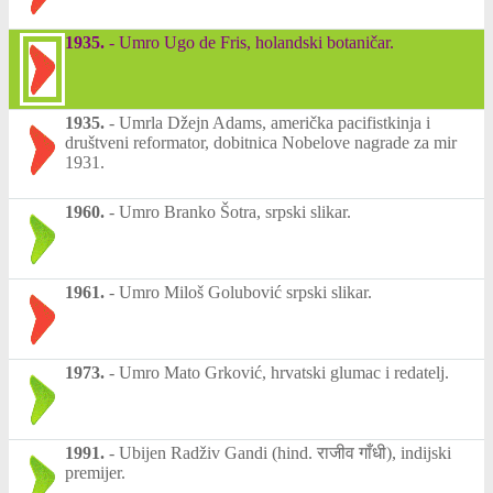
1935.
-
Umro Ugo de Fris, holandski botaničar.
1935.
-
Umrla Džejn Adams, američka pacifistkinja i
društveni reformator, dobitnica Nobelove nagrade za mir
1931.
1960.
-
Umro Branko Šotra, srpski slikar.
1961.
-
Umro Miloš Golubović srpski slikar.
1973.
-
Umro Mato Grković, hrvatski glumac i redatelj.
1991.
-
Ubijen Radživ Gandi (hind. राजीव गाँधी), indijski
premijer.