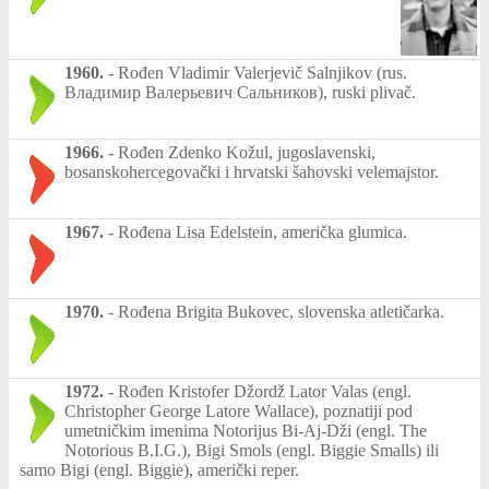
1960.
-
Rođen Vladimir Valerjevič Salnjikov (rus.
Владимир Валерьевич Сальников), ruski plivač.
1966.
-
Rođen Zdenko Kožul, jugoslavenski,
bosanskohercegovački i hrvatski šahovski velemajstor.
1967.
-
Rođena Lisa Edelstein, američka glumica.
1970.
-
Rođena Brigita Bukovec, slovenska atletičarka.
1972.
-
Rođen Kristofer Džordž Lator Valas (engl.
Christopher George Latore Wallace), poznatiji pod
umetničkim imenima Notorijus Bi-Aj-Dži (engl. The
Notorious B.I.G.), Bigi Smols (engl. Biggie Smalls) ili
samo Bigi (engl. Biggie), američki reper.