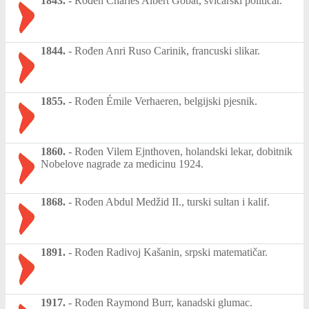
1843.
-
Rođen Charles Albert Gobat, švicarski političar.
1844.
-
Rođen Anri Ruso Carinik, francuski slikar.
1855.
-
Rođen Émile Verhaeren, belgijski pjesnik.
1860.
-
Rođen Vilem Ejnthoven, holandski lekar, dobitnik
Nobelove nagrade za medicinu 1924.
1868.
-
Rođen Abdul Medžid II., turski sultan i kalif.
1891.
-
Rođen Radivoj Kašanin, srpski matematičar.
1917.
-
Rođen Raymond Burr, kanadski glumac.