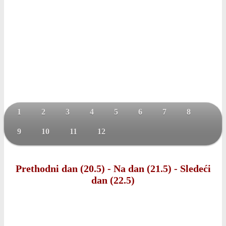
1
2
3
4
5
6
7
8
9
10
11
12
Prethodni dan (20.5)
-
Na dan (21.5)
-
Sledeći
dan (22.5)