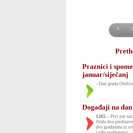
1
Preth
Praznici i spome
januar/siječanj
-
Dan grada Otočca
Događaji na dan 
1265.
-
Prvi put sa
činila dva predstavn
dva građanina iz sv
i više sveštenstvo.