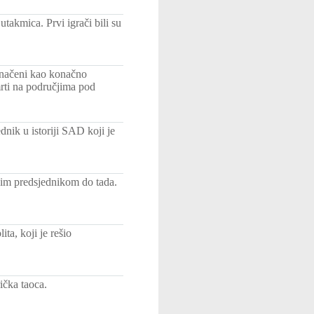
akmica. Prvi igrači bili su
značeni kao konačno
smrti na područjima pod
nik u istoriji SAD koji je
đim predsjednikom do tada.
ta, koji je rešio
čka taoca.