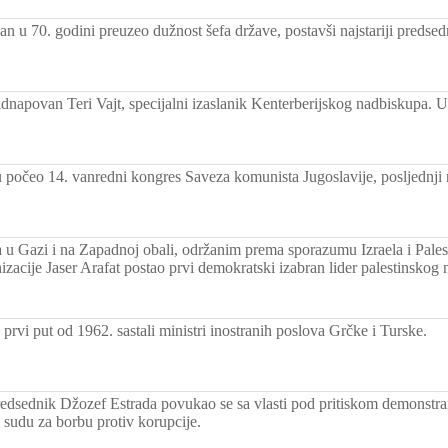
 u 70. godini preuzeo dužnost šefa države, postavši najstariji predsed
dnapovan Teri Vajt, specijalni izaslanik Kenterberijskog nadbiskupa. 
počeo 14. vanredni kongres Saveza komunista Jugoslavije, posljednji 
 u Gazi i na Zapadnoj obali, održanim prema sporazumu Izraela i Pales
izacije Jaser Arafat postao prvi demokratski izabran lider palestinskog 
prvi put od 1962. sastali ministri inostranih poslova Grčke i Turske.
redsednik Džozef Estrada povukao se sa vlasti pod pritiskom demonstrana
sudu za borbu protiv korupcije.