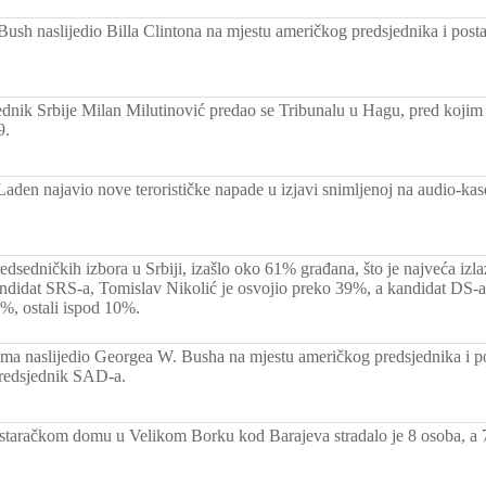
ush naslijedio Billa Clintona na mjestu američkog predsjednika i post
ednik Srbije Milan Milutinović predao se Tribunalu u Hagu, pred kojim 
9.
aden najavio nove terorističke napade u izjavi snimljenoj na audio-kase
edsedničkih izbora u Srbiji, izašlo oko 61% građana, što je najveća izl
didat SRS-a, Tomislav Nikolić je osvojio preko 39%, a kandidat DS-a 
%, ostali ispod 10%.
a naslijedio Georgea W. Busha na mjestu američkog predsjednika i p
predsjednik SAD-a.
staračkom domu u Velikom Borku kod Barajeva stradalo je 8 osoba, a 