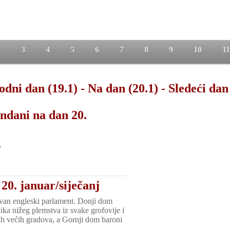
2
3
4
5
6
7
8
9
10
11
odni dan (19.1)
-
Na dan (20.1)
-
Sledeći dan
ndani na dan 20.
.
20. januar/siječanj
zvan engleski parlament. Donji dom
ika nižeg plemstva iz svake grofovije i
ih većih gradova, a Gornji dom baroni