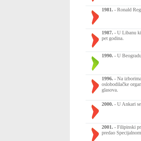
1981.
-
Ronald Regan
1987.
-
U Libanu ki
pet godina.
1990.
-
U Beogradu 
1996.
-
Na izborima
oslobodilačke organ
glasova.
2000.
-
U Ankari se 
2001.
-
Filipinski p
predao Specijalnom 