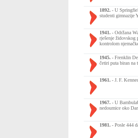
1892.
-
U Springfie
studenti gimnazije 
1941.
-
Održana Wan
rješenje židovskog p
kontrolom njemačke 
1945.
-
Frenklin De
četiri puta biran na 
1961.
-
J. F. Kenne
1967.
-
U Bambulabad
nedoumice oko Darvi
1981.
-
Posle 444 d