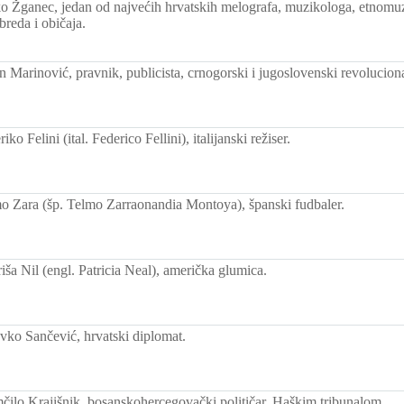
 Žganec, jedan od najvećih hrvatskih melografa, muzikologa, etnomuz
breda i običaja.
 Marinović, pravnik, publicista, crnogorski i jugoslovenski revoluciona
ko Felini (ital. Federico Fellini), italijanski režiser.
 Zara (šp. Telmo Zarraonandia Montoya), španski fudbaler.
ša Nil (engl. Patricia Neal), američka glumica.
ko Sančević, hrvatski diplomat.
lo Krajišnik, bosanskohercegovački političar. Haškim tribunalom,