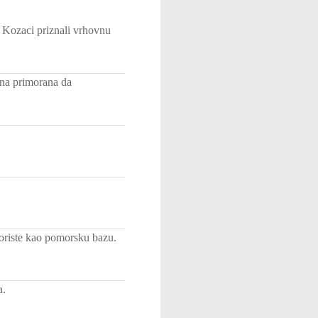
ki Kozaci priznali vrhovnu
ina primorana da
oriste kao pomorsku bazu.
a.