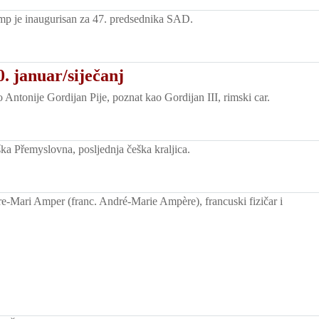
p je inaugurisan za 47. predsednika SAD.
. januar/siječanj
ntonije Gordijan Pije, poznat kao Gordijan III, rimski car.
ka Přemyslovna, posljednja češka kraljica.
-Mari Amper (franc. André-Marie Ampère), francuski fizičar i