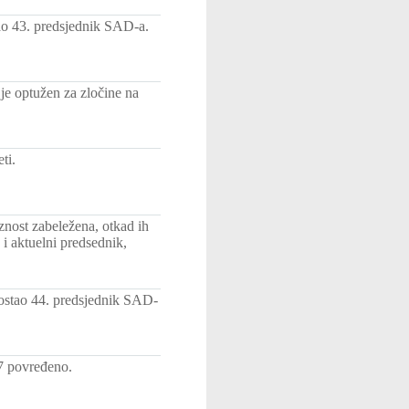
ao 43. predsjednik SAD-a.
je optužen za zločine na
ti.
aznost zabeležena, otkad ih
i aktuelni predsednik,
ostao 44. predsjednik SAD-
7 povređeno.