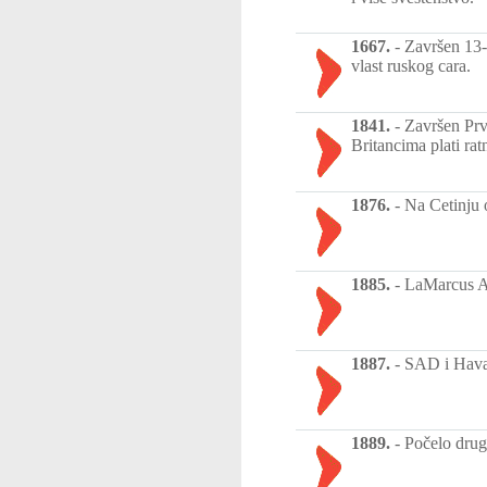
1667.
-
Završen 13-o
vlast ruskog cara.
1841.
-
Završen Prv
Britancima plati ra
1876.
-
Na Cetinju 
1885.
-
LaMarcus Ad
1887.
-
SAD i Havaj
1889.
-
Počelo drug