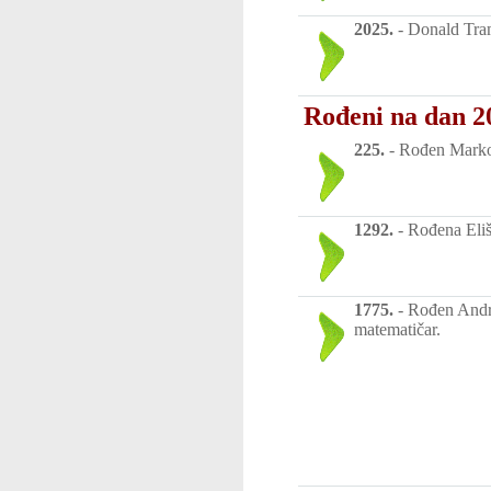
2025.
-
Donald Tram
Rođeni na dan 20
225.
-
Rođen Marko A
1292.
-
Rođena Eliš
1775.
-
Rođen Andre
matematičar.