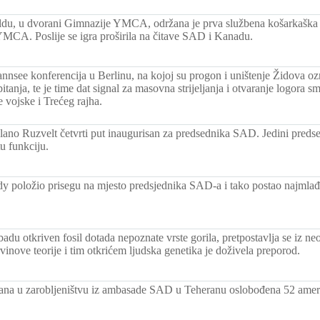
ldu, u dvorani Gimnazije YMCA, održana je prva službena košarkaška ut
YMCA. Poslije se igra proširila na čitave SAD i Kanadu.
nsee konferencija u Berlinu, na kojoj su progon i uništenje Židova o
itanja, te je time dat signal za masovna strijeljanja i otvaranje logora 
vojske i Trećeg rajha.
lano Ruzvelt četvrti put inaugurisan za predsednika SAD. Jedini predsed
tu funkciju.
dy položio prisegu na mjesto predsjednika SAD-a i tako postao najmla
u otkriven fosil dotada nepoznate vrste gorila, pretpostavlja se iz neoli
nove teorije i tim otkrićem ljudska genetika je doživela preporod.
ana u zarobljeništvu iz ambasade SAD u Teheranu oslobođena 52 ameri