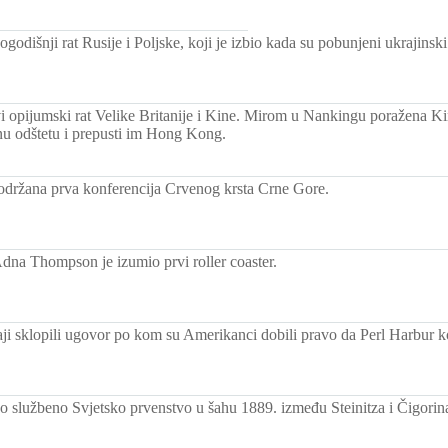
godišnji rat Rusije i Poljske, koji je izbio kada su pobunjeni ukrajins
i opijumski rat Velike Britanije i Kine. Mirom u Nankingu poražena K
tnu odštetu i prepusti im Hong Kong.
održana prva konferencija Crvenog krsta Crne Gore.
na Thompson je izumio prvi roller coaster.
i sklopili ugovor po kom su Amerikanci dobili pravo da Perl Harbur k
o službeno Svjetsko prvenstvo u šahu 1889. između Steinitza i Čigorin