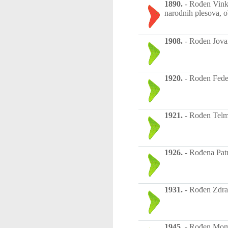
1890.
-
Rođen Vinko
narodnih plesova, o
1908.
-
Rođen Jovan
1920.
-
Rođen Federi
1921.
-
Rođen Telmo
1926.
-
Rođena Patri
1931.
-
Rođen Zdrav
1945.
-
Rođen Momči