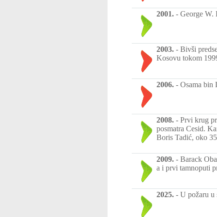
2001.
-
George W. B
2003.
-
Bivši preds
Kosovu tokom 199
2006.
-
Osama bin L
2008.
-
Prvi krug pr
posmatra Cesid. Kan
Boris Tadić, oko 35
2009.
-
Barack Obam
a i prvi tamnoputi 
2025.
-
U požaru u 