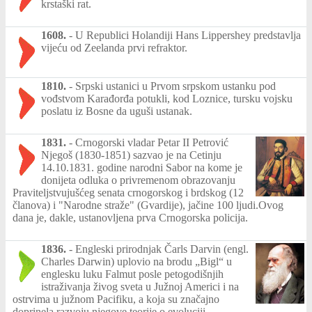
krstaški rat.
1608.
-
U Republici Holandiji Hans Lippershey predstavlja
vijeću od Zeelanda prvi refraktor.
1810.
-
Srpski ustanici u Prvom srpskom ustanku pod
vođstvom Karađorđa potukli, kod Loznice, tursku vojsku
poslatu iz Bosne da uguši ustanak.
1831.
-
Crnogorski vladar Petar II Petrović
Njegoš (1830-1851) sazvao je na Cetinju
14.10.1831. godine narodni Sabor na kome je
donijeta odluka o privremenom obrazovanju
Praviteljstvujušćeg senata crnogorskog i brdskog (12
članova) i "Narodne straže" (Gvardije), jačine 100 ljudi.Ovog
dana je, dakle, ustanovljena prva Crnogorska policija.
1836.
-
Engleski prirodnjak Čarls Darvin (engl.
Charles Darwin) uplovio na brodu „Bigl“ u
englesku luku Falmut posle petogodišnjih
istraživanja živog sveta u Južnoj Americi i na
ostrvima u južnom Pacifiku, a koja su značajno
doprinela razvoju njegove teorije o evoluciji.