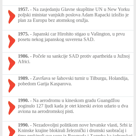
1957.
-
Na zasjedanju Glavne skupštine UN u New Yorku
poljski ministar vanjskih poslova Adam Rapacki izložio je
plan za Europu bez atomskog oružja.
1975.
-
Japanski car Hirohito stigao u Vašington, u prvu
posetu nekog japanskog suverena SAD.
1986.
-
Počele su sankcije SAD protiv apartheida u Južnoj
Africi.
1989.
-
Završava se šahovski turnir u Tilburgu, Holandija,
pobedom Garija Kasparova.
1990.
-
Na aerodromu u kineskom gradu Guangdžou
poginulo 127 ljudi kada je otet kineski avion udario u dva
aviona na aerodromskoj pisti.
1990.
-
Nezadovoljni politikom nove hrvatske vlasti, Srbi iz
Kninske krajine blokirali železnički i drumski saobraćaj i
time prekinuli sve veze iz Beograda i Zagreba ka jadranskoj