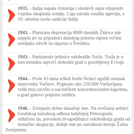
1935.
-
Italija napala Abisiniju i slomivši otpor etiopskih
vojnika okupirala zemlju. Liga naroda osudila agresiju, a
19. oktobra uvela sankcije Italiji.
1943.
-
Planirana deportacija 8000 danskih Židova nije
uspjela jer su pripadnici danskog pokreta otpora većinu
zemljaka odveli na sigurno u Švedsku.
1943.
-
Partizanske jedinice oslobodile Tuzlu. Tuzla je u
tom trenutku najveći slobodni grad u porobljenoj Evropi.
1944.
-
Posle 63 dana teških borbi Nemci ugušili ustanak
stanovnika Varšave. Poginulo oko 250.000 Varšavljana,
velik broj završio u nacističkim koncentracionim logorima,
a grad gotovo potpuno uništen.
1946.
-
Zrenjanin dobio današnje ime. Na svečanoj sednici
Gradskog narodnog odbora tadašnjeg Petrovgrada
odlučeno da, povodom dvogodišnjice oslobođenja grada od
nemačke okupacije, dobije ime po narodnom heroju Žarku
Zrenjaninu.