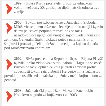
1999.
-
Kina i Rusija proslavile, prvom zajedničkom
vojnom vežbom, 50. godišnjicu diplomatskih odnosa dve
zemlje.
2000.
-
Tokom postizborne krize u Jugoslaviji Slobodan
Milošević se putem državne televizije obratio naciji i izjavio
da mu je „savest potpuno mirna“, dok se talas
nezadovoljstva njegovom višegodišnjom vladavinom širio
zemljom. Generalni štrajk i blokade puteva paralisali Srbiju,
štrajkovi i protesti počeli i u državnim medijima koji su do tada bili
pod Miloševićevom kontrolom.
2002.
-
Bivša predsednica Republike Srpske Biljana Plavšić
izjavila, preko video-veze s tribunalom u Hagu, da se oseća
krivom po tački optužnice koja je tereti za zločin protiv
čovečnosti tokom rata u Bosni i Hercegovini, a Tužilaštvo
povuklo preostalih sedam tačaka optužnice, među kojima i onu za
genocid.
2003.
-
Južnoafrički pisac Džon Maksvel Kuci dobio
Nobelovu nagradu za književnost za 2003.