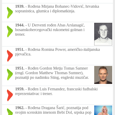
1939.
-
Rođena Mirjana Bohanec-Vidović, hrvatska
sopranistica, glumica i diplomatkinja.
1944.
-
U Derventi rođen Abas Arslanagić,
bosanskohercegovački rukometni golman i
trener.
1951.
-
Rođena Romina Power, američko-italijanska
pjevačica.
1951.
-
Rođen Gordon Metju Tomas Samner
(engl. Gordon Matthew Thomas Sumner),
poznatiji po nadimku Sting, engleski muzičar.
1959.
-
Rođen Luis Fernandez, francuski fudbalski
reprezentativac i trener.
1962.
-
Rođena Dragana Šarić, poznatija pod
svojim scenskim imenom Bebi Dol, srpska pop