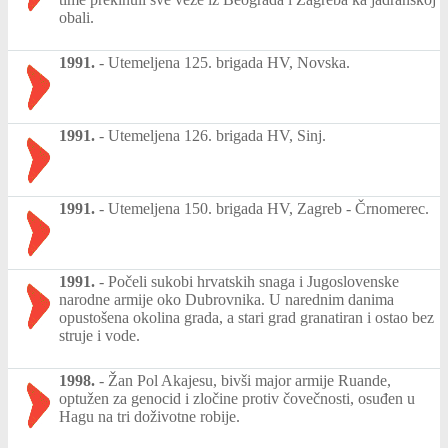
obali.
1991.
-
Utemeljena 125. brigada HV, Novska.
1991.
-
Utemeljena 126. brigada HV, Sinj.
1991.
-
Utemeljena 150. brigada HV, Zagreb - Črnomerec.
1991.
-
Počeli sukobi hrvatskih snaga i Jugoslovenske
narodne armije oko Dubrovnika. U narednim danima
opustošena okolina grada, a stari grad granatiran i ostao bez
struje i vode.
1998.
-
Žan Pol Akajesu, bivši major armije Ruande,
optužen za genocid i zločine protiv čovečnosti, osuđen u
Hagu na tri doživotne robije.