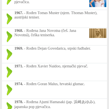
pjevačica.
1967.
-
Rođen Tomas Muster (njem. Thomas Muster),
austrijski teniser.
1968.
-
Rođena Jana Novotna (češ. Jana
Novotná), češka teniserka.
1969.
-
Rođen Dejan Govedarica, srpski fudbaler.
1971.
-
Rođen Xavier Naidoo, njemački pjevač.
1974.
-
Rođen Goran Malus, hrvatski glumac.
1978.
-
Rođena Ajumi Hamasaki (jap. 浜崎あゆみ),
japanska pop pjevačica.