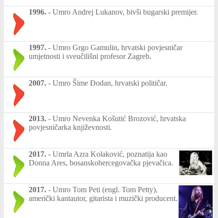
1996.
-
Umro Andrej Lukanov, bivši bugarski premijer.
1997.
-
Umro Grgo Gamulin, hrvatski povjesničar
umjetnosti i sveučilišni profesor Zagreb.
2007.
-
Umro Šime Đodan, hrvatski političar.
2013.
-
Umro Nevenka Košutić Brozović, hrvatska
povjesničarka književnosti.
2017.
-
Umrla Azra Kolaković, poznatija kao
Donna Ares, bosanskohercegovačka pjevačica.
2017.
-
Umro Tom Peti (engl. Tom Petty),
američki kantautor, gitarista i muzički producent.