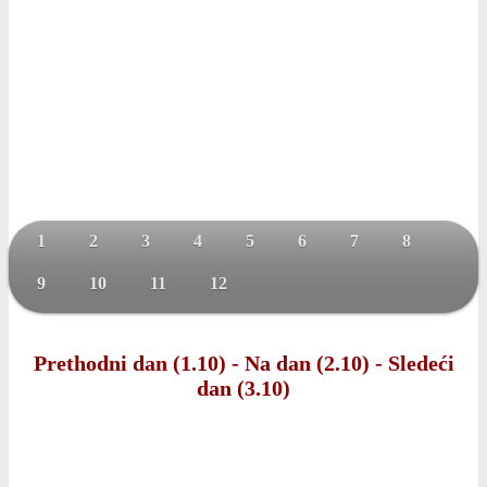
1
2
3
4
5
6
7
8
9
10
11
12
Prethodni dan (1.10)
-
Na dan (2.10)
-
Sledeći
dan (3.10)