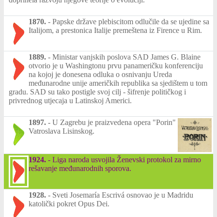
1870.
-
Papske države plebiscitom odlučile da se ujedine sa
Italijom, a prestonica Italije premeštena iz Firence u Rim.
1889.
-
Ministar vanjskih poslova SAD James G. Blaine
otvorio je u Washingtonu prvu panameričku konferenciju
na kojoj je donesena odluka o osnivanju Ureda
međunarodne unije američkih republika sa sjedištem u tom
gradu. SAD su tako postigle svoj cilj - šifrenje političkog i
privrednog utjecaja u Latinskoj Americi.
1897.
-
U Zagrebu je praizvedena opera "Porin"
Vatroslava Lisinskog.
1924.
-
Liga naroda usvojila Ženevski protokol za mirno
rešavanje međunarodnih sporova.
1928.
-
Sveti Josemaría Escrivá osnovao je u Madridu
katolički pokret Opus Dei.