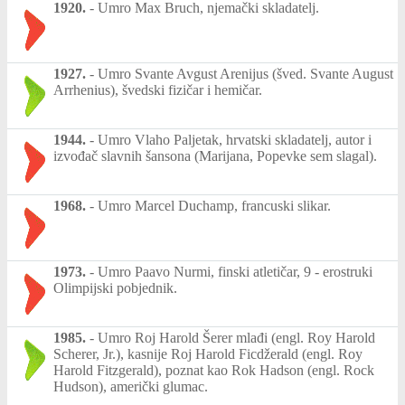
1920.
-
Umro Max Bruch, njemački skladatelj.
1927.
-
Umro Svante Avgust Arenijus (šved. Svante August
Arrhenius), švedski fizičar i hemičar.
1944.
-
Umro Vlaho Paljetak, hrvatski skladatelj, autor i
izvođač slavnih šansona (Marijana, Popevke sem slagal).
1968.
-
Umro Marcel Duchamp, francuski slikar.
1973.
-
Umro Paavo Nurmi, finski atletičar, 9 - erostruki
Olimpijski pobjednik.
1985.
-
Umro Roj Harold Šerer mlađi (engl. Roy Harold
Scherer, Jr.), kasnije Roj Harold Ficdžerald (engl. Roy
Harold Fitzgerald), poznat kao Rok Hadson (engl. Rock
Hudson), američki glumac.