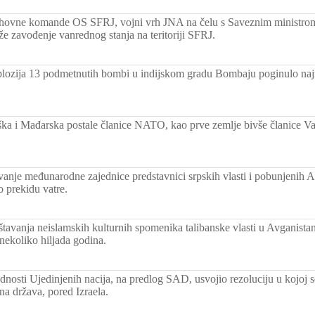
rhovne komande OS SFRJ, vojni vrh JNA na čelu s Saveznim ministro
e zavođenje vanrednog stanja na teritoriji SFRJ.
splozija 13 podmetnutih bombi u indijskom gradu Bombaju poginulo naj
ška i Mađarska postale članice NATO, kao prve zemlje bivše članice V
anje međunarodne zajednice predstavnici srpskih vlasti i pobunjenih A
o prekidu vatre.
štavanja neislamskih kulturnih spomenika talibanske vlasti u Avganistan
 nekoliko hiljada godina.
dnosti Ujedinjenih nacija, na predlog SAD, usvojio rezoluciju u kojoj s
na država, pored Izraela.