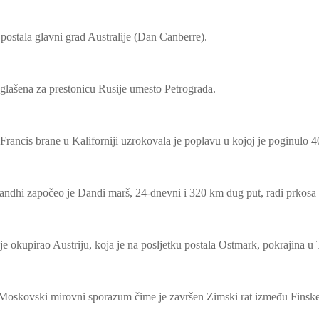
postala glavni grad Australije (Dan Canberre).
lašena za prestonicu Rusije umesto Petrograda.
Francis brane u Kaliforniji uzrokovala je poplavu u kojoj je poginulo 40
dhi započeo je Dandi marš, 24-dnevni i 320 km dug put, radi prkosa 
e okupirao Austriju, koja je na posljetku postala Ostmark, pokrajina u 
 Moskovski mirovni sporazum čime je završen Zimski rat između Finske