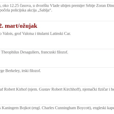
 oko 12.25 časova, u dvorištu Vlade ubijen premijer Srbije Zoran Đinđ
počela policijska akcija „Sablja“.
2. mart/ožujak
Valois, grof Valoisa i titularni Latinski Car.
Theophilus Desaguliers, francuski filozof.
e Berkeley, irski filozof.
f Robert Kirhof (njem. Gustav Robert Kirchhoff), njemački fizičar i h
 Kaningem Bojkot (engl. Charles Cunningham Boycott), engleski kape