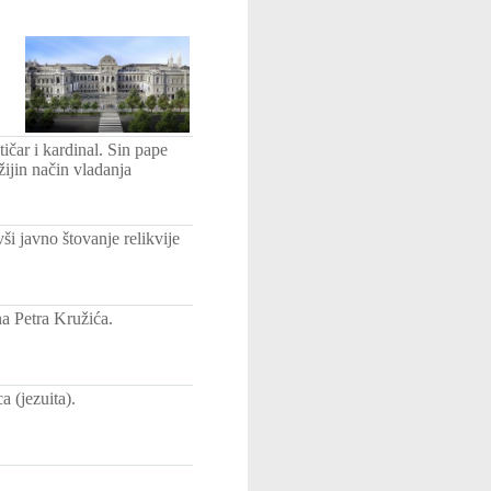
ičar i kardinal. Sin pape
ijin način vladanja
i javno štovanje relikvije
na Petra Kružića.
 (jezuita).