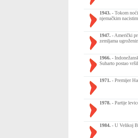
1943.
-
Tokom noći 1
njemačkim nacistima 
1947.
-
Američki pr
zemljama ugroženim
1966.
-
Indonežansk
Suharto postao vršil
1971.
-
Premijer Ha
1978.
-
Partije levi
1984.
-
U Velikoj Br