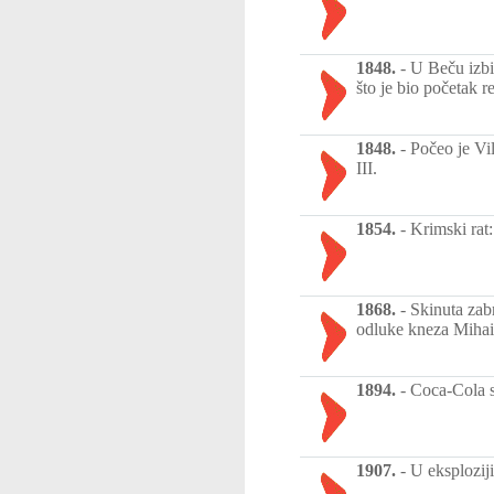
1848.
-
U Beču izbi
što je bio početak r
1848.
-
Počeo je Vil
III.
1854.
-
Krimski rat
1868.
-
Skinuta zab
odluke kneza Mihail
1894.
-
Coca-Cola s
1907.
-
U eksplozij