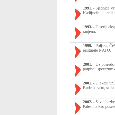
1991.
-
Sjednica V
Kadijevićem predlaž
1993.
-
U seriji ek
ranjeno.
1999.
-
Poljska, Če
pristupile NATO.
2001.
-
Uz posredov
potpisali sporazum 
2001.
-
U akciji uni
Bude u svetu, stara
2002.
-
Savet bezbe
Palestina kao poseb