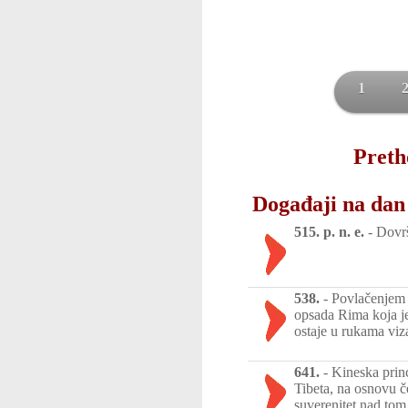
1
Preth
Događaji na dan
515. p. n. e.
-
Dovrš
538.
-
Povlačenjem 
opsada Rima koja je
ostaje u rukama viz
641.
-
Kineska prin
Tibeta, na osnovu č
suverenitet nad to