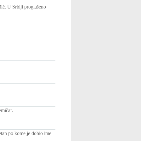
ić. U Srbiji proglašeno
emičar.
tan po kome je dobio ime