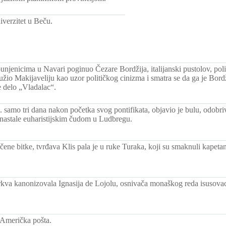
verzitet u Beču.
unjenicima u Navari poginuo Čezare Bordžija, italijanski pustolov, polit
žio Makijaveliju kao uzor političkog cinizma i smatra se da ga je Bordž
 delo „Vladalac“.
samo tri dana nakon početka svog pontifikata, objavio je bulu, odobrivš
nastale euharistijskim čudom u Ludbregu.
ene bitke, tvrđava Klis pala je u ruke Turaka, koji su smaknuli kapeta
rkva kanonizovala Ignasija de Lojolu, osnivača monaškog reda isusovaca
Američka pošta.