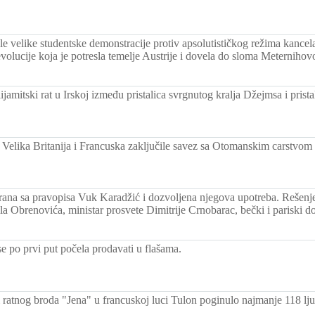
le velike studentske demonstracije protiv apsolutističkog režima kance
evolucije koja je potresla temelje Austrije i dovela do sloma Meterniho
ijamitski rat u Irskoj između pristalica svrgnutog kralja Džejmsa i prist
: Velika Britanija i Francuska zaključile savez sa Otomanskim carstvom 
rana sa pravopisa Vuk Karadžić i dozvoljena njegova upotreba. Rešen
a Obrenovića, ministar prosvete Dimitrije Crnobarac, bečki i pariski d
e po prvi put počela prodavati u flašama.
i ratnog broda "Jena" u francuskoj luci Tulon poginulo najmanje 118 lju