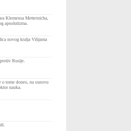
lara Klemensa Metternicha,
vog apsolutizma.
alica novog kralja Vilijama
protiv Rusije.
je o tome doneo, na osnovu
oktor nauka.
di.