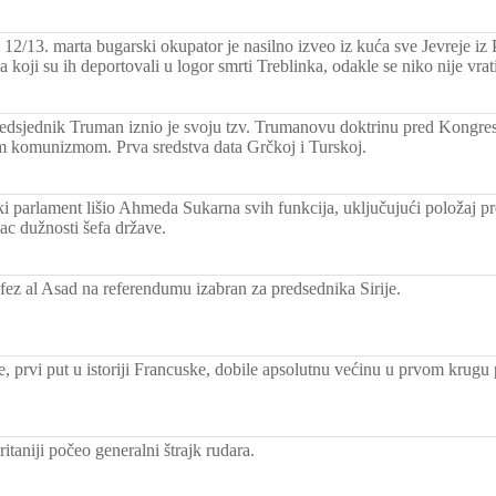
2/13. marta bugarski okupator je nasilno izveo iz kuća sve Jevreje iz P
koji su ih deportovali u logor smrti Treblinka, odakle se niko nije vrat
edsjednik Truman iznio je svoju tzv. Trumanovu doktrinu pred Kong
 komunizmom. Prva sredstva data Grčkoj i Turskoj.
i parlament lišio Ahmeda Sukarna svih funkcija, uključujući položaj pr
ac dužnosti šefa države.
fez al Asad na referendumu izabran za predsednika Sirije.
ce, prvi put u istoriji Francuske, dobile apsolutnu većinu u prvom krugu
itaniji počeo generalni štrajk rudara.