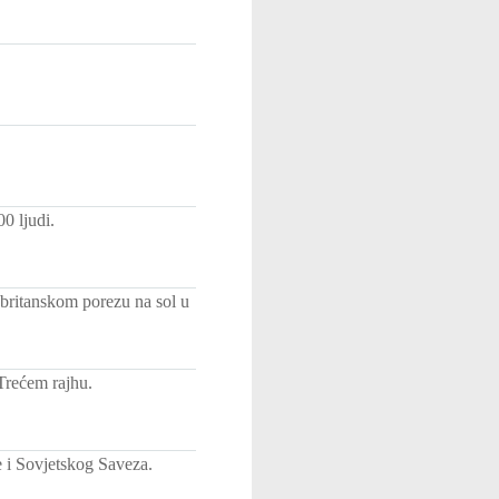
0 ljudi.
britanskom porezu na sol u
Trećem rajhu.
 i Sovjetskog Saveza.