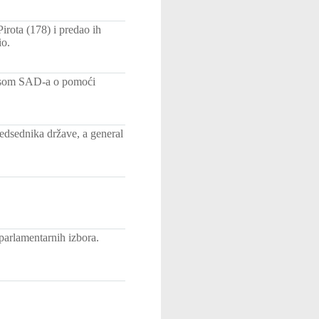
irota (178) i predao ih
io.
resom SAD-a o pomoći
edsednika države, a general
 parlamentarnih izbora.