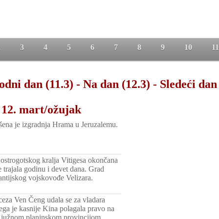
2
3
4
5
6
7
8
9
10
11
odni dan (11.3)
-
Na dan (12.3)
-
Sledeći dan 
 12. mart/ožujak
ena je izgradnja Hrama u Jeruzalemu.
ostrogotskog kralja Vitigesa okončana
 trajala godinu i devet dana. Grad
antijskog vojskovođe Velizara.
ceza Ven Čeng udala se za vladara
ega je kasnije Kina polagala pravo na
m južnom planinskom provincijom.