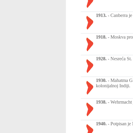
1913.
-
Canberra je 
1918.
-
Moskva prog
1928.
-
Nesreća St. 
1930.
-
Mahatma Gan
kolonijalnoj Indiji.
1938.
-
Wehrmacht j
1940.
-
Potpisan je