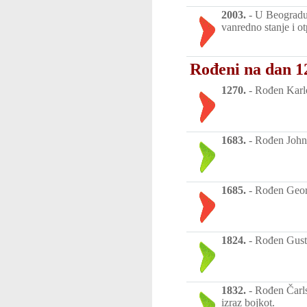
2003.
-
U Beogradu,
vanredno stanje i ot
Rođeni na dan 1
1270.
-
Rođen Karlo 
1683.
-
Rođen John 
1685.
-
Rođen Georg
1824.
-
Rođen Gusta
1832.
-
Rođen Čarls
izraz bojkot.