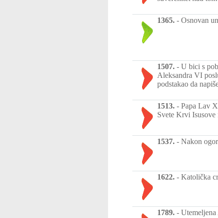
1365.
-
Osnovan uni
1507.
-
U bici s pob
Aleksandra VI poslu
podstakao da napiše
1513.
-
Papa Lav X. 
Svete Krvi Isusove 
1537.
-
Nakon ogorč
1622.
-
Katolička c
1789.
-
Utemeljena 