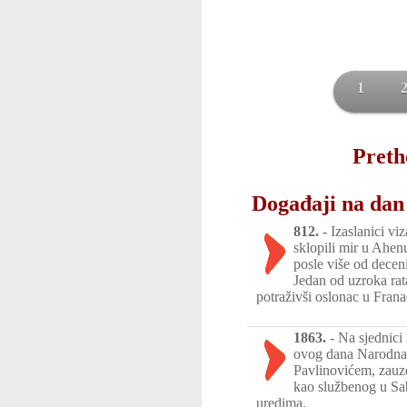
1
Preth
Događaji na dan 
812.
-
Izaslanici vi
sklopili mir u Ahe
posle više od deceni
Jedan od uzroka rata
potraživši oslonac u Fran
1863.
-
Na sjednici
ovog dana Narodna 
Pavlinovićem, zauze
kao službenog u Sab
uredima.