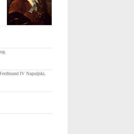
gog.
i Ferdinand IV Napuljski,