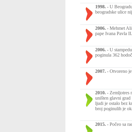
1998.
-
U Beogradu 
beogradske ulice nij
2006.
-
Mehmet Ali 
pape Ivana Pavla II
2006.
-
U stampedu,
poginula 362 hodoč
2007.
-
Otvoreno je
2010.
-
Zemljotres 
uništen glavni grad
ljudi je ostalo bez k
broj poginulih je o
2015.
-
Počeo sa ra