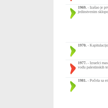
1969.
-
Izašao je p
jedinstvenim sklop
1970.
-
Kapitulacijo
1977.
-
Izraelci ma
vođu palestinskih te
1981.
-
Počela sa e