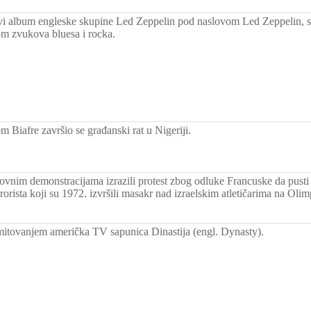
rvi album engleske skupine Led Zeppelin pod naslovom Led Zeppelin, s
om zvukova bluesa i rocka.
m Biafre završio se građanski rat u Nigeriji.
sovnim demonstracijama izrazili protest zbog odluke Francuske da pus
rorista koji su 1972. izvršili masakr nad izraelskim atletičarima na Oli
mitovanjem američka TV sapunica Dinastija (engl. Dynasty).