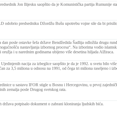
edsednik Jon Ilijesku saopštio da je Komunistička partija Rumunije st
 odobrio predsedniku Džordžu Bušu upotrebu vojne sile da bi prisilio
a dan posle ostavke šefa države Bendžedida Šadlija odložila drugu rund
mogućnošću nastavljanja izbornog procesa“. Na izborima vodio islamsk
ili oružja i u narednim godinama ubijeno više desetina hiljada Alžiraca.
Ujedinjenih nacija za izbeglice saopštio je da je 1992. u svetu bilo više
an za 3,5 miliona u odnosu na 1991, od čega tri miliona raseljeno i izbeg
jedinice u sastavu IFOR stigle u Bosnu i Hercegovinu, u prvoj zajedničk
nih zemalja posle Drugog svetskog rata.
h država potpisalo dokument o zabrani kloniranja ljudskih bića.