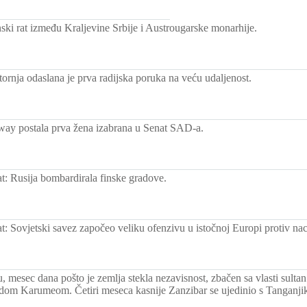
ski rat između Kraljevine Srbije i Austrougarske monarhije.
tornja odaslana je prva radijska poruka na veću udaljenost.
way postala prva žena izabrana u Senat SAD-a.
rat: Rusija bombardirala finske gradove.
rat: Sovjetski savez započeo veliku ofenzivu u istočnoj Europi protiv nac
 mesec dana pošto je zemlja stekla nezavisnost, zbačen sa vlasti sultan
om Karumeom. Četiri meseca kasnije Zanzibar se ujedinio s Tanganji