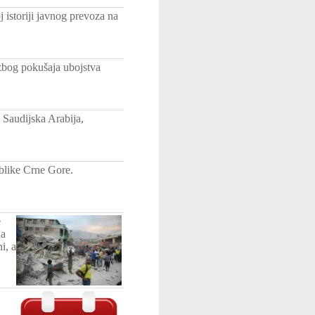
istoriji javnog prevoza na
zbog pokušaja ubojstva
Saudijska Arabija,
blike Crne Gore.
e
na
i, a