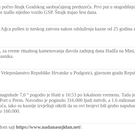
počeo štrajk Gradskog saobraćajnog preduzeća. Prvi put u stogodišnjoj 
e izašlo nijedno vozilo GSP. Štrajk trajao šest dana.
Ağca pušten iz turskog zatvora nakon odsluženja kazne od 25 godina 
.
 za vreme ritualnog kamenovanja đavola zadnjeg dana Hadža na Mini, 
asnika.
 Veleposlanstvo Republike Hrvatske u Podgorici, glavnom gradu Repu
magnitude 7,0 ° pogodio je Haiti u 16:53 po lokalnom vremenu. Tada j
 Port o Prens. Navodno je poginulo 316.000 ljudi mrtvih, a 1.6 miliona
uća, iako su kasnije izvještaji otkrili da su ovi brojevi bili grubo napuhan
ko 160.000.
dom sajt
https://www.nadanasnjidan.net/
.