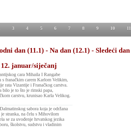
2
3
4
5
6
7
8
9
10
11
odni dan (11.1)
-
Na dan (12.1)
-
Sledeći dan 
12. januar/siječanj
zantijskog cara Mihaila I Rangabe
nu s franačkim carem Karlom Velikim,
je rata Vizantije i Franačkog carstva.
 bilo je to što je rimski papa,
ačkom carstvu, krunisao Karla Velikog.
 Dalmatinskog sabora koja je održana
je stranka, na čelu s Mihovilom
la se za uvođenje hrvatskog jezika
oru, školstvu, sudstvu i vladinim