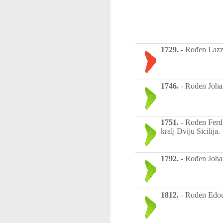
1729.
-
Rođen Lazzar
1746.
-
Rođen Johan
1751.
-
Rođen Ferdin
kralj Dviju Sicilija.
1792.
-
Rođen Johan
1812.
-
Rođen Edoua