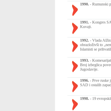
1990.
-
Rumunski pr
1991.
-
Kongres SAD
Kuvajt.
1992.
-
Vlada Alžir
obrazloživši to „ne
Islamisti se prihvat
1993.
-
Komesarijat 
Broj izbeglica poveć
Jugoslavije.
1996.
-
Prve ruske 
SAD i ostalih zapad
1998.
-
19 evropski