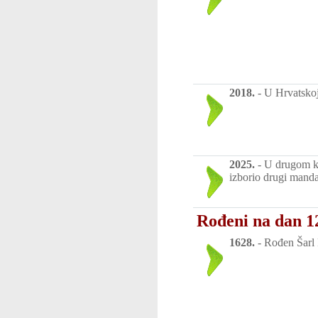
2018.
-
U Hrvatskoj
2025.
-
U drugom kr
izborio drugi manda
Rođeni na dan 12
1628.
-
Rođen Šarl P