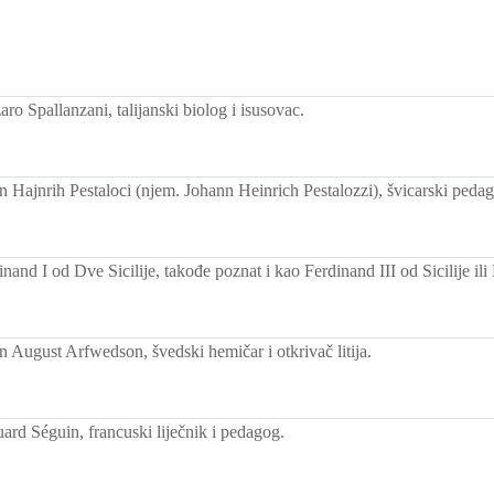
o Spallanzani, talijanski biolog i isusovac.
 Hajnrih Pestaloci (njem. Johann Heinrich Pestalozzi), švicarski peda
and I od Dve Sicilije, takođe poznat i kao Ferdinand III od Sicilije il
 August Arfwedson, švedski hemičar i otkrivač litija.
rd Séguin, francuski liječnik i pedagog.