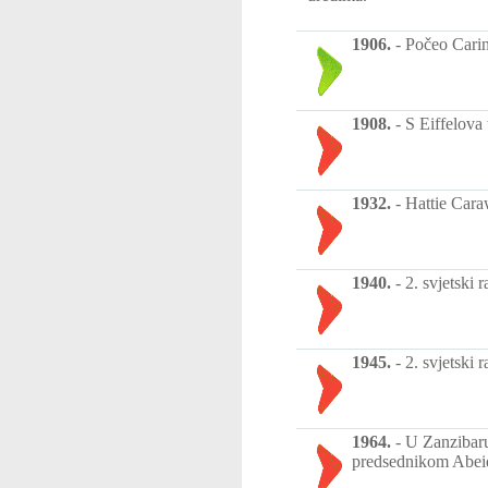
1906.
-
Počeo Carin
1908.
-
S Eiffelova 
1932.
-
Hattie Cara
1940.
-
2. svjetski 
1945.
-
2. svjetski 
1964.
-
U Zanzibaru,
predsednikom Abeid