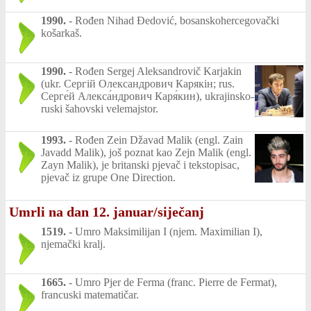
1990.
-
Rođen Nihad Đedović, bosanskohercegovački
košarkaš.
1990.
-
Rođen Sergej Aleksandrovič Karjakin
(ukr. Сергій Олександрович Карякін; rus.
Серге́й Алекса́ндрович Каря́кин), ukrajinsko-
ruski šahovski velemajstor.
1993.
-
Rođen Zein Džavad Malik (engl. Zain
Javadd Malik), još poznat kao Zejn Malik (engl.
Zayn Malik), je britanski pjevač i tekstopisac,
pjevač iz grupe One Direction.
Umrli na dan 12. januar/siječanj
1519.
-
Umro Maksimilijan I (njem. Maximilian I),
njemački kralj.
1665.
-
Umro Pjer de Ferma (franc. Pierre de Fermat),
francuski matematičar.