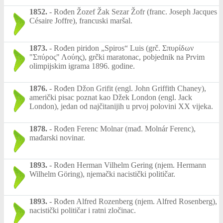
1852.
-
Rođen Žozef Žak Sezar Žofr (franc. Joseph Jacques
Césaire Joffre), francuski maršal.
1873.
-
Rođen piridon „Spiros“ Luis (grč. Σπυρίδων
"Σπύρος" Λούης), grčki maratonac, pobjednik na Prvim
olimpijskim igrama 1896. godine.
1876.
-
Rođen Džon Grifit (engl. John Griffith Chaney),
američki pisac poznat kao Džek London (engl. Jack
London), jedan od najčitanijih u prvoj polovini XX vijeka.
1878.
-
Rođen Ferenc Molnar (mađ. Molnár Ferenc),
mađarski novinar.
1893.
-
Rođen Herman Vilhelm Gering (njem. Hermann
Wilhelm Göring), njemački nacistički političar.
1893.
-
Rođen Alfred Rozenberg (njem. Alfred Rosenberg),
nacistički političar i ratni zločinac.