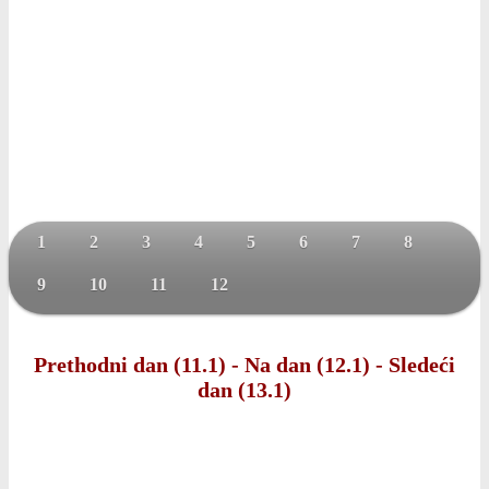
1
2
3
4
5
6
7
8
9
10
11
12
Prethodni dan (11.1)
-
Na dan (12.1)
-
Sledeći
dan (13.1)