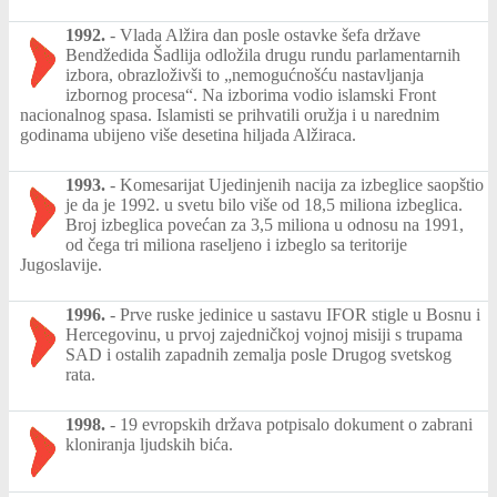
1992.
-
Vlada Alžira dan posle ostavke šefa države
Bendžedida Šadlija odložila drugu rundu parlamentarnih
izbora, obrazloživši to „nemogućnošću nastavljanja
izbornog procesa“. Na izborima vodio islamski Front
nacionalnog spasa. Islamisti se prihvatili oružja i u narednim
godinama ubijeno više desetina hiljada Alžiraca.
1993.
-
Komesarijat Ujedinjenih nacija za izbeglice saopštio
je da je 1992. u svetu bilo više od 18,5 miliona izbeglica.
Broj izbeglica povećan za 3,5 miliona u odnosu na 1991,
od čega tri miliona raseljeno i izbeglo sa teritorije
Jugoslavije.
1996.
-
Prve ruske jedinice u sastavu IFOR stigle u Bosnu i
Hercegovinu, u prvoj zajedničkoj vojnoj misiji s trupama
SAD i ostalih zapadnih zemalja posle Drugog svetskog
rata.
1998.
-
19 evropskih država potpisalo dokument o zabrani
kloniranja ljudskih bića.