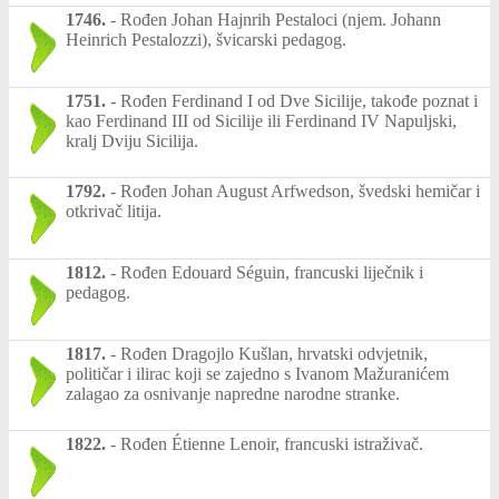
1746.
-
Rođen Johan Hajnrih Pestaloci (njem. Johann
Heinrich Pestalozzi), švicarski pedagog.
1751.
-
Rođen Ferdinand I od Dve Sicilije, takođe poznat i
kao Ferdinand III od Sicilije ili Ferdinand IV Napuljski,
kralj Dviju Sicilija.
1792.
-
Rođen Johan August Arfwedson, švedski hemičar i
otkrivač litija.
1812.
-
Rođen Edouard Séguin, francuski liječnik i
pedagog.
1817.
-
Rođen Dragojlo Kušlan, hrvatski odvjetnik,
političar i ilirac koji se zajedno s Ivanom Mažuranićem
zalagao za osnivanje napredne narodne stranke.
1822.
-
Rođen Étienne Lenoir, francuski istraživač.