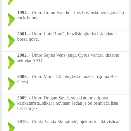
1994.
-
Umro Goran Ivandić - Ipe, bosanskohercegovački
rock-bubnjar.
2001.
-
Umro Luíz Bonfá, brazilski gitarist i skladatelj
bossa nove.
2002.
-
Umro Sajrus Vens (engl. Cyrus Vance), državni
sekretar SAD.
2003.
-
Umro Moris Gib, engleski muzičar (grupa Bee
Gees).
2009.
-
Umro Dragan Savić, srpski autor stripova,
karikaturista, slikar i novinar. Jedan je od osnivača lista
Ošišani jež.
2010.
-
Umrla Vanda Skuratovič, bjeloruska aktivistica.