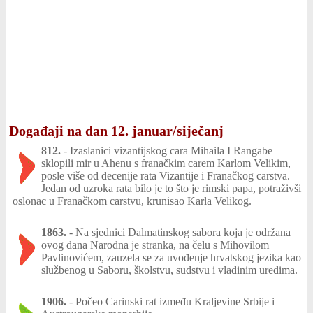
Događaji na dan 12. januar/siječanj
812.
-
Izaslanici vizantijskog cara Mihaila I Rangabe
sklopili mir u Ahenu s franačkim carem Karlom Velikim,
posle više od decenije rata Vizantije i Franačkog carstva.
Jedan od uzroka rata bilo je to što je rimski papa, potraživši
oslonac u Franačkom carstvu, krunisao Karla Velikog.
1863.
-
Na sjednici Dalmatinskog sabora koja je održana
ovog dana Narodna je stranka, na čelu s Mihovilom
Pavlinovićem, zauzela se za uvođenje hrvatskog jezika kao
službenog u Saboru, školstvu, sudstvu i vladinim uredima.
1906.
-
Počeo Carinski rat između Kraljevine Srbije i