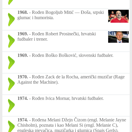
1968.
-
Rođen Bogoljub Mitić — Đoša, srpski
glumac i humorista.
1969.
-
Rođen Robert Prosinečki, hrvatski
fudbaler i trener.
1969.
-
Rođen Boško Bošković, slovenski fudbaler.
1970.
-
Rođen Zack de la Rocha, američki muzičar (Rage
Against the Machine).
1974.
-
Rođen Ivica Mornar, hrvatski fudbaler.
1974.
-
Rođena Melani Džejn Čizom (engl. Melanie Jayne
Chisholm), poznata i kao Melani Si (engl. Melanie C),
engleska pjevačica, muzičarka i glumica (Spajs Gerls).