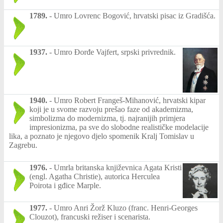
1789.
-
Umro Lovrenc Bogović, hrvatski pisac iz Gradišća.
1937.
-
Umro Đorđe Vajfert, srpski privrednik.
1940.
-
Umro Robert Frangeš-Mihanović, hrvatski kipar
koji je u svome razvoju prešao faze od akademizma,
simbolizma do modernizma, tj. najranijih primjera
impresionizma, pa sve do slobodne realističke modelacije
lika, a poznato je njegovo djelo spomenik Kralj Tomislav u
Zagrebu.
1976.
-
Umrla britanska književnica Agata Kristi
(engl. Agatha Christie), autorica Herculea
Poirota i gđice Marple.
1977.
-
Umro Anri Žorž Kluzo (franc. Henri-Georges
Clouzot), francuski režiser i scenarista.