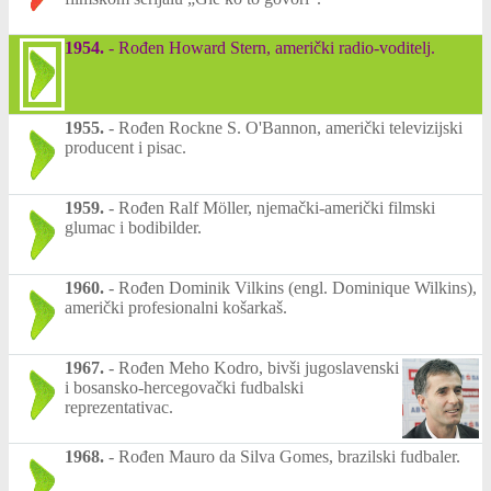
1954.
-
Rođen Howard Stern, američki radio-voditelj.
1955.
-
Rođen Rockne S. O'Bannon, američki televizijski
producent i pisac.
1959.
-
Rođen Ralf Möller, njemački-američki filmski
glumac i bodibilder.
1960.
-
Rođen Dominik Vilkins (engl. Dominique Wilkins),
američki profesionalni košarkaš.
1967.
-
Rođen Meho Kodro, bivši jugoslavenski
i bosansko-hercegovački fudbalski
reprezentativac.
1968.
-
Rođen Mauro da Silva Gomes, brazilski fudbaler.