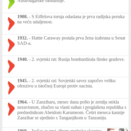
Austrougarske monarhije.
1908.
-
S Eiffelova tornja odaslana je prva radijska poruka
na veću udaljenost.
1932.
-
Hattie Caraway postala prva žena izabrana u Senat
SAD-a.
1940.
-
2. svjetski rat: Rusija bombardirala finske gradove.
1945.
-
2. svjetski rat: Sovjetski savez započeo veliku
ofenzivu u istočnoj Europi protiv nacista.
1964.
-
U Zanzibaru, mesec dana pošto je zemlja stekla
nezavisnost, zbačen sa vlasti sultan i proglašena republika s
predsednikom Abeidom Karumeom. Četiri meseca kasnije
Zanzibar se ujedinio s Tanganjikom u Tanzaniju.
1969.
-
Izašao je prvi album engleske skupine