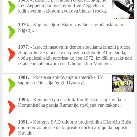
Led Zeppelin pod naslovom Led Zeppelin, s
jedinstvenim sklopom zvukova bluesa i rocka.
1970.
-
Kapitulacijom Biafre završio se građanski rat u
Nigeriji.
1977.
-
Izraelci masovnim demonstracijama izrazili protest
zbog odluke Francuske da pusti na slobodu Abu Dauda,
vođu palestinskih terorista koji su 1972. izvršili masakr nad
izraelskim atletičarima na Olimpijadi u Minhenu.
1981.
-
Počela sa emitovanjem američka TV
sapunica Dinastija (engl. Dynasty).
1990.
-
Rumunski predsednik Jon Ilijesku saopštio da je
Komunistička partija Rumunije stavljena van zakona.
1991.
-
Kongres SAD odobrio predsedniku Džordžu Bušu
upotrebu vojne sile da bi prisilio iračku armiju da napusti
Kuvajt.