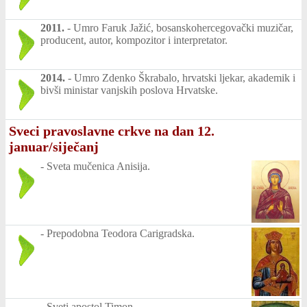
2011.
-
Umro Faruk Jažić, bosanskohercegovački muzičar,
producent, autor, kompozitor i interpretator.
2014.
-
Umro Zdenko Škrabalo, hrvatski ljekar, akademik i
bivši ministar vanjskih poslova Hrvatske.
Sveci pravoslavne crkve na dan 12.
januar/siječanj
-
Sveta mučenica Anisija.
-
Prepodobna Teodora Carigradska.
-
Sveti apostol Timon.