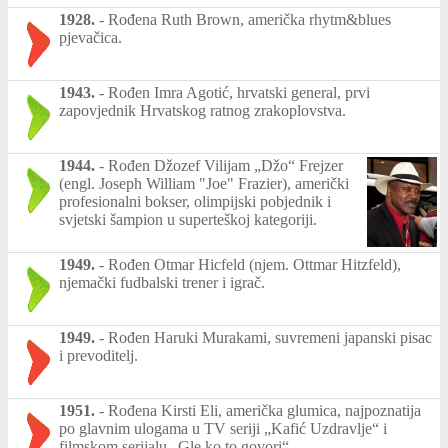
1928.
-
Rođena Ruth Brown, američka rhytm&blues
pjevačica.
1943.
-
Rođen Imra Agotić, hrvatski general, prvi
zapovjednik Hrvatskog ratnog zrakoplovstva.
1944.
-
Rođen Džozef Vilijam „Džo“ Frejzer
(engl. Joseph William "Joe" Frazier), američki
profesionalni bokser, olimpijski pobjednik i
svjetski šampion u superteškoj kategoriji.
1949.
-
Rođen Otmar Hicfeld (njem. Ottmar Hitzfeld),
njemački fudbalski trener i igrač.
1949.
-
Rođen Haruki Murakami, suvremeni japanski pisac
i prevoditelj.
1951.
-
Rođena Kirsti Eli, američka glumica, najpoznatija
po glavnim ulogama u TV seriji „Kafić Uzdravlje“ i
filmskom serijalu „Gle ko to govori“.