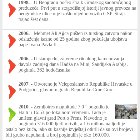
1998.
-
U Beogradu počeo štrajk Gradskog saobraćajnog
preduzeća. Prvi put u stogodišnjoj istoriji javnog prevoza na
beogradske ulice nije izašlo nijedno vozilo GSP. Štrajk
trajao šest dana.
2006.
-
Mehmet Ali Ağca pušten iz turskog zatvora nakon
odsluženja kazne od 25 godina zbog pokušaja ubojstva
pape Ivana Pavla II.
2006.
-
U stampedu, za vreme ritualnog kamenovanja
đavola zadnjeg dana Hadža na Mini, Saudijska Arabija,
poginula 362 hodočasnika.
2007.
-
Otvoreno je Veleposlanstvo Republike Hrvatske u
Podgorici, glavnom gradu Republike Crne Gore.
2010.
-
Zemljotres magnitude 7,0 ° pogodio je
Haiti u 16:53 po lokalnom vremenu. Tada je
uništen glavni grad Port o Prens. Navodno je
poginulo 316.000 ljudi mrtvih, a 1.6 milionana ljudi je
ostalo bez kuća, iako su kasnije izvještaji otkrili da su ovi brojevi
bili grubo napuhani, a broj poginulih je oko 160.000.