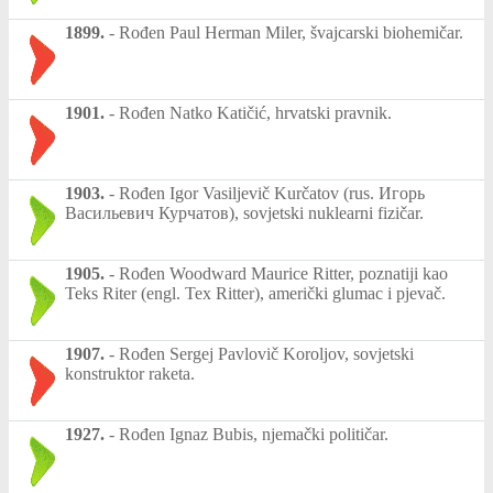
1899.
-
Rođen Paul Herman Miler, švajcarski biohemičar.
1901.
-
Rođen Natko Katičić, hrvatski pravnik.
1903.
-
Rođen Igor Vasiljevič Kurčatov (rus. Игорь
Васильевич Курчатов), sovjetski nuklearni fizičar.
1905.
-
Rođen Woodward Maurice Ritter, poznatiji kao
Teks Riter (engl. Tex Ritter), američki glumac i pjevač.
1907.
-
Rođen Sergej Pavlovič Koroljov, sovjetski
konstruktor raketa.
1927.
-
Rođen Ignaz Bubis, njemački političar.