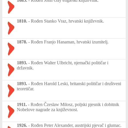
1685.
-
Rođen John Gay engleski književnik.
1810.
-
Rođen Stanko Vraz, hrvatski književnik.
1878.
-
Rođen Franjo Hanaman, hrvatski izumitelj.
1893.
-
Rođen Walter Ulbricht, njemački političar i
državnik.
1893.
-
Rođen Harold Leski, britanski političar i društveni
teoretičar.
1911.
-
Rođen Čzeslaw Milosz, poljski pjesnik i dobitnik
Nobelove nagrade za književnost.
1926.
-
Rođen Peter Alexander, austrijski pjevač i glumac.