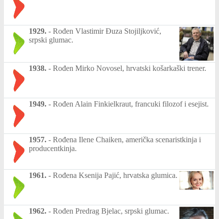
1929.
-
Rođen Vlastimir Đuza Stojiljković,
srpski glumac.
1938.
-
Rođen Mirko Novosel, hrvatski košarkaški trener.
1949.
-
Rođen Alain Finkielkraut, francuki filozof i esejist.
1957.
-
Rođena Ilene Chaiken, američka scenaristkinja i
producentkinja.
1961.
-
Rođena Ksenija Pajić, hrvatska glumica.
1962.
-
Rođen Predrag Bjelac, srpski glumac.