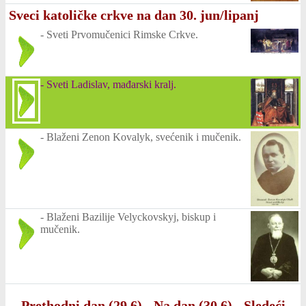
Sveci katoličke crkve na dan 30. jun/lipanj
-
Sveti Prvomučenici Rimske Crkve.
-
Sveti Ladislav, mađarski kralj.
-
Blaženi Zenon Kovalyk, svećenik i mučenik.
-
Blaženi Bazilije Velyckovskyj, biskup i
mučenik.
Prethodni dan (29.6)
-
Na dan (30.6)
-
Sledeći