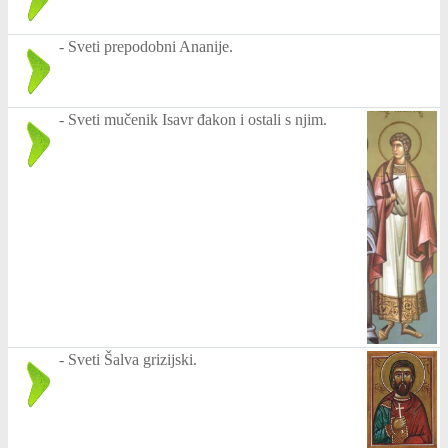
-
Sveti prepodobni Ananije.
-
Sveti mučenik Isavr đakon i ostali s njim.
-
Sveti Šalva grizijski.