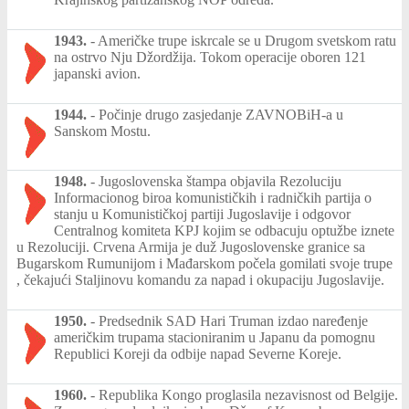
1943.
-
Američke trupe iskrcale se u Drugom svetskom ratu
na ostrvo Nju Džordžija. Tokom operacije oboren 121
japanski avion.
1944.
-
Počinje drugo zasjedanje ZAVNOBiH-a u
Sanskom Mostu.
1948.
-
Jugoslovenska štampa objavila Rezoluciju
Informacionog biroa komunističkih i radničkih partija o
stanju u Komunističkoj partiji Jugoslavije i odgovor
Centralnog komiteta KPJ kojim se odbacuju optužbe iznete
u Rezoluciji. Crvena Armija je duž Jugoslovenske granice sa
Bugarskom Rumunijom i Mađarskom počela gomilati svoje trupe
, čekajući Staljinovu komandu za napad i okupaciju Jugoslavije.
1950.
-
Predsednik SAD Hari Truman izdao naređenje
američkim trupama stacioniranim u Japanu da pomognu
Republici Koreji da odbije napad Severne Koreje.
1960.
-
Republika Kongo proglasila nezavisnost od Belgije.