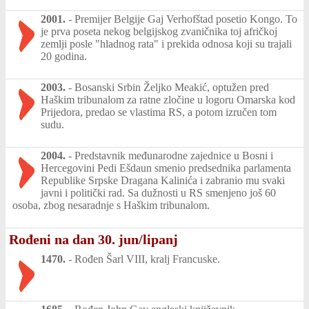
2001.
-
Premijer Belgije Gaj Verhofštad posetio Kongo. To
je prva poseta nekog belgijskog zvaničnika toj afričkoj
zemlji posle "hladnog rata" i prekida odnosa koji su trajali
20 godina.
2003.
-
Bosanski Srbin Željko Meakić, optužen pred
Haškim tribunalom za ratne zločine u logoru Omarska kod
Prijedora, predao se vlastima RS, a potom izručen tom
sudu.
2004.
-
Predstavnik međunarodne zajednice u Bosni i
Hercegovini Pedi Ešdaun smenio predsednika parlamenta
Republike Srpske Dragana Kalinića i zabranio mu svaki
javni i politički rad. Sa dužnosti u RS smenjeno još 60
osoba, zbog nesaradnje s Haškim tribunalom.
Rođeni na dan 30. jun/lipanj
1470.
-
Rođen Šarl VIII, kralj Francuske.