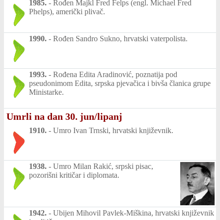
1985.
-
Rođen Majkl Fred Felps (engl. Michael Fred
Phelps), američki plivač.
1990.
-
Rođen Sandro Sukno, hrvatski vaterpolista.
1993.
-
Rođena Edita Aradinović, poznatija pod
pseudonimom Edita, srpska pjevačica i bivša članica grupe
Ministarke.
Umrli na dan 30. jun/lipanj
1910.
-
Umro Ivan Trnski, hrvatski književnik.
1938.
-
Umro Milan Rakić, srpski pisac,
pozorišni kritičar i diplomata.
1942.
-
Ubijen Mihovil Pavlek-Miškina, hrvatski književnik