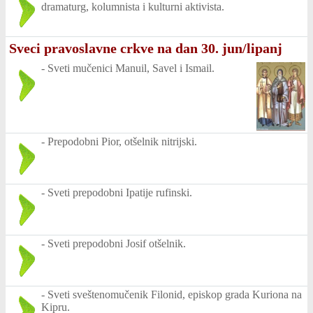
dramaturg, kolumnista i kulturni aktivista.
Sveci pravoslavne crkve na dan 30. jun/lipanj
-
Sveti mučenici Manuil, Savel i Ismail.
-
Prepodobni Pior, otšelnik nitrijski.
-
Sveti prepodobni Ipatije rufinski.
-
Sveti prepodobni Josif otšelnik.
-
Sveti sveštenomučenik Filonid, episkop grada Kuriona na
Kipru.