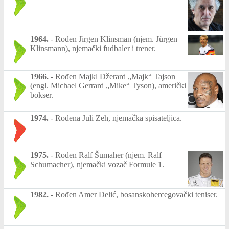
1964.
-
Rođen Jirgen Klinsman (njem. Jürgen
Klinsmann), njemački fudbaler i trener.
1966.
-
Rođen Majkl Džerard „Majk“ Tajson
(engl. Michael Gerrard „Mike“ Tyson), američki
bokser.
1974.
-
Rođena Juli Zeh, njemačka spisateljica.
1975.
-
Rođen Ralf Šumaher (njem. Ralf
Schumacher), njemački vozač Formule 1.
1982.
-
Rođen Amer Delić, bosanskohercegovački teniser.