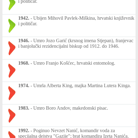
i političar.
1942.
-
Ubijen Mihovil Pavlek-Miškina, hrvatski književnik
i političar.
1946.
-
Umro Jozo Garić (krsnog imena Stjepan), franjevac
i banjolučki rezidencijalni biskup od 1912. do 1946.
1968.
-
Umro Franjo Košćec, hrvatski entomolog.
1974.
-
Umrla Alberta King, majka Martina Lutera Kinga.
1983.
-
Umro Boro Andov, makedonski pisac.
1992.
-
Poginuo Nevzet Nanić, komandir voda za
specijalna dejstva "Gazije"; brat komandira Izeta Nanića.