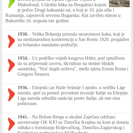
Makedoniji. Usledila bitka na Bregalnici kojom
je počeo Drugi balkanski rat, u koji je 10. jula ušla i
Rumunija, zaposevši severnu Bugarsku. Rat završen mirom u
Bukureštu 10. avgusta iste godine.
1930.
-
Velika Britanija priznala nezavisnost Iraka, koji je
na međunarodnoj konferenciji u San Remu 1920. proglašen
za britansko mandatno područje.
1934.
-
Uz podršku vojnih krugova Hitler, pod optužbom
da su pripremali zaveru, likvidirao na stotine bliskih
saradnika, "Noć dugih noževa", među njima Ernsta Rema i
Gregora Štrasera.
1936.
-
Etiopski car Haile Selasije I uputio, u sedištu Lige
naroda, apel za pomoć povodom invazije Italije na Etiopiju.
Liga naroda odredila sankcije protiv Italije, ali one nisu
poštovane.
1941.
-
Na Belom Bregu u okolini Zaječara održano
savetovanje OK KPJ za Timočku Krajinu na kom je doneta
odluka o formiranju Boljevačkog, Timočko-Zaglavskog i
Krajinskog partizanskog NOP odreda.