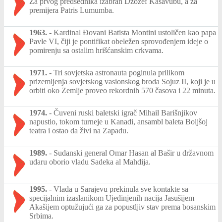
Za prvog predsednika izabran Džozef Kasavubu, a za
premijera Patris Lumumba.
1963.
-
Kardinal Đovani Batista Montini ustoličen kao papa
Pavle VI, čiji je pontifikat obeležen sprovođenjem ideje o
pomirenju sa ostalim hrišćanskim crkvama.
1971.
-
Tri sovjetska astronauta poginula prilikom
prizemljenja sovjetskog vasionskog broda Sojuz II, koji je u
orbiti oko Zemlje proveo rekordnih 570 časova i 22 minuta.
1974.
-
Čuveni ruski baletski igrač Mihail Barišnjikov
napustio, tokom turneje u Kanadi, ansambl baleta Boljšoj
teatra i ostao da živi na Zapadu.
1989.
-
Sudanski general Omar Hasan al Bašir u državnom
udaru oborio vladu Sadeka al Mahdija.
1995.
-
Vlada u Sarajevu prekinula sve kontakte sa
specijalnim izaslanikom Ujedinjenih nacija Jasušijem
Akašijem optužujući ga za popustljiv stav prema bosanskim
Srbima.