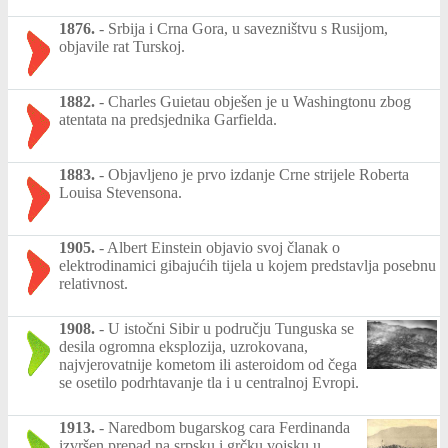
1876.
-
Srbija i Crna Gora, u savezništvu s Rusijom,
objavile rat Turskoj.
1882.
-
Charles Guietau obješen je u Washingtonu zbog
atentata na predsjednika Garfielda.
1883.
-
Objavljeno je prvo izdanje Crne strijele Roberta
Louisa Stevensona.
1905.
-
Albert Einstein objavio svoj članak o
elektrodinamici gibajućih tijela u kojem predstavlja posebnu
relativnost.
1908.
-
U istočni Sibir u području Tunguska se
desila ogromna eksplozija, uzrokovana,
najvjerovatnije kometom ili asteroidom od čega
se osetilo podrhtavanje tla i u centralnoj Evropi.
1913.
-
Naredbom bugarskog cara Ferdinanda
izvršen prepad na srpsku i grčku vojsku u