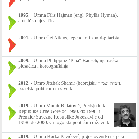
1995.
-
Umrla Filis Hajman (engl. Phyllis Hyman),
američka pjevačica.
2001.
-
Umro Čet Atkins, legendarni kantri-gitarista.
2009.
-
Umrla Philippine "Pina" Bausch, njemačka
plesačica i koreografkinja.
2012.
-
Umro Jitzhak Shamir (hebrejski: יצחק שמיר‎),
izraelski političar i državnik.
2019.
-
Umro Momir Bulatović, Predsjednik
Republike Crne Gore od 1990. do 1998. i
Premijer Savezne Republike Jugoslavije od
1998. do 2000. Crnogorski političar i državnik.
2019.
-
Umrla Borka Pavićević, jugoslovenski i srpski