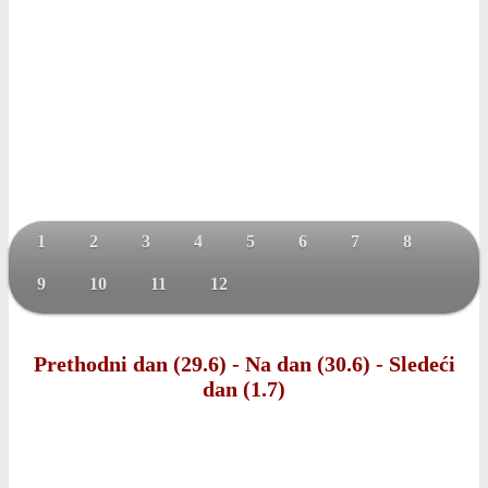
1
2
3
4
5
6
7
8
9
10
11
12
Prethodni dan (29.6)
-
Na dan (30.6)
-
Sledeći
dan (1.7)