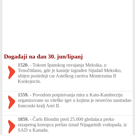
Događaji na dan 30. jun/lipanj
1520.
-
Tokom španskog osvajanja Meksika, u
Tenočtitlanu, gde je kasnije izgrađen Sijudad Meksiko,
ubijen poslednji car Asteškog carstva Montezuma II
Ksokojocin.
1559.
-
Povodom potpisivanja mira u Kato-Kambreziju
organizovane su viteške igre u kojima je nesrećno nastradao
francuski kralj Anri II.
1859.
-
Čarls Blondin pred 25.000 gledalaca preko
razapetog konopca prešao iznad Nijagarinih vodopada, iz
SAD u Kanadu.