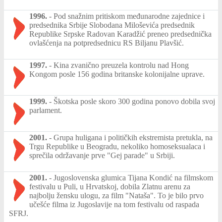
1996.
-
Pod snažnim pritiskom međunarodne zajednice i
predsednika Srbije Slobodana Miloševića predsednik
Republike Srpske Radovan Karadžić preneo predsednička
ovlašćenja na potpredsednicu RS Biljanu Plavšić.
1997.
-
Kina zvanično preuzela kontrolu nad Hong
Kongom posle 156 godina britanske kolonijalne uprave.
1999.
-
Škotska posle skoro 300 godina ponovo dobila svoj
parlament.
2001.
-
Grupa huligana i političkih ekstremista pretukla, na
Trgu Republike u Beogradu, nekoliko homoseksualaca i
sprečila održavanje prve "Gej parade" u Srbiji.
2001.
-
Jugoslovenska glumica Tijana Kondić na filmskom
festivalu u Puli, u Hrvatskoj, dobila Zlatnu arenu za
najbolju žensku ulogu, za film "Nataša". To je bilo prvo
učešće filma iz Jugoslavije na tom festivalu od raspada
SFRJ.