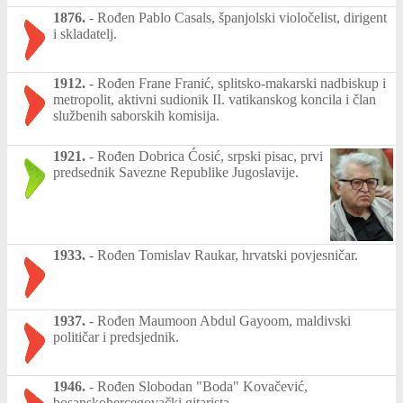
1876.
-
Rođen Pablo Casals, španjolski violočelist, dirigent
i skladatelj.
1912.
-
Rođen Frane Franić, splitsko-makarski nadbiskup i
metropolit, aktivni sudionik II. vatikanskog koncila i član
službenih saborskih komisija.
1921.
-
Rođen Dobrica Ćosić, srpski pisac, prvi
predsednik Savezne Republike Jugoslavije.
1933.
-
Rođen Tomislav Raukar, hrvatski povjesničar.
1937.
-
Rođen Maumoon Abdul Gayoom, maldivski
političar i predsjednik.
1946.
-
Rođen Slobodan "Boda" Kovačević,
bosanskohercegovački gitarista.