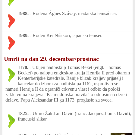
1988.
-
Rođena Ágnes Szávay, mađarska tenisačica.
1989.
-
Rođen Kei Nišikori, japanski teniser.
Umrli na dan 29. decembar/prosinac
1170.
-
Ubijen nadbiskup Tomas Beket (engl. Thomas
Becket) po nalogu engleskog kralja Henrija II pred oltarom
Kenterberijske katedrale. Ranije blizak kraljev prijatelj i
kancelar do izbora za nadbiskupa 1162, usprotivio se
nameri Henrija II da ograniči crkvenu vlast i odbio da položi
zakletvu na kraljeva "Klarendonska pravila" o odnosima crkve i
države. Papa Aleksandar III ga 1173. proglasio za sveca.
1825.
-
Umro Žak-Luj David (franc. Jacques-Louis David),
francuski slikar.