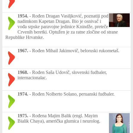
1954.
-
Rođen Dragan Vasiljković, poznatiji pod
nadimkom Kapetan Dragan. Bio je osnivač i
vođa srpske paravojne jedinice Knindže, preteče
Crvenih beretki. Optužen je za ratne zločine od strane
Republike Hrvatske.
1967.
-
Rođen Mihail Jakimovič, beloruski rukometaš.
1968.
-
Rođen Saša Udovič, slovenski fudbaler,
internacionalac.
1974.
-
Rođen Nolberto Solano, peruanski fudbaler.
1975.
-
Rođena Majim Balik (engl. Mayim
Bialik Chaya), američka glumica i neurolog.