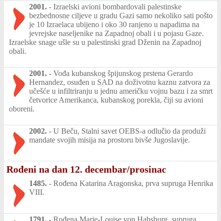
2001.
-
Izraelski avioni bombardovali palestinske
bezbednosne ciljeve u gradu Gazi samo nekoliko sati pošto
je 10 Izraelaca ubijeno i oko 30 ranjeno u napadima na
jevrejske naseljenike na Zapadnoj obali i u pojasu Gaze.
Izraelske snage ušle su u palestinski grad Dženin na Zapadnoj
obali.
2001.
-
Vođa kubanskog špijunskog prstena Gerardo
Hernandez, osuđen u SAD na doživotnu kaznu zatvora za
učešće u infiltriranju u jednu američku vojnu bazu i za smrt
četvorice Amerikanca, kubanskog porekla, čiji su avioni
oboreni.
2002.
-
U Beču, Stalni savet OEBS-a odlučio da produži
mandate svojih misija na prostoru bivše Jugoslavije.
Rođeni na dan 12. decembar/prosinac
1485.
-
Rođena Katarina Aragonska, prva supruga Henrika
VIII.
1791.
-
Rođena Marie-Louise von Habsburg, supruga