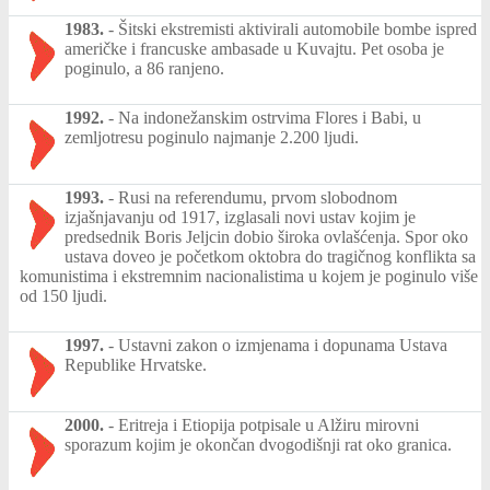
1983.
-
Šitski ekstremisti aktivirali automobile bombe ispred
američke i francuske ambasade u Kuvajtu. Pet osoba je
poginulo, a 86 ranjeno.
1992.
-
Na indonežanskim ostrvima Flores i Babi, u
zemljotresu poginulo najmanje 2.200 ljudi.
1993.
-
Rusi na referendumu, prvom slobodnom
izjašnjavanju od 1917, izglasali novi ustav kojim je
predsednik Boris Jeljcin dobio široka ovlašćenja. Spor oko
ustava doveo je početkom oktobra do tragičnog konflikta sa
komunistima i ekstremnim nacionalistima u kojem je poginulo više
od 150 ljudi.
1997.
-
Ustavni zakon o izmjenama i dopunama Ustava
Republike Hrvatske.
2000.
-
Eritreja i Etiopija potpisale u Alžiru mirovni
sporazum kojim je okončan dvogodišnji rat oko granica.