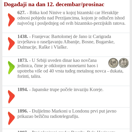
Događaji na dan 12. decembar/prosinac
627.
-
Bitka kod Ninive u kojoj bizantski car Heraklije
odnosi pobjedu nad Perzijancima, kojom je odlučen ishod
najvećeg i posljednjeg od svih bizantsko-perzijskih ratova.
1438.
-
Franjevac Bartolomej de Jano iz Carigrada
izvještava o raseljavanju Albanije, Bosne, Bugarske,
Dalmacije, Raške i Vlaške.
1873.
-
U Srbiji uveden dinar kao novčana
jedinica, čime je otklonjen monetarni haos i
upotreba više od 40 vrsta tuđeg metalnog novca - dukata,
forinti, talira.
1894.
-
Japanske trupe počele invaziju Koreje.
1896.
-
Đuljielmo Markoni u Londonu prvi put javno
prikazao bežičnu radiotelegrafiju.