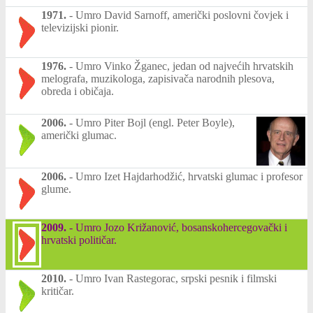
1971.
-
Umro David Sarnoff, američki poslovni čovjek i
televizijski pionir.
1976.
-
Umro Vinko Žganec, jedan od najvećih hrvatskih
melografa, muzikologa, zapisivača narodnih plesova,
obreda i običaja.
2006.
-
Umro Piter Bojl (engl. Peter Boyle),
američki glumac.
2006.
-
Umro Izet Hajdarhodžić, hrvatski glumac i profesor
glume.
2009.
-
Umro Jozo Križanović, bosanskohercegovački i
hrvatski političar.
2010.
-
Umro Ivan Rastegorac, srpski pesnik i filmski
kritičar.