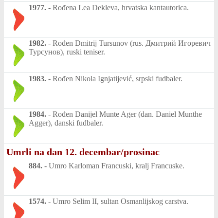
1977.
-
Rođena Lea Dekleva, hrvatska kantautorica.
1982.
-
Rođen Dmitrij Tursunov (rus. Дмитрий Игоревич
Турсунов), ruski teniser.
1983.
-
Rođen Nikola Ignjatijević, srpski fudbaler.
1984.
-
Rođen Danijel Munte Ager (dan. Daniel Munthe
Agger), danski fudbaler.
Umrli na dan 12. decembar/prosinac
884.
-
Umro Karloman Francuski, kralj Francuske.
1574.
-
Umro Selim II, sultan Osmanlijskog carstva.