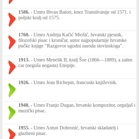
1586.
-
Umro Ištvan Batori, knez Transilvanije od 1571. i
poljski kralj od 1575.
1760.
-
Umro Andrija Kačić Miošić, hrvatski pjesnik,
filozofski pisac i kroničar, autor najpopularnije hrvatske
pučke knjige "Razgovor ugodni naroda slovinskoga".
1913.
-
Umro Menelik II, kralj Šoe (1866—1889), a zatim
car (neguša negasta) Etiopije.
1926.
-
Umro Jean Richepin, francuski književnik.
1948.
-
Umro Franjo Dugan, hrvatski kompozitor, orguljaš i
muzički pisac.
1955.
-
Umro Antun Dobronić, hrvatski skladatelj i
glazbeni pisac.