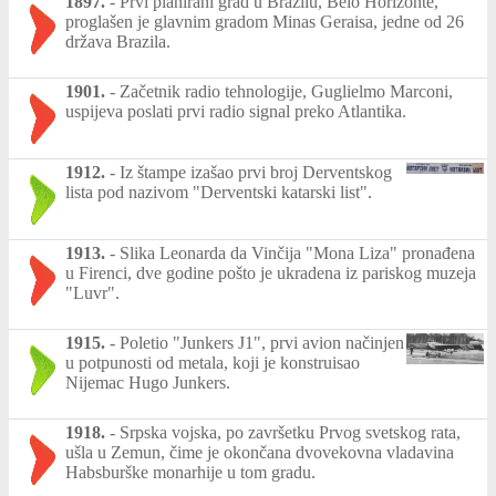
1897.
-
Prvi planirani grad u Brazilu, Belo Horizonte,
proglašen je glavnim gradom Minas Geraisa, jedne od 26
država Brazila.
1901.
-
Začetnik radio tehnologije, Guglielmo Marconi,
uspijeva poslati prvi radio signal preko Atlantika.
1912.
-
Iz štampe izašao prvi broj Derventskog
lista pod nazivom "Derventski katarski list".
1913.
-
Slika Leonarda da Vinčija "Mona Liza" pronađena
u Firenci, dve godine pošto je ukradena iz pariskog muzeja
"Luvr".
1915.
-
Poletio "Junkers J1", prvi avion načinjen
u potpunosti od metala, koji je konstruisao
Nijemac Hugo Junkers.
1918.
-
Srpska vojska, po završetku Prvog svetskog rata,
ušla u Zemun, čime je okončana dvovekovna vladavina
Habsburške monarhije u tom gradu.