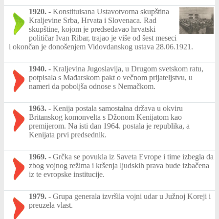
1920.
-
Konstituisana Ustavotvorna skupština
Kraljevine Srba, Hrvata i Slovenaca. Rad
skupštine, kojom je predsedavao hrvatski
političar Ivan Ribar, trajao je više od šest meseci
i okončan je donošenjem Vidovdanskog ustava 28.06.1921.
1940.
-
Kraljevina Jugoslavija, u Drugom svetskom ratu,
potpisala s Mađarskom pakt o večnom prijateljstvu, u
nameri da poboljša odnose s Nemačkom.
1963.
-
Kenija postala samostalna država u okviru
Britanskog komonvelta s Džonom Kenijatom kao
premijerom. Na isti dan 1964. postala je republika, a
Kenijata prvi predsednik.
1969.
-
Grčka se povukla iz Saveta Evrope i time izbegla da
zbog vojnog režima i kršenja ljudskih prava bude izbačena
iz te evropske institucije.
1979.
-
Grupa generala izvršila vojni udar u Južnoj Koreji i
preuzela vlast.