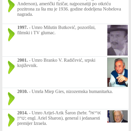
Anderson), američki fizičar, najpoznatiji po otkriću
pozitrona za šta mu je 1936. godine dodeljena Nobelova
nagrada.
1997.
-
Umro Milutin Butković, pozorišni,
filmski i TV glumac.
2001.
-
Umro Branko V. Radičević, srpski
književnik.
2010.
-
Umrla Miep Gies, nizozemska humanitarka.
2014.
-
Umro Arijel-Arik Šaron (hebr. 'אריאל
שרון; engl. Ariel Sharon), general i jedanaesti
premijer Izraela.