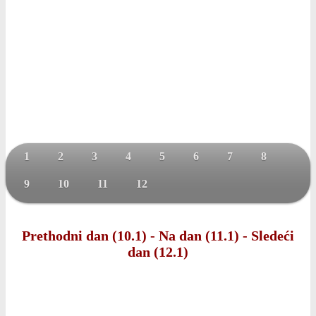
1
2
3
4
5
6
7
8
9
10
11
12
Prethodni dan (10.1)
-
Na dan (11.1)
-
Sledeći
dan (12.1)