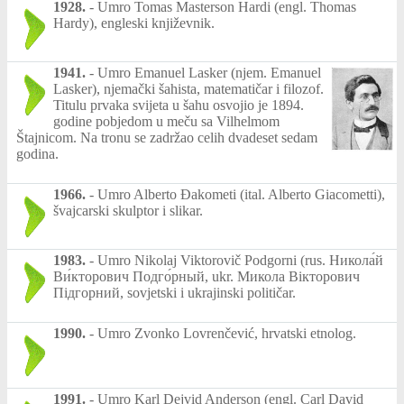
1928.
-
Umro Tomas Masterson Hardi (engl. Thomas
Hardy), engleski književnik.
1941.
-
Umro Emanuel Lasker (njem. Emanuel
Lasker), njemački šahista, matematičar i filozof.
Titulu prvaka svijeta u šahu osvojio je 1894.
godine pobjedom u meču sa Vilhelmom
Štajnicom. Na tronu se zadržao celih dvadeset sedam
godina.
1966.
-
Umro Alberto Đakometi (ital. Alberto Giacometti),
švajcarski skulptor i slikar.
1983.
-
Umro Nikolaj Viktorovič Podgorni (rus. Никола́й
Ви́кторович Подго́рный, ukr. Микола Вікторович
Підгорний, sovjetski i ukrajinski političar.
1990.
-
Umro Zvonko Lovrenčević, hrvatski etnolog.
1991.
-
Umro Karl Dejvid Anderson (engl. Carl David