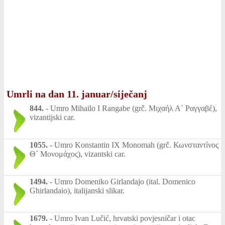
Umrli na dan 11. januar/siječanj
844.
-
Umro Mihailo I Rangabe (grč. Μιχαήλ Α΄ Ραγγαβέ),
vizantijski car.
1055.
-
Umro Konstantin IX Monomah (grč. Κωνσταντίνος
Θ΄ Μονομάχος), vizantski car.
1494.
-
Umro Domeniko Girlandajo (ital. Domenico
Ghirlandaio), italijanski slikar.
1679.
-
Umro Ivan Lučić, hrvatski povjesničar i otac