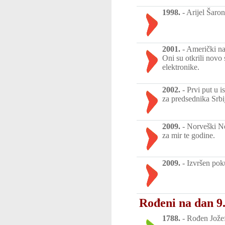
1998.
-
Arijel Šaron
2001.
-
Američki na
Oni su otkrili novo 
elektronike.
2002.
-
Prvi put u 
za predsednika Srbij
2009.
-
Norveški No
za mir te godine.
2009.
-
Izvršen pok
Rođeni na dan 9.
1788.
-
Rođen Jožef 