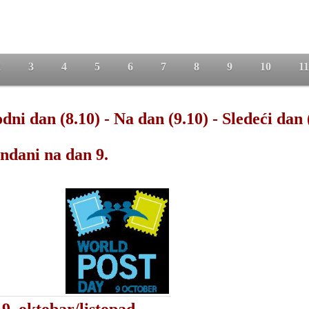
2
3
4
5
6
7
8
9
10
11
dni dan (8.10)
-
Na dan (9.10)
-
Sledeći dan 
ndani na dan 9.
9. oktobar/listopad