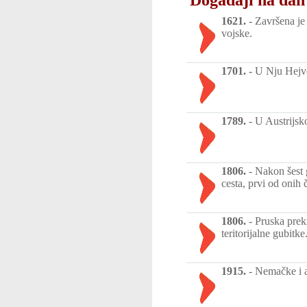
1621.
-
Završena je
vojske.
1701.
-
U Nju Hejve
1789.
-
U Austrijsk
1806.
-
Nakon šest g
cesta, prvi od onih 
1806.
-
Pruska prek
teritorijalne gubitke
1915.
-
Nemačke i a