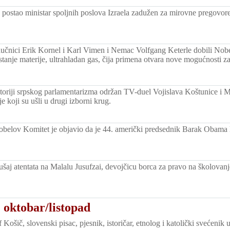
 postao ministar spoljnih poslova Izraela zadužen za mirovne pregovore
učnici Erik Kornel i Karl Vimen i Nemac Volfgang Keterle dobili Nobe
stanje materije, ultrahladan gas, čija primena otvara nove mogućnosti z
istoriji srpskog parlamentarizma održan TV-duel Vojislava Koštunice i 
e koji su ušli u drugi izborni krug.
belov Komitet je objavio da je 44. američki predsednik Barak Obama 
ušaj atentata na Malalu Jusufzai, devojčicu borca za pravo na školovan
 oktobar/listopad
Košič, slovenski pisac, pjesnik, istoričar, etnolog i katolički svećenik