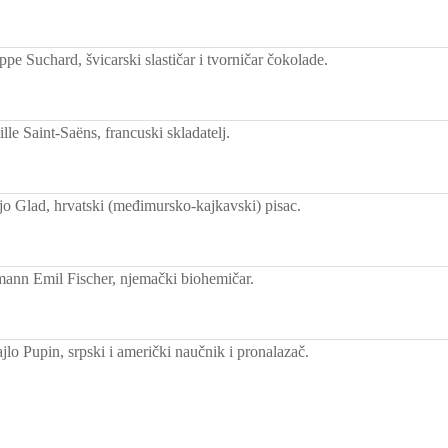
pe Suchard, švicarski slastičar i tvorničar čokolade.
le Saint-Saëns, francuski skladatelj.
o Glad, hrvatski (međimursko-kajkavski) pisac.
nn Emil Fischer, njemački biohemičar.
lo Pupin, srpski i američki naučnik i pronalazač.