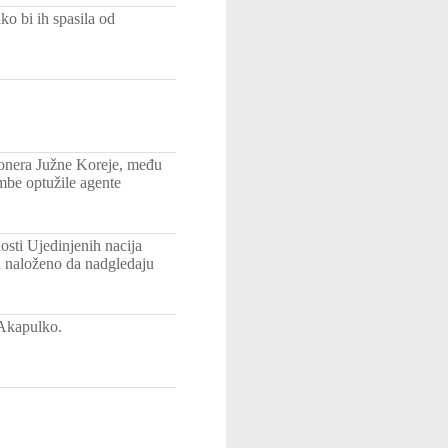
ko bi ih spasila od
onera Južne Koreje, među
ombe optužile agente
osti Ujedinjenih nacija
a naloženo da nadgledaju
 Akapulko.