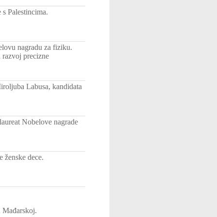
 s Palestincima.
lovu nagradu za fiziku.
a razvoj precizne
Miroljuba Labusa, kandidata
laureat Nobelove nagrade
je ženske dece.
 u Mađarskoj.