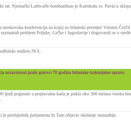
ki rat: Njemački Luftwaffe bombardirao je Katedralu sv. Pavla u sklopu
a moskovska konferencija na kojoj su britanski premijer Vinston Čerčil 
n razmatrali problem Poljske, Grčke i Jugoslavije i dogovarali se o ure
fudbalski stadion JNA.
la nezavisnost posle gotovo 70 godina britanske kolonijalne uprave.
00 ljudi poginulo u poplavama kada je pukla oko 300 metara visoka br
.
je predsjednik parlamenta In Tam objavio ukidanje monarhije.