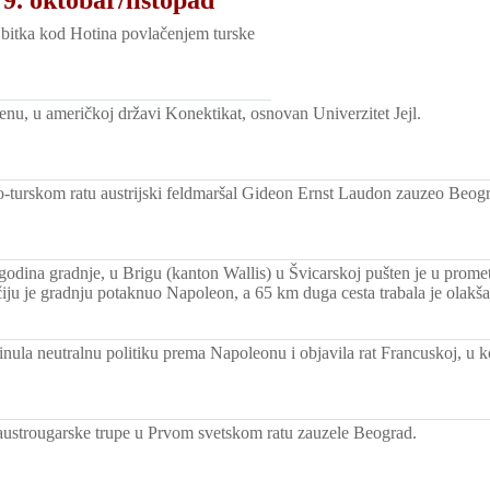
 bitka kod Hotina povlačenjem turske
nu, u američkoj državi Konektikat, osnovan Univerzitet Jejl.
o-turskom ratu austrijski feldmaršal Gideon Ernst Laudon zauzeo Beog
odina gradnje, u Brigu (kanton Wallis) u Švicarskoj pušten je u promet
čiju je gradnju potaknuo Napoleon, a 65 km duga cesta trabala je olakšat
inula neutralnu politiku prema Napoleonu i objavila rat Francuskoj, u 
.
ustrougarske trupe u Prvom svetskom ratu zauzele Beograd.