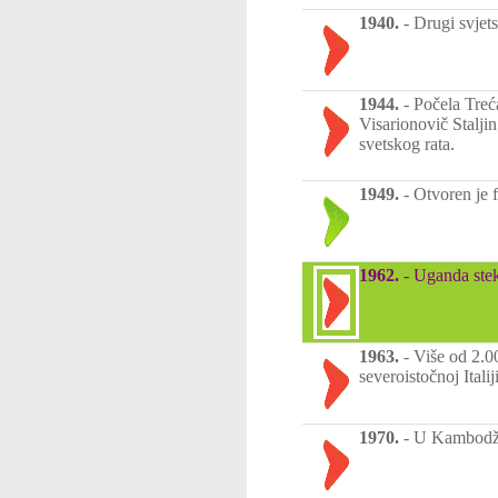
1940.
-
Drugi svjets
1944.
-
Počela Treć
Visarionovič Stalji
svetskog rata.
1949.
-
Otvoren je 
1962.
-
Uganda stek
1963.
-
Više od 2.0
severoistočnoj Italiji
1970.
-
U Kambodži 