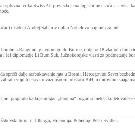
akoplovna tvrtka Swiss Air prevezla je na jug stotine tisuća lastavica ka
noće.
izičar i disident Andrej Saharov dobio Nobelovu nagradu za mir.
i bombe u Rangunu, glavnom gradu Burme, ubijeno 18 vladinih funkci
tra i šef diplomatije Li Bum Suk. Južnokorejske vlasti za podmetanje b
da spreči dalje razbuktavanje rata u Bosni i Hercegovini Savet bezbedn
 o zabrani vojnih letova u vazdušnom prostoru BiH, a mirovnim snagam
 ljudi poginulo kada je uragan „Paulina“ pogodio meksičko letovalište
šahovski turnir u Tilburgu, Holandija. Pobeđuje Petar Svidler.