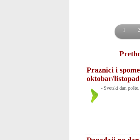
1
Pretho
Praznici i spome
oktobar/listopad
-
Svetski dan pošte.
Događaji na dan 