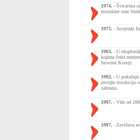
1974.
-
Švicarska zr
nenadane rane hlad
1975.
-
Sovjetski f
1983.
-
U eksplozij
kojima četiri minis
Severne Koreje.
1992.
-
U pokušaju 
usvojio rezoluciju
zabranu.
1997.
-
Više od 200
1997.
-
Završava se 