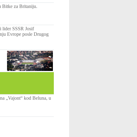
 Bitke za Britaniju.
i lider SSSR Josif
đenju Evrope posle Drugog
ana „Vajont“ kod Beluna, u