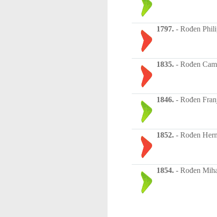
1797.
-
Rođen Philip
1835.
-
Rođen Camil
1846.
-
Rođen Franj
1852.
-
Rođen Herma
1854.
-
Rođen Mihaj