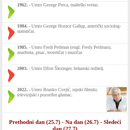
1962.
-
Umro George Preca, malteški svetac.
1984.
-
Umro George Horace Gallup, američki sociolog-
statističar.
1985.
-
Umro Fredi Perlman (engl. Fredy Perlman),
anarhista, pisac, teoretičar i muzičar.
2003.
-
Umro Džon Šlezinger, britanski reditelj.
2022.
-
Umro Branko Cvejić, srpski filmski,
televizijski i pozorišni glumac.
Prethodni dan (25.7)
-
Na dan (26.7)
-
Sledeći
dan (27.7)