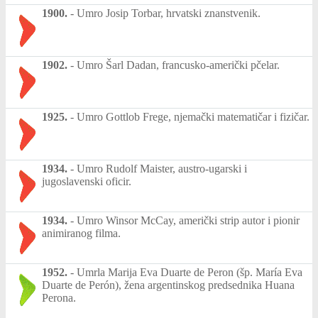
1900.
-
Umro Josip Torbar, hrvatski znanstvenik.
1902.
-
Umro Šarl Dadan, francusko-američki pčelar.
1925.
-
Umro Gottlob Frege, njemački matematičar i fizičar.
1934.
-
Umro Rudolf Maister, austro-ugarski i
jugoslavenski oficir.
1934.
-
Umro Winsor McCay, američki strip autor i pionir
animiranog filma.
1952.
-
Umrla Marija Eva Duarte de Peron (šp. María Eva
Duarte de Perón), žena argentinskog predsednika Huana
Perona.