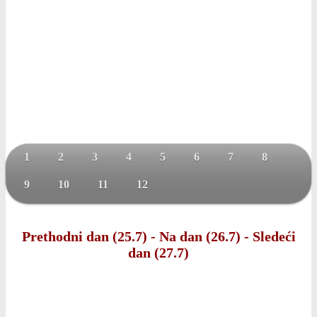
1
2
3
4
5
6
7
8
9
10
11
12
Prethodni dan (25.7)
-
Na dan (26.7)
-
Sledeći
dan (27.7)