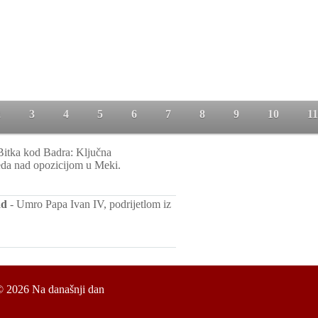
2
3
4
5
6
7
8
9
10
11
Bitka kod Badra: Ključna
a nad opozicijom u Meki.
ad
-
Umro Papa Ivan IV, podrijetlom iz
© 2026
Na današnji dan