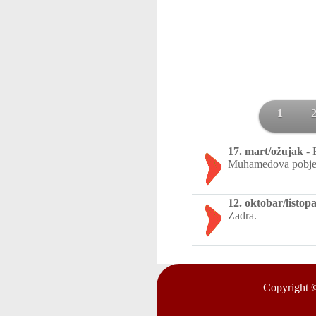
1
17. mart/ožujak
-
Muhamedova pobjed
12. oktobar/listop
Zadra.
Copyright 